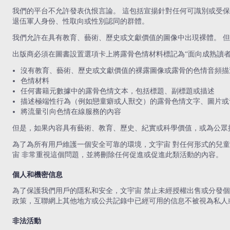
我們的平台不允許發表仇恨言論。 這包括宣揚針對任何可識別或受
退伍軍人身份、性取向或性別認同的群體。
我們允許在具有教育、藝術、歷史或文獻價值的圖像中出現裸體。 
出版商必須在圖書設置選項卡上將露骨色情材料標記為“面向成熟讀者
沒有教育、藝術、歷史或文獻價值的裸露圖像或露骨的色情音頻描
色情材料
任何書籍元數據中的露骨色情文本，包括標題、副標題或描述
描述極端性行為（例如戀童癖或人獸交）的露骨色情文字、圖片或
將流量引向色情在線服務的內容
但是，如果內容具有藝術、教育、歷史、紀實或科學價值，或為公眾
為了為所有用戶維護一個安全可靠的環境，文宇宙 對任何形式的兒
宙 非常重視這個問題，並將刪除任何促進或促進此類活動的內容。
個人和機密信息
為了保護我們用戶的隱私和安全，文宇宙 禁止未經授權出售或分發個
政策，互聯網上其他地方或公共記錄中已經可用的信息不被視為私人或
非法活動