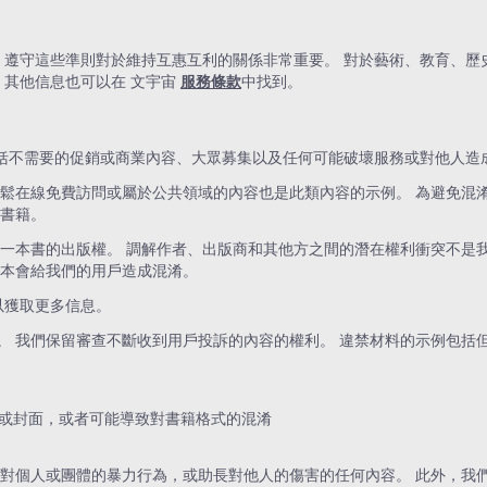
。 遵守這些準則對於維持互惠互利的關係非常重要。 對於藝術、教育、
 其他信息也可以在 文宇宙
服務條款
中找到。
包括不需要的促銷或商業內容、大眾募集以及任何可能破壞服務或對他人
輕鬆在線免費訪問或屬於公共領域的內容也是此類內容的示例。 為避免混
類書籍。
同一本書的出版權。 調解作者、出版商和其他方之間的潛在權利衝突不是
版本會給我們的用戶造成混淆。
以獲取更多信息。
。 我們保留審查不斷收到用戶投訴的內容的權利。 違禁材料的示例包括
或封面，或者可能導致對書籍格式的混淆
動對個人或團體的暴力行為，或助長對他人的傷害的任何內容。 此外，我