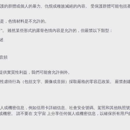
保護的群體或個人的暴力、仇恨或種族滅絕的內容。 受保護群體可能包括
但是，色情材料是不允許的。
”。 雖然某些形式的露骨色情內容是允許的，但嚴禁以下類型：
述
音頻
提供實質性利益，我們可能會允許例外。
童性虐待行為（包括文字、圖像或音頻）採取嚴格的零容忍政策。 嚴禁創
人或機密信息，例如信用卡詳細信息、社會安全號碼、駕照和其他執照號碼
機密。 請不要在 文宇宙 上分享任何個人或機密信息，以確保所有用戶