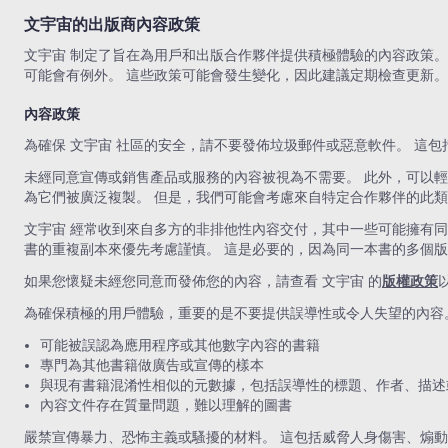
文宇宙的出版商內容政策
文宇宙 制定了旨在為用戶和出版合作夥伴提供積極體驗的內容政策
可能會有例外。 這些政策可能會發生變化，因此建議定期檢查更新。
內容政策
為確保 文宇宙 社區的安全，請不要發佈垃圾郵件或惡意軟件。 這
未經同意宣傳或銷售產品或服務的內容被視為不需要。 此外，可以
為它們被廣泛複製。 但是，我們可能會考慮來自特定合作夥伴的此
文宇宙 經常收到來自多方的非排他性內容交付，其中一些可能擁有
書的重複副本來優先考慮謹慎。 這是必要的，因為同一本書的多個
如果您懷疑未經您同意而發佈您的內容，請查看 文宇宙 的
版權政策
為確保積極的用戶體驗，重要的是不要提供誤導性或令人失望的內容
可能被誤認為應用程序或其他數字內容的書籍
專門為其他書籍做廣告或宣傳的樣本
與現有書籍混淆性相似的元數據，包括誤導性的標題、作者、描述
內容文件存在質量問題，難以理解的圖書
嚴禁宣傳暴力、恐怖主義或騷擾的材料。 這包括威脅人身傷害、煽