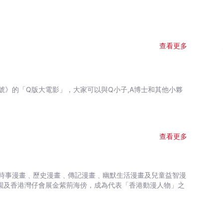
查看更多
號》的「Q版大電影」，大家可以與Q小子,A博士和其他小夥
查看更多
時事漫畫﹑歷史漫畫﹑傳記漫畫﹑幽默生活漫畫及兒童益智漫
園及香港灣仔會展金紫荊海傍，成為代表「香港動漫人物」之