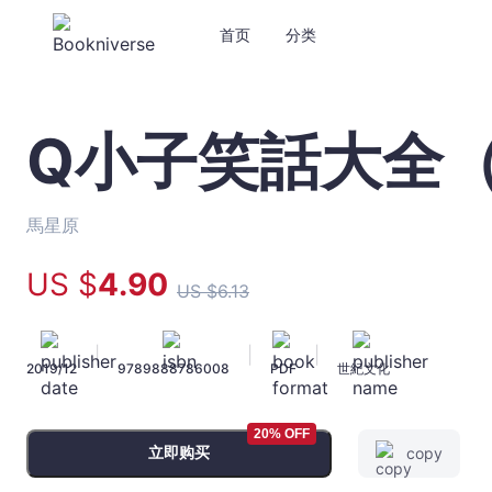
首页
分类
Q小子笑話大全（
Q
小
子
笑
馬星原
話
大
US $
4
.90
US $
6
.13
全
（8）
-
|
|
|
2019/12
9789888786008
PDF
世紀文化
馬
星
原
20% OFF
-
立即购买
copy
文