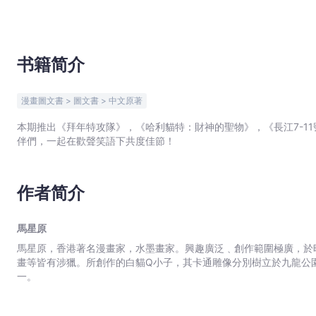
宇
宙
｜
Bookniverse
书籍简介
漫畫圖文書 > 圖文書 > 中文原著
本期推出《拜年特攻隊》，《哈利貓特：財神的聖物》，《長江7-11
伴們，一起在歡聲笑語下共度佳節！
作者简介
馬星原
馬星原，香港著名漫畫家，水墨畫家。興趣廣泛﹑創作範圍極廣，於
畫等皆有涉獵。所創作的白貓Q小子，其卡通雕像分別樹立於九龍公
一。