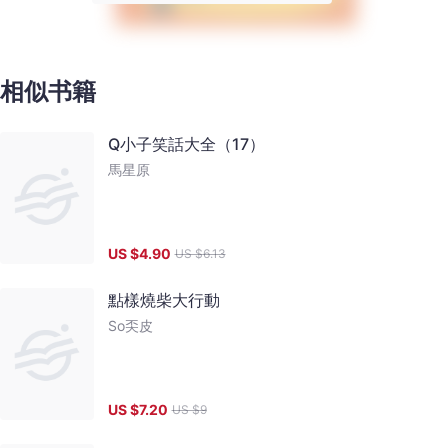
相似书籍
Q小子笑話大全（17）
馬星原
US $
4.90
US $
6.13
點樣燒柴大行動
So奀皮
US $
7.20
US $
9