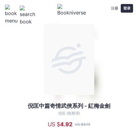
注册
登录
倪匡中篇奇情武俠系列 - 紅梅金劍
倪
匡
倪匡 (衛斯理)
中
US $
4
.92
US $
6
.15
篇
奇