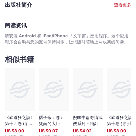
宇
2005年重臨香港，颳起一陣倪匡旋風，風采依然。 文字整理﹕耿
出版社简介
查看更多
啟文 從害怕寫作變成天天寫作，從一名編劇變成了小說作者。在接
宙
近二十年的創作道路上，不斷尋找適合自己發揮的舞台。寫過電影,
｜
電視,動畫,漫畫劇本，當過動漫公司創作總監。後來發現最愛還是寫
Bookniverse
小說，因為筆下一字一句都能原汁原味送到讀者面前，格外親切。
阅读资讯
擅長寫幽默有趣的故事，其作品《特務喜羊羊》,《童話夢工場》小
请安装
Android
和
iPad/iPhone
「文宇宙」应用程序。这个应用
說系列廣受小讀者歡迎，長踞暢銷書榜。 繪畫﹕余遠鍠 從事多年漫
程序会自动与您的账号保持同步，让您随时随地上网或离线阅读。
畫工作。著名作品有﹕《數碼暴龍》（改編自日本著名動畫,行銷全
球數十個國家）,《妖怪總動員》（入選2005年第二屆書叢榜十本
好書之一）,《動夢成真》（中學電影動畫藝術教材——香港生產力
相似书籍
促進局製作）,《大偵探福爾摩斯》（全港最受歡迎圖畫故事系列，
連續多次打入各大暢銷書排行榜）。
《武道狂之詩》
孺子帝：卷五
倪匡中篇奇情武
《武道狂之詩
第十四卷 山‧火‧
雙面的大臣
俠系列 - 飛針
第十卷 狼行荊
海
楚
US $
8.00
US $
9.07
US $
4.92
US $
8.00