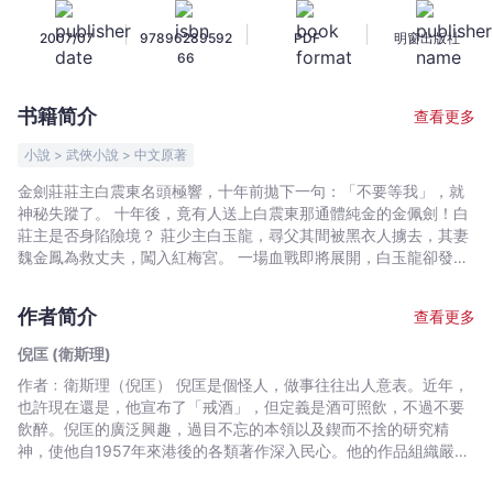
情
|
|
|
2007/07
97896289592
PDF
明窗出版社
武
66
俠
系
书籍简介
查看更多
列
-
小說 > 武俠小說 > 中文原著
紅
金劍莊莊主白震東名頭極響，十年前拋下一句：「不要等我」，就
梅
神秘失蹤了。 十年後，竟有人送上白震東那通體純金的金佩劍！白
金
莊主是否身陷險境？ 莊少主白玉龍，尋父其間被黑衣人擄去，其妻
劍
魏金鳳為救丈夫，闖入紅梅宮。 一場血戰即將展開，白玉龍卻發現
紅梅宮宮主竟是……
-
倪
作者简介
查看更多
匡
倪匡 (衛斯理)
(衛
作者﹕衛斯理（倪匡） 倪匡是個怪人，做事往往出人意表。近年，
斯
也許現在還是，他宣布了「戒酒」，但定義是酒可照飲，不過不要
理)
飲醉。倪匡的廣泛興趣，過目不忘的本領以及鍥而不捨的研究精
-
神，使他自1957年來港後的各類著作深入民心。他的作品組織嚴謹
文
又帶啟發性，常使人有意想不到的收穫。倪匡早年已移居美國，