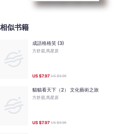
相似书籍
成語格格笑 (3)
方舒眉,馬星原
US $
7.97
US $
9.96
貓貓看天下（2） 文化藝術之旅
方舒眉,馬星原
US $
7.97
US $
9.96