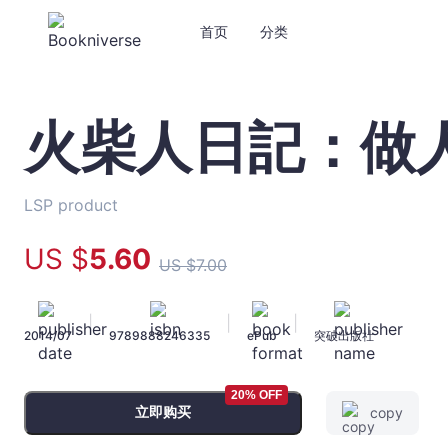
首页
分类
火柴人日記：做
火
柴
人
日
LSP product
記：
做
US $
5
.60
US $
7
.00
人
最
緊
|
|
|
2014/07
9789888246335
ePub
突破出版社
要
有
火
20% OFF
-
立即购买
copy
LSP