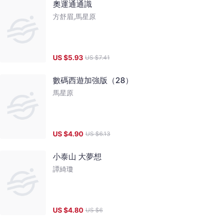
奧運通通識
方舒眉,馬星原
US $
5.93
US $
7.41
數碼西遊加強版（28）
馬星原
US $
4.90
US $
6.13
小泰山 大夢想
譚綺瓊
US $
4.80
US $
6