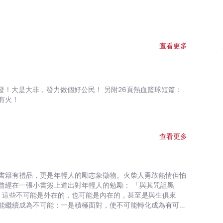
查看更多
有火！
查看更多
書籍有禮品，更是年輕人的勵志象徵物。火柴人勇敢熱情但怕
曾經在一張小書簽上道出對年輕人的勉勵： 「與其咒詛黑
，這些不可能是外在的，也可能是內在的，甚至是與生俱來
能繼續成為不可能；一是積極面對，使不可能轉化成為有可能
石，以《聖經》的一句話── 「你當剛強壯膽」 作為堅持的