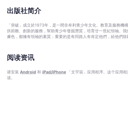
動力，在「轉化」的過程中不斷對創造、對生命、對別人有新的發現
出版社简介
「突破」成立於1973年，是一間非牟利青少年文化、教育及服務機
供前瞻、創新的服務，幫助青少年發掘潛質，培育廿一世紀領袖。我
膚色，都擁有領袖的素質；重要的是有同路人有肯定他們，給他們鼓
阅读资讯
请安装
Android
和
iPad/iPhone
「文宇宙」应用程序。这个应用程
读。