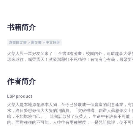
product
-
文
宇
书籍简介
宙
｜
漫畫圖文書 > 圖文書 > 中文原著
Bookniverse
火柴人與一眾好友又來了！ 全書3格漫畫：校園內外，連環趣事大爆發！大是大非，發力做個好公民！ 另附26頁熱血籃球短篇：
球來球往，喊聲震天！激發潛藏打不死精神！有情有心有義，最緊要
作者简介
LSP product
火柴人是本地原創繪本人物，至今已發展成一個豐富的創意產業，有
水，終日夢想做個大大隻的消防員。「突破機構」創辦人蘇恩佩女士
暗，不如燃燒自己。」 這句話啟發了火柴人， 生命中有許多不可能
的。面對種種的不可能，人往往有兩種態度：一是咒詛批評，使不可
的改變。火柴人的生命，就以「與其咒詛黑暗，不如燃燒自己」作為基