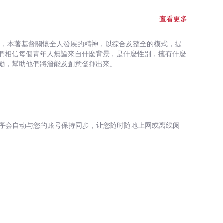
，對自我重新肯定，繼續朝夢想進發。
查看更多
構，本著基督關懷全人發展的精神，以綜合及整全的模式，提
們相信每個青年人無論來自什麼背景，是什麼性別，擁有什麼
勵，幫助他們將潛能及創意發揮出來。
序会自动与您的账号保持同步，让您随时随地上网或离线阅