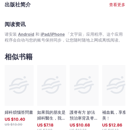
｜
Monday》、《都市日報》、《頭條日報》、《Fashion and
出版社简介
查看更多
Beauty》、《尚俊》等專欄撰寫醫美心得。並獲邀內地節目《超級
Bookniverse
買手》，以及著名blogger《尼可老師》等作訪問。陳永崇作品列
表:《逆齡肌密—醫學美容抗衰老之奧秘》
阅读资讯
请安装
Android
和
iPad/iPhone
「文宇宙」应用程序。这个应用
程序会自动与您的账号保持同步，让您随时随地上网或离线阅读。
相似书籍
婦科煩惱答問書
如果我的朋友是
護脊有方 妙法
補血氣，享瘦
婦科醫生，我會
預治寒背及脊柱
美﹗
US $
10.40
這樣問她
側彎
US $
13.00
US $
7.18
US $
10.68
US $
12.86