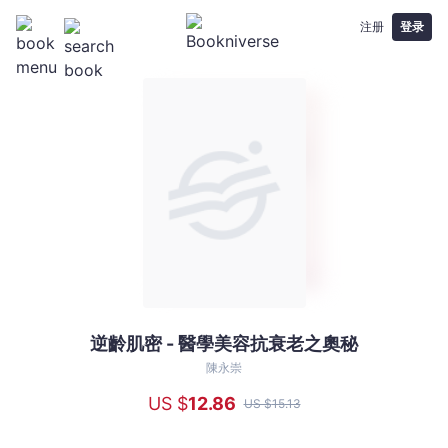
注册
登录
逆齡肌密 - 醫學美容抗衰老之奧秘
逆
齡
陳永崇
肌
US $
12
.86
US $
15
.13
密
-