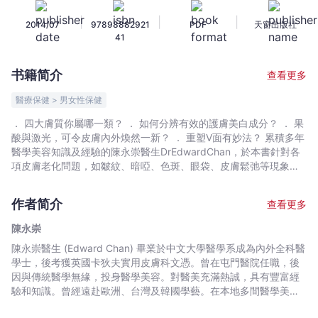
醫
|
|
|
2014/07
97898882921
PDF
天窗出版社
學
41
美
容
书籍简介
查看更多
抗
衰
醫療保健 > 男女性保健
老
． 四大膚質你屬哪一類？ ． 如何分辨有效的護膚美白成分？ ． 果
之
酸與激光，可令皮膚內外煥然一新？ ． 重塑V面有妙法？ 累積多年
奧
醫學美容知識及經驗的陳永崇醫生DrEdwardChan，於本書針對各
秘
項皮膚老化問題，如皺紋、暗啞、色斑、眼袋、皮膚鬆弛等現象，
找出對應之道，令讀者了解，現代醫學不單可延緩老化，更可助你
-
逆轉肌膚年齡。 要逆齡，先由基礎開始。陳醫生教你分辨自己的膚
陳
作者简介
查看更多
質，從而找出合適的護膚品或美容療程，亦深入淺出地分辨有效的
永
美白及抗氧化成分，從以遠離致老元兇。 打好基礎，再進階將肌齡
陳永崇
崇
逆轉，陳醫生以簡單易明的角度出發，講解各項醫學美容的「美魔
陳永崇醫生 (Edward Chan) 畢業於中文大學醫學系成為內外全科醫
-
元素」，如透明質酸、果酸煥膚、肉毒桿菌素、光學及緊膚療程的
學士，後考獲英國卡狄夫實用皮膚科文憑。曾在屯門醫院任職，後
效用，亦分享其相關風險及哪些人士適用。 想成為美魔一族，這是
文
因與傳統醫學無緣，投身醫學美容。對醫美充滿熱誠，具有豐富經
解答你們各種疑問的醫美天書。
宇
驗和知識。曾經遠赴歐洲、台灣及韓國學藝。在本地多間醫學美容
宙
中心作顧問，亦曾在多份雜誌報章，包括《Jessica》、《新