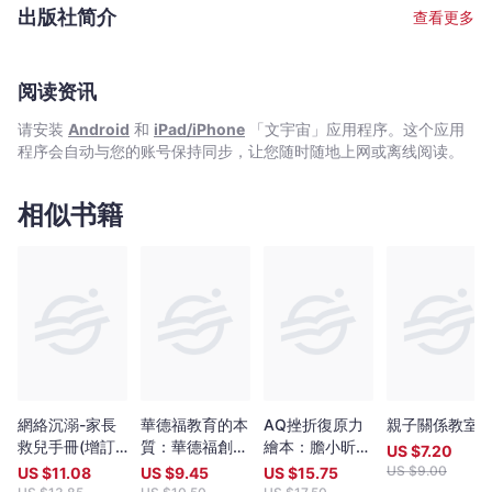
供讀基督教研究碩士兼讀課程。 雷氏為教會執事，於工餘時積極投
母如何教曉孩子自理零用錢，自訂消費模式，更提出以「配對基
出版社简介
查看更多
入教會工作，特別是青少年服務。近年，他專注探討親子理財及建
金」鼓勵孩子儲蓄及學習投資。本書配以親子理財遊戲和參考書籍
立兒童金錢觀等課題，經常於學校、教會、社區服務中心主持理財
及網站，幫助父母緊貼時代脈搏，以新思維助孩子樹立正確的價值
講座，並定期在《明報》撰寫親子理財專欄及接受傳媒訪問。他過
及理財觀。
往曾擔任香港公開大學《一人一大學》課程的兼任講師，負責理財
阅读资讯
入門和投資風險的課程。 雷氏育有一子一女，分別八歲及五歲。
请安装
Android
和
iPad/iPhone
「文宇宙」应用程序。这个应用
程序会自动与您的账号保持同步，让您随时随地上网或离线阅读。
相似书籍
網絡沉溺-家長
華德福教育的本
AQ挫折復原力
親子關係教室
救兒手冊(增訂
質：華德福創始
繪本：膽小昕只
US $
7.20
版)
人Steiner暢談
是很小心
US $
9.00
US $
11.08
US $
9.45
US $
15.75
「身心靈全人教