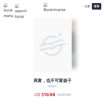
注册
登录
再富，也不可富孩子
再
富，
雷裕武
也
US $
10
.68
US $
12
.56
不
可