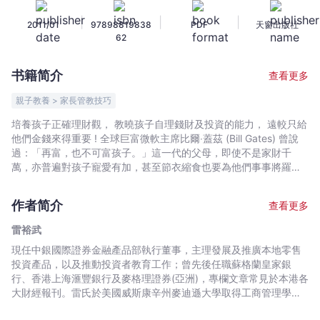
富
|
|
|
2011/01
97898819838
PDF
天窗出版社
孩
62
子
-
书籍简介
查看更多
雷
裕
親子教養 > 家長管教技巧
武
培養孩子正確理財觀， 教曉孩子自理錢財及投資的能力， 遠較只給
-
他們金錢來得重要 ! 全球巨富微軟主席比爾‧蓋茲 (Bill Gates) 曾說
文
過：「再富，也不可富孩子。」這一代的父母，即使不是家財千
宇
萬，亦普遍對孩子寵愛有加，甚至節衣縮食也要為他們事事將羅，
結果製造了不少「港孩」。這群自理能力和抗逆力極低的小王子、
宙
小公主，對金錢沒有概念，更遑論懂得管理和運用，以致長大了仍
｜
作者简介
查看更多
長做「伸手黨」。 惟在物質豐裕的大環境下， 只講「儲蓄」、「節
Bookniverse
儉」早已不合事宜，新世代父母亦無謂刻意營造「窮生活」，反應
雷裕武
與時並進，提高孩子對金錢的敏感度。而《再富，也不可富孩子》
現任中銀國際證券金融產品部執行董事，主理發展及推廣本地零售
就是新世代家長必讀的親子理財入門書。 《再富，也不可富孩子》
投資產品，以及推動投資者教育工作；曾先後任職蘇格蘭皇家銀
作者雷裕武為資深財金專家，亦為人父及教會領袖，此書正結合其
行、香港上海滙豐銀行及麥格理證券(亞洲)，專欄文章常見於本港各
個人經驗和豐富財經知識。作者先正視「港孩」金錢觀的三大缺
大財經報刊。雷氏於美國威斯康辛州麥迪遜大學取得工商管理學學
失、「夾心父母」的困境，以及「影子父母」的理財盲點，娓娓道
士，其後於香港科技大學獲頒財務學碩士，目前於中國神學研究院
來培養孩子正確理財觀的步驟。作者亦透過眾多實例個案，探討父