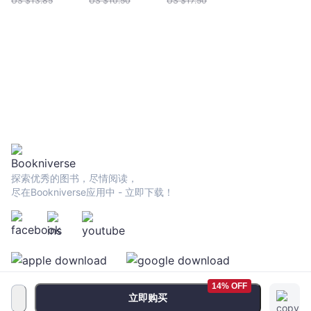
US $
13.85
US $
10.50
US $
17.50
育」的思考與初
心（華德福100
週年紀念版）
探索优秀的图书，尽情阅读，
尽在Bookniverse应用中 - 立即下载！
14% OFF
立即购买