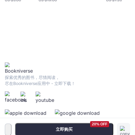
US $
5.00
US $
19.00
US $
7.35
復刻印度名家
色插畫|譯者導
讀泰戈爾生平
作品
探索优秀的图书，尽情阅读，
尽在Bookniverse应用中 - 立即下载！
20% OFF
立即购买