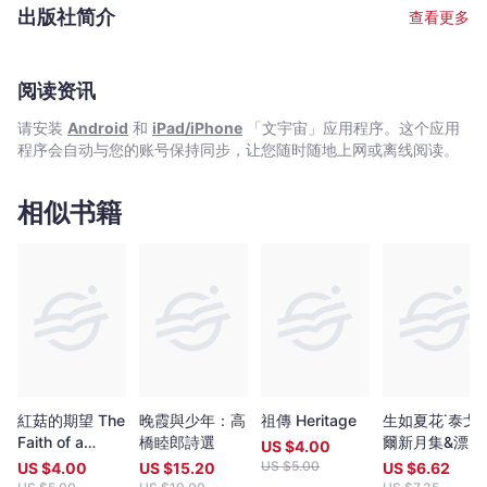
集》（思潮社）等詩集。其中詩集《終點站》獲得「晚翠詩歌獎」,
works are presented with Chinese and English translations in
出版社简介
查看更多
《詩歌一星期》獲得「萩原朔太郎詩歌獎」。另外，還出版有多部
bilingual or trilingual formats.
小說集，其中《兩人乘坐》獲“野間文藝新人獎”，以及散文集《昨日
的露珠》和戲劇集《走運的收音機》等。2016年最新詩集《戲言的
自由》（思潮社2015年）獲得第26屆紫式部文學獎。2003年曾與
阅读资讯
詩人谷川俊太郎,作家高橋源一郎三人合出的《活在日語中》（岩波
请安装
Android
和
iPad/iPhone
「文宇宙」应用程序。这个应用
書店）一書中，以每人創作一篇小說,一首詩和寫一個劇本之創意，
程序会自动与您的账号保持同步，让您随时随地上网或离线阅读。
給日本文壇帶來了不少新的刺激。她的詩歌作品「在讓故事性與詩
歌的形式相抗衡的同時，以卓越的幽默感把潛伏在日常生活中的恐
怖表面化」。1999年在NHK電視臺舉辦的全國規模「詩歌拳擊」比
相似书籍
賽中，以語言和即興詩作擊敗詩人白石嘉壽子獲勝而成為日本媒體
一時關注的話題。
紅菇的期望 The
晚霞與少年：高
祖傳 Heritage
生如夏花˙泰戈
Faith of a
橋睦郎詩選
爾新月集&漂鳥
US $
4.00
Mushroom
集【中英對照|
US $
5.00
US $
4.00
US $
15.20
US $
6.62
絕美精裝版】