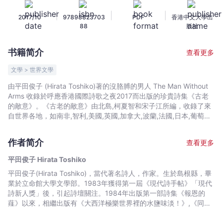
人
|
|
|
2017/10
97898823703
PDF
香港中文大學出
The
88
版社
Man
Without
书籍简介
查看更多
Arms
-
文學 > 世界文學
平
由平田俊子 (Hirata Toshiko)著的沒胳膊的男人 The Man Without
田
Arms 收錄於呼應香港國際詩歌之夜2017而出版的珍貴詩集《古老
俊
的敵意》。《古老的敵意》由北島,柯夏智和宋子江所編，收錄了來
子
自世界各地，如南非,智利,美國,英國,加拿大,波蘭,法國,日本,葡萄牙,
敘利亞,波斯尼亞,南韓,澳洲,德國,俄羅斯,希臘,中國大陸,香港等優秀
Hirata
當代詩人的作品，以雙語或三語呈現。This pocket-sized
Toshiko
作者简介
查看更多
paperback included The Man Without Arms by Hirata Toshiko.
-
It is one of the twenty-four titles published for 2017 Hong Kong
平田俊子 Hirata Toshiko
文
International Poetry Nights. The theme of IPHHK2017 is
平田俊子(Hirata Toshiko)，當代著名詩人，作家。生於島根縣，畢
宇
“Ancient Enmity”. IPNHK is one of the most influential
業於立命館大學文學部。1983年獲得第一屆《現代詩手帖》「現代
international poetry events in Asia. From 22–26 November
宙
詩新人獎」後，引起詩壇關注。1984年出版第一部詩集《報恩的
2017, over 20 invited poets from various countries will be in
｜
薤》以來，相繼出版有《大西洋極樂世界裡的水鹽味淡！》,《同夜
Hong Kong to read their works based on the theme “Ancient
Bookniverse
晚胖的女人》,《快活夫婦》,《信轉雨》,《現代詩文庫•平田俊子詩
Enmity.” Included in the anthology and box set, these unique