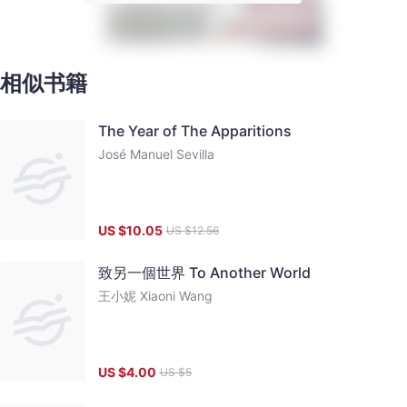
相似书籍
The Year of The Apparitions
José Manuel Sevilla
US $
10.05
US $
12.56
致另一個世界 To Another World
王小妮 Xiaoni Wang
US $
4.00
US $
5