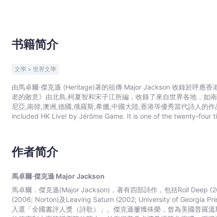
宇
宙
｜
Bookniverse
书籍简介
文學 > 世界文學
由馬卓爾‧傑克遜 (Heritage)著的祖傳 Major Jackson 
老的敵意》由北島,柯夏智和宋子江所編，收錄了來自世界各地，如南非,智
尼亞,南韓,澳洲,德國,俄羅斯,希臘,中國大陸,香港等優秀當代詩人的作品，以雙語
included HK Live! by Jérôme Game. It is one of the twenty-four t
Nights. The theme of IPHHK2017 is “Ancient Enmity”. IPNHK is one 
Asia. From 22–26 November 2017, over 20 invited poets from vari
based on the theme “Ancient Enmity.” Included in the anthology 
作者简介
Chinese and English translations in bilingual or trilingual formats.
馬卓爾‧傑克遜 Major Jackson
馬卓爾．傑克遜(Major Jackson)，著有四部詩作，包括Roll Deep (2015; N
(2006; Norton)及Leaving Saturn (2002; University of 
入選「全國書評人獎（詩歌）」。傑克遜屢獲殊榮，曾為美國普羅溫斯