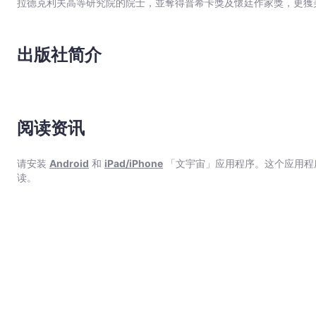
拉德克利夫高等研究院的院士，並奪得普希卡獎及懷廷作家獎，更獲
在多家大學任教，包括麻省大學（傑克．凱魯亞克駐校作家）,艾德菲
紐約大學。傑克遜現居於美國佛蒙特州南柏寧頓巿，擔任佛蒙特大學
歌編輯。
出版社简介
阅读资讯
请安装
Android
和
iPad/iPhone
「文宇宙」应用程序。这个应用程
读。