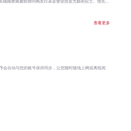
美國國會圖書館聯同陶友白基金會頒授皮尤藝術院士。他先後
大學,柏魯克學院（希德尼．哈曼駐校作家）,哥倫比亞大學及
「羅拔．丹尼斯綠與金」大學傑出教授，並為《哈佛評論》詩
查看更多
序会自动与您的账号保持同步，让您随时随地上网或离线阅