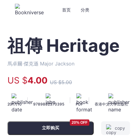
首页
分类
祖傳 Heritage
祖
傳
Heritage
-
馬卓爾‧傑克遜 Major Jackson
馬
卓
US $
4
.00
US $
5
.00
爾‧
傑
克
|
|
|
2017/10
9789882370395
PDF
香港中文大學出版社
遜
Major
Jackson
20% OFF
-
立即购买
copy
文