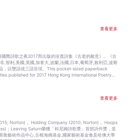
查看更多
收錄於呼應香港國際詩歌之夜2017而出版的珍貴詩集《古老的敵意》。《古
利,美國,英國,加拿大,波蘭,法國,日本,葡萄牙,敘利亞,波斯
或三語呈現。This pocket-sized paperback
itles published for 2017 Hong Kong International Poetry
of the most influential international poetry events in
ous countries will be in Hong Kong to read their works
and box set, these unique works are presented with
查看更多
orton)， Holding Company (2010; Norton)， Hoops
Georgia Press)；Leaving Saturn榮獲「科尼姆詩歌獎」首部詩作獎，並
敦藝術作品中心,古根海姆基金,國家藝術基金會及哈佛大學