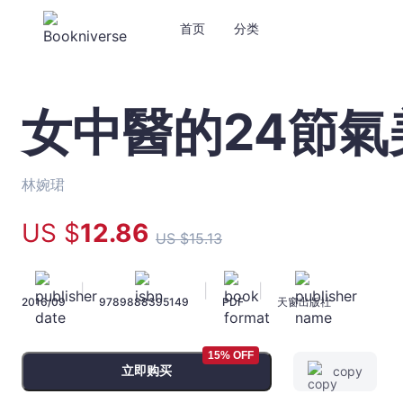
首页
分类
女中醫的24節氣
女
中
醫
的
林婉珺
24
節
US $
12
.86
US $
15
.13
氣
美
麗
|
|
|
2016/09
9789888395149
PDF
天窗出版社
調
養
-
15% OFF
林
立即购买
copy
婉