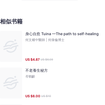
相似书籍
身心自愈 Tuina —The path to self-healing
何文權中醫師 |
何偉倫博士
US $
4.87
US $
6.09
不老養生秘方
岑鶴齡
US $
8.00
US $
10