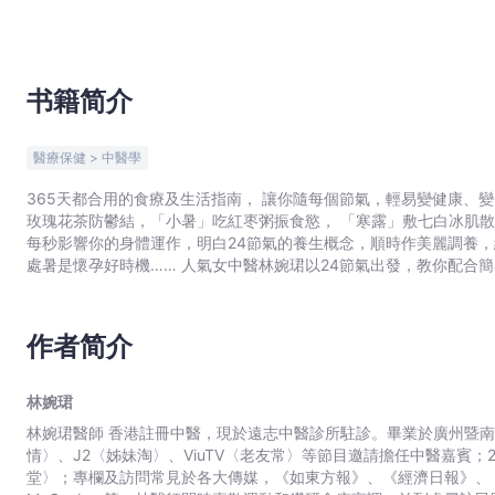
珺
-
文
宇
书籍简介
宙
｜
醫療保健 > 中醫學
Bookniverse
365天都合用的食療及生活指南， 讓你隨每個節氣，輕易變健康、變美麗！ 醫師嚴選33款簡易食療x 28種經絡疏通
玫瑰花茶防鬱結，「小暑」吃紅枣粥振食慾， 「寒露」敷七白冰肌散美白最強，
每秒影響你的身體運作，明白24節氣的養生概念，順時作美麗調養
處暑是懷孕好時機…… 人氣女中醫林婉珺以24節氣出發，教你配合簡易食療、穴位按摩法及其他日常養生小貼士，附以「九種體
質」分析助你選出最適合自己的節氣調養法──讓你在對的時間，用對
作者简介
林婉珺
林婉珺醫師 香港註冊中醫，現於遠志中醫診所駐診。畢業於廣州暨南大學中醫學院，曾獲TVB〈食得健康嗎？〉、〈都市閒
情〉、J2〈姊妹淘〉、ViuTV〈老友常〉等節目邀請擔任中醫嘉賓；20
堂〉；專欄及訪問常見於各大傳媒，《如東方報》、《經濟日報》、《UM