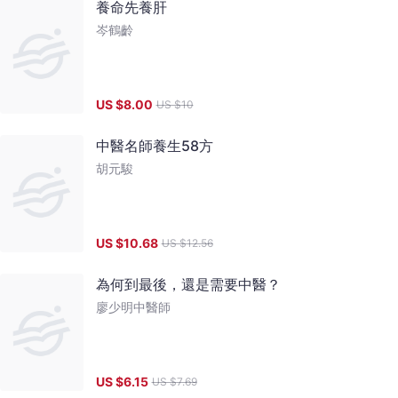
養命先養肝
岑鶴齡
US $
8.00
US $
10
中醫名師養生58方
胡元駿
US $
10.68
US $
12.56
為何到最後，還是需要中醫？
廖少明中醫師
US $
6.15
US $
7.69