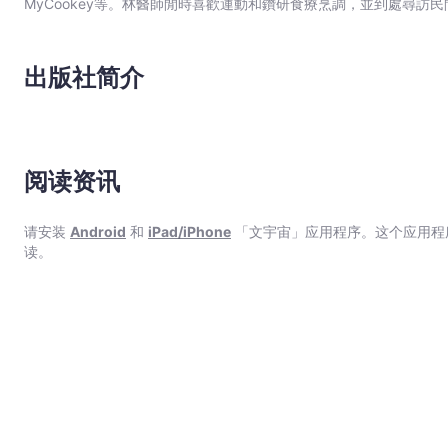
MyCookey等。林醫師閒時喜歡運動和鑽研食療烹調，並到處尋
溝通。
出版社简介
阅读资讯
请安装
Android
和
iPad/iPhone
「文宇宙」应用程序。这个应用程
读。