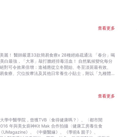
查看更多
法 「春分」喝
「大寒」敲打膽經排毒活血！ 自然氣候變化每分
，絕對可令效果倍增：進補應從立冬開始、冬至淡斑最有效、
的方法，順氣候養生，365天都擁有好體質、好心情！
查看更多
16 年與美女廚神Kit Mak 合作拍攝〈健康工房養生食
agazine》、《中藥醫緣》、《學前& 親子》、