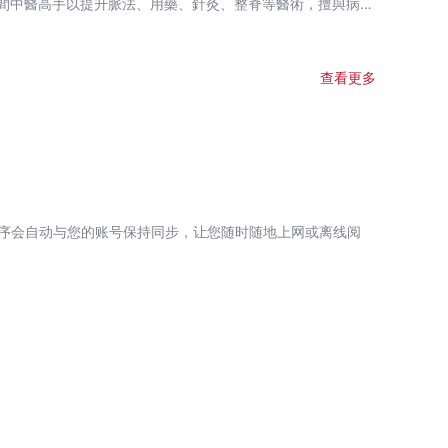
訪民間中醫高手以提升脈法、用藥、針灸、整脊等醫術，擅與病友
查看更多
序会自动与您的账号保持同步，让您随时随地上网或离线阅