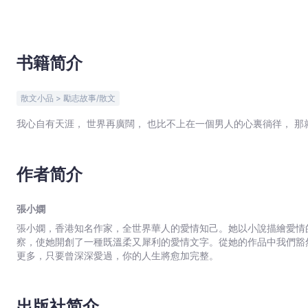
Bookniverse
书籍简介
散文小品 > 勵志故事/散文
我心自有天涯， 世界再廣闊， 也比不上在一個男人的心裏徜徉， 那
作者简介
張小嫻
張小嫻，香港知名作家，全世界華人的愛情知己。她以小說描繪愛情
察，使她開創了一種既溫柔又犀利的愛情文字。從她的作品中我們豁
更多，只要曾深深愛過，你的人生將愈加完整。
出版社简介