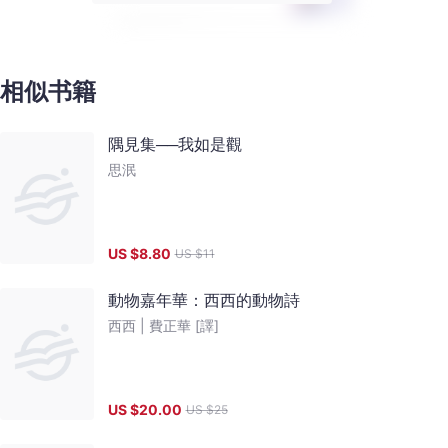
相似书籍
隅見集──我如是觀
思泯
US $
8.80
US $
11
動物嘉年華：西西的動物詩
西西 |
費正華 [譯]
US $
20.00
US $
25