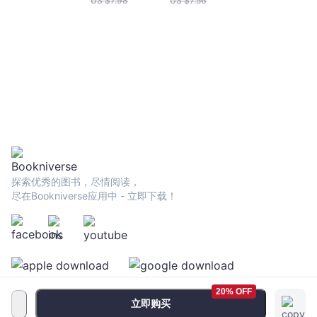
US $
7.98
US $
7.56
情大贏家
探索优秀的图书，尽情阅读，
尽在Bookniverse应用中 - 立即下载！
20% OFF
立即购买