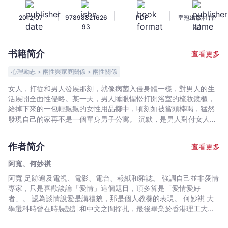
女
|
|
|
2012/07
97898821626
PDF
皇冠出版社(香
人
93
港)
的
要
书籍简介
查看更多
塞
-
心理勵志 > 兩性與家庭關係 > 兩性關係
阿
女人，打從和男人發展那刻，就像病菌入侵身體一樣，對男人的生
寬、
活展開全面性侵略。某一天，男人睡眼惺忪打開浴室的梳妝鏡櫃，
何
給掉下來的一包輕飄飄的女性用品擲中，頃刻如被當頭棒喝，猛然
妙
發現自己的家再不是一個單身男子公寓。 沉默，是男人對付女人最
有效的方法。總有一天，他意識到自己不應再多說話，偶然一次運
祺
用沉默這一招，令他省下了不少唇舌，比與女人爭吵更舒服。沉默
-
作者简介
查看更多
連氣也不動，而且沉默可以代表一切立場，毋須解釋。
文
阿寬、何妙祺
宇
阿寬 足跡遍及電視、電影、電台、報紙和雜誌。 強調自己並非愛情
宙
專家，只是喜歡談論「愛情」這個題目，頂多算是「愛情愛好
｜
者」。 認為談情說愛是講禮貌，那是個人教養的表現。 何妙祺 大
Bookniverse
學選科時曾在時裝設計和中文之間掙扎，最後畢業於香港理工大學
紡織及製衣學系。 因討厭當私人補習老師，大學時到電影公司兼