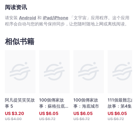
編
力。快來打開本書，各個小腦袋中的思辨小種子，一躍成為思考小
阅读资讯
輯
專家！
部
请安装
Android
和
iPad/iPhone
「文宇宙」应用程序。这个应用
-
程序会自动与您的账号保持同步，让您随时随地上网或离线阅读。
文
宇
相似书籍
宙
｜
Bookniverse
阿凡提笑笑笑故
100個傳家故
100個傳家故
111個最難忘的
事 5
事：蘇格拉底的
事：海底城市
故事：第4集 
智慧
二扇窗
US $
3.20
US $
6.05
US $
6.05
US $
6.05
US $
4.00
US $
6.72
US $
6.72
US $
6.72