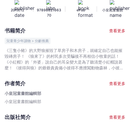
腦：
|
|
|
2019/12
97898821663
ePub
小皇冠童書館
教
70
你
跳
书籍简介
查看更多
出
思
兒童青少年讀物 > 分齡推薦
考
《三隻小豬》的大野狼摧毀了草房子和木房子，就確定自己也能摧
小
毀磚房子！ 《狼來了》的村民多次受騙後不再相信小牧童的話！
陷
《小紅帽》的「外婆」說自己的耳朵變大是為了聽清楚小紅帽說甚
阱
麼！ 《彼得與狼》的爺爺責責備小彼得不應擅闖動物森林，小彼得
卻反指爺爺也去了動物森林，所以自己沒有錯！ 錯！錯！錯！以上
1
的這些經典童話角色全都跌入了不同的思考小陷阱！本書利用四個
-
作者简介
查看更多
經典童話故事，讓小朋友輕鬆學習如何避開以上的思考陷阱。 本書
小
借用四個家喻戶曉的童話故事，通過有趣的故事情節和生動有趣的
小皇冠童書館編輯部
皇
插圖，把諸多思考謬誤抽絲剝繭，每個故事更特設︰ • 「故事中的
小皇冠童書館編輯部
冠
思考小陷阱！」︰通過故事情節，利用簡單易明的文字引導小朋友
認識思考陷阱。 • 「思考小陷阱大拆解！」︰為小朋友進一步拆解
童
思考陷阱的定義，並附以生活例子加以說明。 為進一步提升小朋友
書
出版社简介
查看更多
的思考力，加深對思考小陷阱的認識，本書更在每個故事後附設各
館
種思考小遊戲，讓小朋友寓思考遊戲於學習，輕鬆提升邏輯思維能