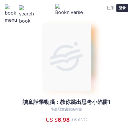
注册
登录
讀童話學動腦：教你跳出思考小陷阱1
讀
童
小皇冠童書館編輯部
話
US $
6
.98
US $
8
.72
學
動