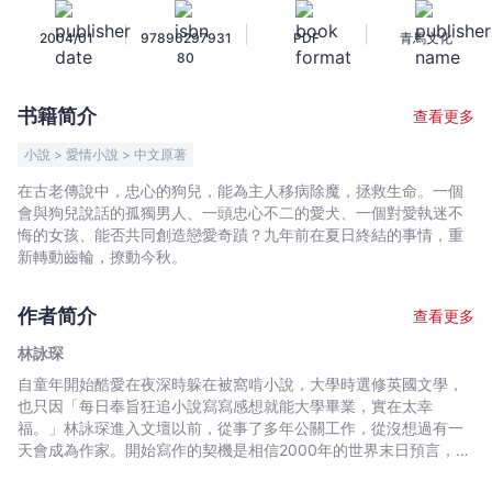
戀
|
|
|
2004/01
97896297931
PDF
青馬文化
之
80
奇
蹟
书籍简介
查看更多
-
林
小說 > 愛情小說 > 中文原著
詠
在古老傳說中，忠心的狗兒，能為主人移病除魔，拯救生命。一個
琛
會與狗兒說話的孤獨男人、一頭忠心不二的愛犬、一個對愛執迷不
-
悔的女孩、能否共同創造戀愛奇蹟？九年前在夏日終結的事情，重
文
新轉動齒輪，撩動今秋。
宇
宙
作者简介
查看更多
｜
林詠琛
Bookniverse
自童年開始酷愛在夜深時躲在被窩啃小說，大學時選修英國文學，
也只因「每日奉旨狂追小說寫寫感想就能大學畢業，實在太幸
福。」林詠琛進入文壇以前，從事了多年公關工作，從沒想過有一
天會成為作家。開始寫作的契機是相信2000年的世界末日預言，想
在末日前至少曾看過自己的小說被擺放在書局一角，於是在2028年