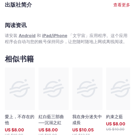
毅然辭掉工作，完成了第一本作品《空之鏡》並自資出版。結果，
出版社简介
查看更多
世界末日沒有來，她寫作的文字精靈卻統統被喚醒了，迄今創作了
逾三十部長篇小說。她筆下的故事，明明滲透著不可思議的色彩，
卻讓人覺得情深意真。 「我想成為文字的魔
阅读资讯
请安装
Android
和
iPad/iPhone
「文宇宙」应用程序。这个应用
程序会自动与您的账号保持同步，让您随时随地上网或离线阅读。
相似书籍
愛上，不存在的
紅白藍三部曲
我在身分迷失中
約束之藍
他
──沉溺之紅
成長
US $
8.00
US $
10.00
US $
8.00
US $
8.00
US $
10.05