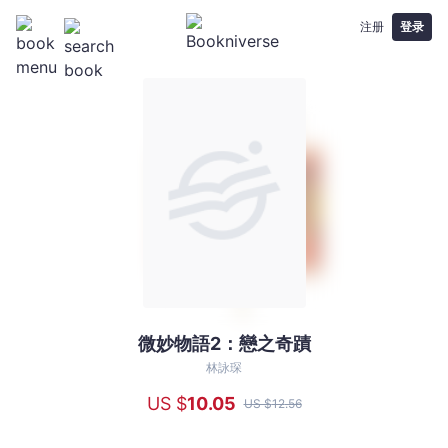
注册
登录
微妙物語2：戀之奇蹟
微
妙
林詠琛
物
US $
10
.05
US $
12
.56
語
2：