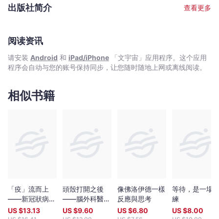
人都有能力成長得更好、活得更健康，當人可以換個角度看事物，
出版社简介
查看更多
總會找到新的出路，輔導的成功，往往是源於轉念之間。 創辦網上
互動心靈雜誌「心靈Bistro」，提供有關心理學、九型人格及NLP的
資訊，「心靈Bistro」更曾被Yahoo Hong Kong評選為100個精選
Blog之一。 今天，讓蔣姑娘與你一起掃走生活中的煩惱小事，重新
阅读资讯
體驗簡單的幸福生活。「心靈Bistro」網址：
请安装
Android
和
iPad/iPhone
「文宇宙」应用程序。这个应用
http://hk.myblog.yahoo.com/chiangwaiyuannie Facebook：
程序会自动与您的账号保持同步，让您随时随地上网或离线阅读。
http://www.facebook.com/chiangwaiyuannie 新浪微博：
http://weibo.com/chiangwaiyuanni
相似书籍
「疫」流而上
頭殼打開之後
像佛洛伊德一樣
等待，是一場
——新冠狀病毒
——腦外科醫師
反應與思考
練
帶來的挑戰與反
的冷靜與熱情
US $
13.13
US $
9.60
US $
6.80
US $
8.00
思