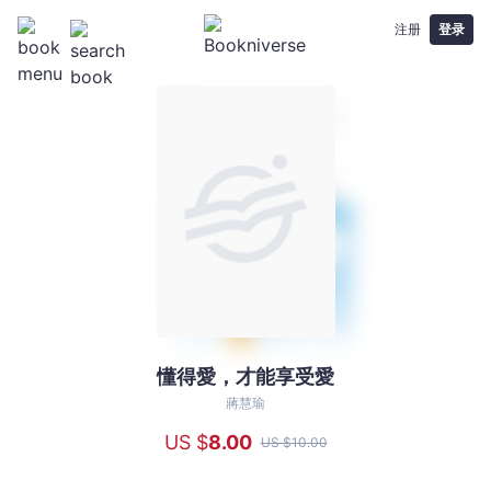
注册
登录
懂得愛，才能享受愛
懂
得
蔣慧瑜
愛，
US $
8
.00
US $
10
.00
才
能