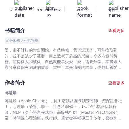
享
|
|
|
2010/05
97898880217
PDF
青源
受
65
愛
-
书籍简介
查看更多
蔣
慧
心理勵志 > 生活哲學
瑜
愛，由不計較的付出開始。有些時候，我們退讓了，可能換取到
-
的，並不是缺少了甚麼，而是造就了多贏的局面，令多方也能得
文
益。懂得愛人和被愛，自然就能享受愛﹗愛，需要分享。本書跟大
宇
家分享多個有關愛的故事，當中不單是情愛的故事，也包括親愛、
友愛、仁愛和自愛等生活例子和個案分享，它們都在給予大家一份
宙
提醒、一聲祝福，讓你捉緊每個幸福的機會。愛，一直存在，只是
｜
作者简介
查看更多
我們被其他事情蒙蔽了，讓它們就此擦身而過。本書特設「做自己
Bookniverse
幸福與快樂的工程師」一章，期望大家能夠從中領悟到獲得幸福的
蔣慧瑜
秘訣。上天給予每個人同樣的幸福和快樂機會，只在於大家是否懂
蔣慧瑜（Annie Chiang），員工培訓及團隊訓練導師，資深註冊社
得把握和珍惜。每本書也有它的使命，這本書的使命，就是提醒大
工，心理學（榮譽）學士，社會科學碩士，T-JTA性格評估執行
家無論怎樣也好，一定要好好愛自己，好好享受生命中最美好的
師，NLP（身心語言程式學）高級執行師（Master Practitioner）
愛！
及「時間線心理治療」執行師。筆者從事輔導工作多年，喜歡利用
小故事作為輔導的工具，以啟發當事人的思考，因為她深信，每個