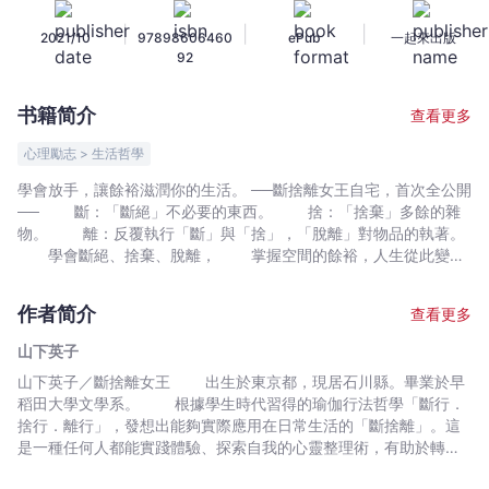
單
|
|
|
2021/10
97898606460
ePub
一起來出版
生
92
活
（三
书籍简介
查看更多
版）
-
心理勵志 > 生活哲學
山
學會放手，讓餘裕滋潤你的生活。 ──斷捨離女王自宅，首次全公開
下
── 斷：「斷絕」不必要的東西。 捨：「捨棄」多餘的雜
英
物。 離：反覆執行「斷」與「捨」，「脫離」對物品的執著。
子
學會斷絕、捨棄、脫離， 掌握空間的餘裕，人生從此變得
清─爽─透─淨。 山下英子「大人式的獨居生活」圖文導覽，極
-
致美感觸手可及， 無論是食、衣、睡、洗、學、走的空間，
文
作者简介
查看更多
細細品味簡單生活帶來的美好滋潤。 ★ 歡迎參觀我的日常
宇
起居空間 【食的空間】 ✔讓廚房成為家的主角 ✔小廚房變大空
山下英子
宙
間 ✔一個人吃飯更要用心擺設 【衣的空間】 ✔衣服和食物同樣
山下英子／斷捨離女王 出生於東京都，現居石川縣。畢業於早
｜
講究當季 ✔先丟掉舊東西才買新東西 【睡的空間】 ✔必須讓你
稻田大學文學系。 根據學生時代習得的瑜伽行法哲學「斷行．
有充分的歸屬感 ✔首要條件是安全與安心 【住的空間】 ✔客廳
Bookniverse
捨行．離行」，發想出能夠實際應用在日常生活的「斷捨離」。這
絕不放沙發 ✔家裡越凌亂植物越容易枯萎 ✔將窗框當成畫框
是一種任何人都能實踐體驗、探索自我的心靈整理術，有助於轉換
【洗的空間】 ✔看不到的更要留意 ✔小地方更要捨得花錢善待自己
想法、促進心靈的新陳代謝。著作、監修的相關書籍在日本總銷售
【學的空間】 ✔明信片和名片看過就丟 ✔將餐桌當成書桌 ✔東