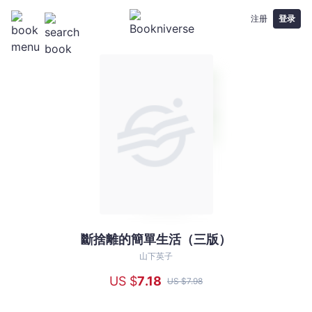
注册
登录
斷捨離的簡單生活（三版）
斷
捨
山下英子
離
US $
7
.18
US $
7
.98
的
簡