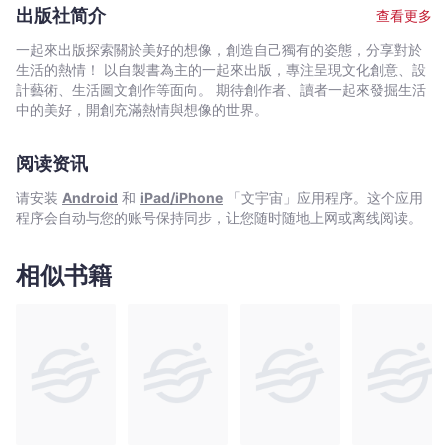
量超過三百萬本，榮登百萬暢銷作家之列，並積極活躍於報紙、雜
西要派得上用場 【走的空間】 ✔乾淨的家不需要拖鞋 ✔出於不
出版社简介
查看更多
誌、電視節目、廣播節目等各種媒體。
安的購買不會令你心安 ★ 簡簡單單，卻蘊含無限價值 認
真看待家中的一切，你將發現，空間與物品的「能量」會讓人提高
一起來出版探索關於美好的想像，創造自己獨有的姿態，分享對於
自我評價，進而讓生活游刃有餘──這就是斷捨離女王的用物哲學。
生活的熱情！ 以自製書為主的一起來出版，專注呈現文化創意、設
★ 斷捨離再進化：不只是整理，更是心靈的改造 究竟什麼
計藝術、生活圖文創作等面向。 期待創作者、讀者一起來發掘生活
是斷捨離呢？只要把東西通通丟掉就好了嗎？不是的。 斷捨離
中的美好，開創充滿熱情與想像的世界。
想像成肌膚的保養，若想保持膚質潤澤美麗，首先必須好好清潔毛
孔內的髒汙與油脂。如果毛孔堵塞，即使擦上化妝水、塗上粉底，
阅读资讯
也不過是表面的遮掩罷了。此外，過度清潔油脂也會導致皮膚乾
燥，失去潤澤，亦不是保養肌膚的好方法。 住家也一樣。雖然
请安装
Android
和
iPad/iPhone
「文宇宙」应用程序。这个应用
「房間凌亂」令人頭大，可是「空無一物」也很無趣、枯燥乏味。
程序会自动与您的账号保持同步，让您随时随地上网或离线阅读。
因此，斷捨離不只是徹底清空「不愉快」、「不合適」、「不需
要」的人事物，更重要的，是練習創造自我風格、享受生活中的
「餘裕」。這種時間、空間、人際關係的餘裕，正是滋潤生活的
相似书籍
「美」。 「一個人的時候可以放鬆，與好朋友相聚時也能一起
共度快樂時光。」 斷捨離的空間，兼具「犒賞」之療癒效果、
「款待」之激勵作用 雖然簡單，卻能帶來滋潤、美而平靜的生
活。 翻開本書，反覆執行斷．捨．離的咒語， 讓你的「空
間」清爽透淨， 讓你的「時間」從容自如， 讓你的「人際
關係」游刃有餘！