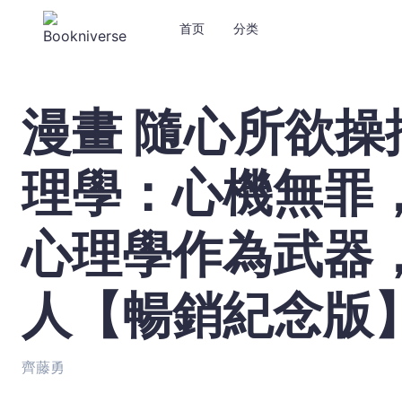
首页
分类
漫畫 隨心所欲
漫
畫
隨
理學：心機無罪
心
所
欲
心理學作為武器
操
控
人
人【暢銷紀念版
心
的
暗
齊藤勇
黑
心