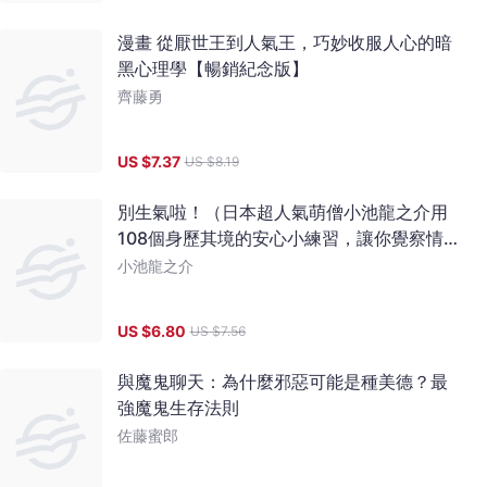
漫畫 從厭世王到人氣王，巧妙收服人心的暗
黑心理學【暢銷紀念版】
齊藤勇
US $
7.37
US $
8.19
別生氣啦！（日本超人氣萌僧小池龍之介用
108個身歷其境的安心小練習，讓你覺察情緒
的引爆點，不苛求自己，也別要求別人，活
小池龍之介
出自己歡喜的人生就好！）
US $
6.80
US $
7.56
與魔鬼聊天：為什麼邪惡可能是種美德？最
強魔鬼生存法則
佐藤蜜郎