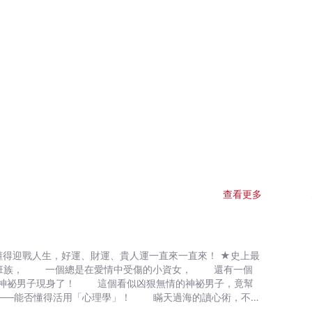
查看更多
迎戰人生，好運、財運、貴人運一直來一直來！ ★史上最
神祕男子現身了！ 這個看似凶狠無情的神祕男子，竟幫
「心理學」！ 瞞天過海的讀心術，不是
以為」你很了解他， 你也能輕易控 制 人 心！