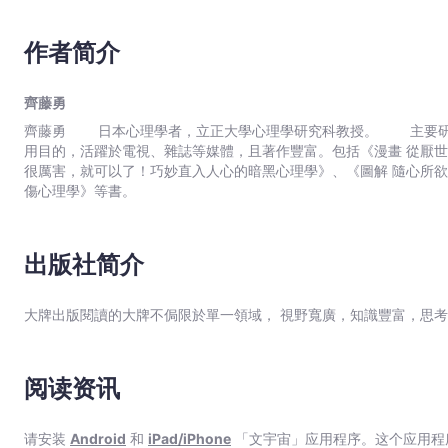
60條操控人心守則 X 45個心理學大補帖 X 24種人生情境 12
鬆
大全── 想得到幸福的人，必讀！ 全方位適用的溝通法則 適當放入誘因：掌控對方心理，讓他不自覺接受要求。
收
作者简介
展現同理心：讓對方覺得「被理解」是一大重點。 令對方感
服
術，抑制反對意見：讓對方沒有「委屈妥協」的感覺。 製造取得
任
局的頻率。 【人際關係】 交涉的基礎是讓對方接納自己 → 巴南效應：利用模稜兩可的內容，一語道破對方個性。
齊藤勇
何
→ 同步技巧：配合對方的動作與說話方式，讓對方爽快承諾！ 
齊藤勇 日本心理學者，立正大學心理學研究科教授。 主要研究為人際關係與社會心理學。致力於向大眾推廣心理學的實
好。 【職場必備】 隨心所欲操控部下或主管 → 溫莎效應：繞一圈讓第三者傳達你的讚賞，瞬間征服主管與部下！
人
用目的，活躍於電視、雜誌等媒體，且著作豐富。包括《漫畫 從厭
→ 畢馬龍效應：越不成才的傢伙越要誇奬！ → 群眾心理：樹立「共同
【暢
很厲害，就可以了！巧妙直入人心的暗黑心理學》、《圖解 隨心所
迅速拉近與曖昧對象的距離 → 哀兵策略：留下「沒有結束」
銷
傷心理學》等書。
情圓滿的祕訣，是讓對方不自覺為你費心費力。 → 善意的自尊理論：
紀
罪，成功有理！ 最實用的收服人心必殺技，讀這本就夠了！ 從此
念
作為武器，心理學能讓你更懂得迎接人生挑戰與幸福。 心理學是一門建立在嚴謹科學實驗上，研究人及非人動物的心理
現象、精神功能和行為的科學領域。本書以簡單易懂的方式，在漫畫
出版社简介
版】
效的技巧。不論是商場上的談判心機、職場人際關係、戀愛中的兩性
-
大的幫助。 雖然下了「操控人心」的標題，但在這裡想強調並不是懷著惡意操控他人。而是希望閱讀本書的讀者，能夠了解
齊
大牌出版閱讀的大牌不侷限於單一領域， 視野寬廣，知識豐富，思
自己具備這樣「操控人心」的力量，並學會運用自如。將這些心理技
藤
量」而成長，展開豐富充實的人生，獲得更多更多的幸福。
勇
-
阅读资讯
文
宇
请安装
Android
和
iPad/iPhone
「文宇宙」应用程序。这个应用程