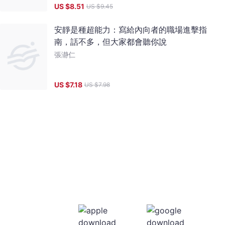
US $
8.51
US $
9.45
安靜是種超能力：寫給內向者的職場進擊指
南，話不多，但大家都會聽你說
張瀞仁
US $
7.18
US $
7.98