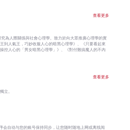
篇專欄 X 12則心理學家語錄 ──進可攻、退可守的操控人心
查看更多
受到他是獨特的：任何人都渴望對方想著自己。 善用話
正向回覆的氣氛：沒人想當破壞好氣氛的傢伙，降低談判破
→ 臉的角度心理效果：臉部保持20度，給他人的印象最
世王到人氣王，巧妙收服人心的暗黑心理學》、《只要看起來
敵人」，就能提升團體士氣。 【戀愛良方】
欲操控人心的「男女暗黑心理學」》、《對付難搞魔人的不內
的感覺，讓他有還想見面的期待。 → 沉沒成本效應：感
對方心情低落時，是感情升溫的絕佳機會。 心機無
好人壞人敵人陌生人 ──→ 都將成為你的致富貴人！
中舉出大量而具體的實例，呈現這些符合心理學原則、極為有
查看更多
相處，或是個人生涯規劃，相信一定能在關鍵時刻為你帶來極
考獨立。
巧作為迎接人生挑戰的有力「武器」，並逐漸自覺擁有的「力
序会自动与您的账号保持同步，让您随时随地上网或离线阅