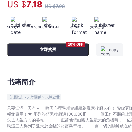
US $
7
.18
理
US $
7
.98
學：
心
|
|
|
機
2021/11
9789860741841
ePub
大牌出版
無
罪，
10% OFF
成
立即购买
copy
功
有
理！
以
书籍简介
心
理
學
心理勵志 > 人際關係 > 人脈處世
作
只要江湖一天有人， 暗黑心理學就會繼續為贏家收服人心！ 帶你更懂得
為
暢銷實用！★ 系列熱銷累積超過100,000冊 一個工作不順的上班族， 一個總是在愛情中受傷的小資女， 還有一個
武
失去人生方向的魯蛇…… 正當他們面臨人生最大的危機時，一位
器，
助這三人得到了遠大於金錢的財富與幸福。 而一切的關鍵就在於──能否懂得活用
輕
神話，而是種訓練！ 你不必知道別人在想什麼， 只要讓對方「