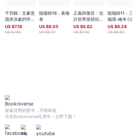
一雙永遠洗不去血跡的罪犯之手，他們懷抱著對現實人生的悔恨，
直面那道深埋於廢墟之地的殘酷真相。一氣呵成的警察小說傑作。
千羽鶴：文豪意
陰陽師16：蒼猴
正義與微笑：也
陰陽師11：三
識美深處的悖德
卷
許世界很煩但沒
鐵環-繪本小說
與情欲，川端康
關係啊，太宰治
US $
7.18
US $
6.05
US $
6.62
US $
6.24
成餘生奉獻給日
經典青春小說
US $
7.98
US $
6.72
US $
7.35
US $
6.93
本傳統美的戰後
代表作
探索优秀的图书，尽情阅读，
尽在Bookniverse应用中 - 立即下载！