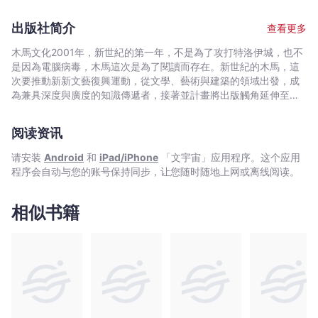
淳
島的緊急電報》獲得山本周五郎獎、日本推理作家協會獎、日本冒
名停職刑警在北國的美麗小鎮中，展開私家偵探般的緝兇之路。面
一
險小說協會大獎三冠王殊榮。二○○二年以《武揚傳》獲得新田次
對嚴冬中接連發生的離奇命案，失去警方資源又孤身辦案的他，發
出版社简介
查看更多
郎文化獎。二○○八年以《警官之血》榮獲「這本推理小說了不
等
揮警探的靈敏嗅覺一步步逼近真相。 〈澳洲人喜歡的村子〉
起」No.1、「這本警察小說了不起」All The Best No.3。二○一○
一名慘遭勒斃的女子陳屍在山間別墅，仙道在好友的請託下來
人
木馬文化2001年，新世紀的第一年，不是為了攻打特洛伊城，也不
年以《在廢墟中祈求》榮獲直木獎。二○一六年獲頒日本推理文學
到滑雪勝地調查這樁謀殺案，意外發現這座充滿異國氣息的小鎮上
是因為電腦病毒，木馬這次是為了閱讀而存在。新世紀的木馬，這
一
的最高榮譽──日本推理文學大獎。 著有《英龍傳》、《柏林飛
人們充滿耳語、各懷鬼胎…… 〈在廢墟中乞求〉 一名賣淫
次要推動新新文藝復興運動，從文學、藝術與建築的領域出發，成
致
行指令》、《UNIT》、《天下城》、《大笑的警察》、《制服搜
的女子遭鈍器砸爛臉慘死，男客卻消失無蹤。他回想起多年前那樁
為兼具深度與廣度的知識傳遞者，接著並計畫將出版觸角延伸至百
讚
查》、《警官之血》、《暴雪圈》、《巡查的假日》、《警官的條
慘絕人寰的妓女謀殺案，警探決定走訪當年嫌犯的老家煤礦鎮。
科圖鑑、圖文漫畫、偵探推理、類型閱讀
件》、《地層搜查》、《迴廊封鎖》、《沉默法庭》、《獅子的城
譽！）
〈哥哥的心意〉 一名年輕漁夫殺害了鎮上位高權重的
塞》等書。最新作《撕裂的明天》（暫譯，裂けた明日）已於二○
阅读资讯
老漁夫，仙道來到這片荒涼的海濱調查。表面上這場鬥毆致死事件
-
二二年八月出版。
肇因於一場跳槽糾紛，經他明查暗訪下重重疑點浮出檯面。
佐
请安装
Android
和
iPad/iPhone
「文宇宙」应用程序。这个应用
〈消失的女兒〉 警方在一名連續性侵犯家中被搜出一名失
佐
程序会自动与您的账号保持同步，让您随时随地上网或离线阅读。
蹤女子的物品，然而犯人卻已因車禍事故死亡，女子的下落陷入迷
木
霧之中。 〈賽馬凶殺案〉 出產冠軍馬的牧場老闆在自家臥
讓
室遭到重毆致死，而死者正是十七年前一樁命案的嫌疑人。難道多
相似书籍
年前的命案早已埋下了殺機？仙道的耳邊響起了熟悉的蕭邦琴聲。
-
〈回歸的早晨〉 法國餐廳的美豔老闆娘之死在媒體掀
文
起熱議，一名豪門千金涉嫌重大，仙道接受嫌犯姊姊的委託展開調
宇
查。然而隨著他深入謎團，當年那樁他不願想起的案件又重回他腦
宙
海。 佐佐木讓的作品被譽為「警察小說金字塔」，作家在書中
｜
透過不同的獨立案件，分別從刑警與罪犯之眼，深刻而殘酷地描繪
世人的欲望、嫉妒與憎惡。一名鑄下大錯後內心走向崩塌的刑警，
Bookniverse