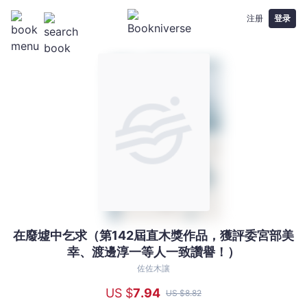
注册
登录
在廢墟中乞求（第142屆直木獎作品，獲評委宮部美
在
幸、渡邊淳一等人一致讚譽！）
廢
墟
佐佐木讓
中
US $
7
.94
US $
8
.82
乞