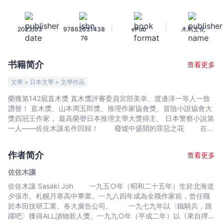
求
（第
|
|
|
2023/03
97862631438
ePub
木馬文化
142
76
屆
直
书籍简介
查看更多
木
獎
文學 > 日本文學 > 文學作品
作
榮獲第142屆直木獎 直木獎評審委員宮部美幸、渡邊淳一等人一致
品，
讚譽！ 直木獎、山本周五郎獎、推理作家協會獎、冒險小說協會大
獲
獎四冠王作家， 最高榮譽日本推理文學大獎得主、 日本警察小說第
評
一人——佐佐木讓名作回歸！ 廢墟中盛開的罪惡之花 在雪
地裡顯得如此耀眼———— 北海道警察本部搜查一課刑警仙道
委
孝司，因查案不慎造成無可挽回的悲劇，罹患創傷後遺症，於是奉
宮
作者简介
查看更多
上司指令停職在家療養。他聽從心理醫師吩咐遠離一切刑案與犯罪
部
報導，然而辦案的熱情仍在他心中蠢蠢欲動。 眼看重返崗位的
佐佐木讓
美
日子遙遙無期，無所事事的停職刑警仙道，靠著渾身豐富的偵查經
佐佐木讓 Sasaki Joh 一九五○年（昭和二十五年）生於北海道
幸、
驗與警界老鳥直覺，私下接起了警方與民間委託調查的犯罪事件。
夕張市。札幌月寒高中畢業。一九八四年成為全職作家前，曾任職
此時他從一具遭鈍器砸爛臉的賣淫女子屍體，赫然驚覺和十三年前
渡
於本田技研工業、各大廣告公司。 一九七九年以〈鐵騎兵，跳
他曾參與搜查的妓女謀殺案手法如出一轍，他決定前往當年凶嫌的
邊
躍吧〉獲得ALL讀物新人獎。一九九○年（平成二年）以《來自擇捉
老家煤礦鎮暗中查訪…… 本書由六個精采的短篇組成，描寫一