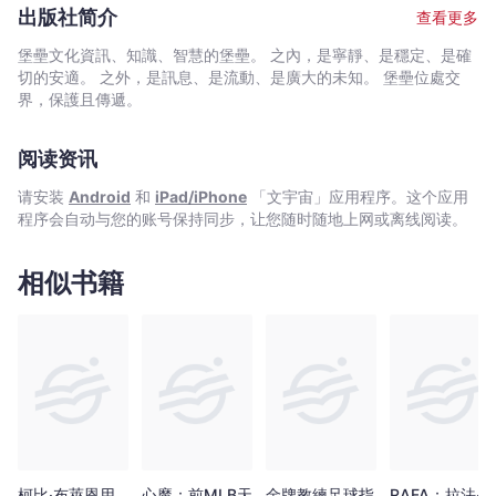
明自己，那種「Love me or Hate me」的哲學。 除此之外，全
出版社简介
查看更多
書用極長的篇幅，鉅細靡遺的講述科比的家族故事,他從出身開始的
人生經歷,與父母決裂的過程,婚姻關係，甚至是那個轟動一時的涉嫌
堡壘文化資訊、知識、智慧的堡壘。 之內，是寧靜、是穩定、是確
性侵案。 要了解科比．布萊恩的生涯軌跡，這是一本你絕對不
切的安適。 之外，是訊息、是流動、是廣大的未知。 堡壘位處交
能錯過的好書。 推薦人 熱血NBA作家 HBK 暢銷作家 陳宏
界，保護且傳遞。
宜 鬼才導演 盧建彰 運動視界主編 楊東遠 美國非營利
組織Give2Asia家族慈善主任 張瀞仁Jill 知名體育主播 楊正磊
阅读资讯
各界好評 「羅倫．拉森比以手術般的精準，熟練地剖析了這個
世代最迷人的籃球員的人生。是什麼原因讓科比．布萊恩長期以來
请安装
Android
和
iPad/iPhone
「文宇宙」应用程序。这个应用
享有這麼大的聲量？拉森比以絕佳的報導能力，並精準調查科比的
程序会自动与您的账号保持同步，让您随时随地上网或离线阅读。
種種考驗,成就與艱困之處，將此書呈現給您。」——喬納森·阿布拉
姆斯，《Boys Among Men》一書作者。 「隨著《生來張狂》
一書出版，我們領悟到早該給予作者羅倫．拉森比他該有的地位
相似书籍
了：當代最優秀的運動傳記作家。先是無比驚艷的《麥可喬丹
傳》，現在則是以他驚人的研究,優美的文筆撰寫了這位謎一般的湖
人隊超級球星的傳記，拉森比已經進入了一種高深的境界：他人一
邊佩服著從這本書中學到的東西，同時又等不及想拜讀他接下來寫
就的東西。」——彼得·戈倫伯克，《紐約時報》暢銷書作者。
「對資深籃球迷來說，本書對布萊恩球場上的成就，做足了十二分
的分析，且對於他與家族的互動更是擁有紮實的資料……他以充滿真
知灼見的角度，來看待這位複雜且仍相對年輕的男子。」——菲
爾．泰勒，《華盛頓郵報》。 「就像是拉森比上一本關於麥
可．喬丹的著作，《生來張狂》找到了嶄新的角度來接觸那些我們
柯比‧布萊恩用
心魔：前MLB天
金牌教練足球指
RAFA：拉法‧納