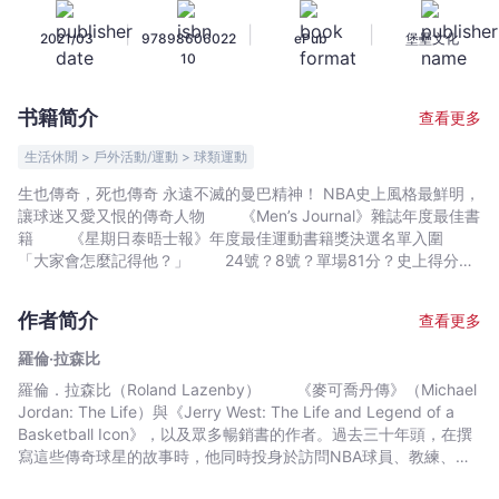
比．
|
|
|
2021/03
97898606022
ePub
堡壘文化
布
10
萊
恩
书籍简介
查看更多
傳
-
生活休閒 > 戶外活動/運動 > 球類運動
羅
生也傳奇，死也傳奇 永遠不滅的曼巴精神！ NBA史上風格最鮮明，
倫‧
讓球迷又愛又恨的傳奇人物 《Men’s Journal》雜誌年度最佳書
拉
籍 《星期日泰晤士報》年度最佳運動書籍獎決選名單入圍
森
「大家會怎麼記得他？」 24號？8號？單場81分？史上得分手
段最多的球員？最接近喬丹的那個人？ 奧斯卡最佳動畫短片獎
比
《親愛的籃球》？ 還是那場令全世界籃球迷心碎的意外事故？
-
作者简介
查看更多
無論從哪個角度來看，科比．布萊恩的一生，都值得全世界球
文
迷再三追思。 科比．布萊恩是NBA史上絕對無法忽略的偉大球
羅倫‧拉森比
宇
員之一，對於體育運動的重要性與影響無庸置疑。即使身處體育界
羅倫．拉森比（Roland Lazenby） 《麥可喬丹傳》（Michael
宙
最風光,隊史擁有無數名傳奇球星的洛杉磯湖人隊，他仍然佔據著鎂
Jordan: The Life）與《Jerry West: The Life and Legend of a
光燈的焦點，就連引退賽都吸引了全球籃球迷的目光，並帶給大家
｜
Basketball Icon》，以及眾多暢銷書的作者。過去三十年頭，在撰
難以忘懷的一晚。 本書由知名運動作家羅倫．拉森比操刀，深
Bookniverse
寫這些傳奇球星的故事時，他同時投身於訪問NBA球員、教練、球
入這樣一位偉大球星的人生，以科比最討厭的外號「SHOWBOAT」
團工作人員與其他相關知名人物上。他住在維吉尼亞州的塞勒姆。
（愛現仔）作為全書主題，彰顯科比一直以來都在試著跟全世界證