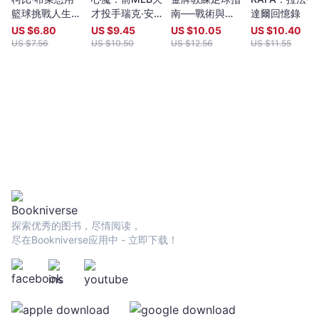
每天關注其職業生涯一舉一動的人們。拉森比先生在此書中以非常
籃球挑戰人生：
才投手瑞克‧安
南──戰術與訓
達爾回憶錄
聰明的角度，專注在布萊恩先生職業生涯最後幾個年頭上。」——
從童年到退休，
基爾的運動「失
練
US $
6.80
US $
9.45
US $
10.05
US $
10.40
威爾．萊區，《華爾街日報》 「非讀不可。」——傑瑞米．沙
超越極限和成就
憶」錄
US $
7.56
US $
10.50
US $
12.56
US $
11.55
普，《ESPN》 「羅倫．拉森比是運動傳記界的大衛·麥卡
團隊的24種態
洛。」——麥特．「金錢」．史密斯，福斯體育廣播電台。
度
「拉森比鉅細靡遺的研究，與美妙的筆法，擘畫出NBA偉大球星之
一那複雜,迷人的畫像。」——科特．賀寧，《NBC》體育台「Pro
Basketball Talk」主持人。 「本書能輕易擠進湖人隊必讀書單
之中。我曾讀過菲爾．傑克森的《Eleven Rings》,珍妮．巴斯的
《Laker Girl》，以及《Madmen’s Ball》，不過上述幾本書都無法
與《生來張狂》相提並論。快去買一本來看。」——知名湖人迷社
團「Lakers Outsiders」。 「拉森比把布萊恩的故事說得真
棒……會有好一段時間，這本書肯定是科比．布萊恩最棒的傳記。」
——科克斯評論。 「《生來張狂》不只是場精彩的秀。它不只
訴說了這個男人球衣背後名字蘊含的意義，甚至訴說了球衣正面那
探索优秀的图书，尽情阅读，
個名字的事情。」——提姆．大衛．哈維，《Basketball Buzz》。
尽在Bookniverse应用中 - 立即下载！
「一提到職業籃球，羅倫．拉森比肯定是最優秀的發聲者之
一……他的新書《生來張狂》，是一本講述洛杉磯搖擺人愛恨情仇的
傳記…...這本書精妙地剖析了大家熟知的科比外的另一面——他是個
瘋狂的競爭者——並用更全面的角度，讓讀者看到，推動他攀上職
業籃球巔峰的原因為何。」——西恩·布爾希，福斯體育台「Lake
Show Life」主持人。