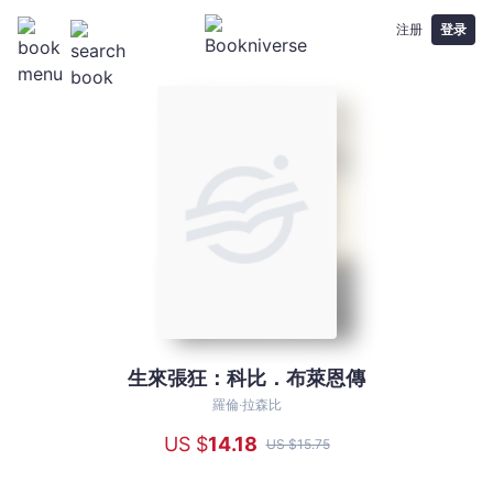
注册
登录
生來張狂：科比．布萊恩傳
生
來
羅倫‧拉森比
張
US $
14
.18
US $
15
.75
狂：
科