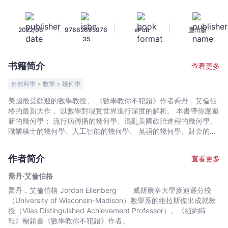
物、
策
|
|
|
2022/06
97862695976
ePub
鷹出版
略、
35
民
主
书籍简介
查看更多
和
所
自然科學 > 數學 > 幾何學
有
美國最受歡迎的數學教授、 《數學教你不犯錯》作者喬丹．艾倫伯
事
格的最新大作， 以數學對現實世界進行深度的解析。 本書帶你邂逅
物
新的幾何學： 流行病傳播的幾何學、混亂美國政治進程的幾何學、
背
職業棋士的幾何學、人工智能的幾何學、 英語的幾何學、財金的幾
何學、物理的幾何學， 以及詩的幾何學。 「這本書怎麼可能這
後
麼有娛樂性？這不合理啊！它揭示了幾何思維如何促成從更公平的
隱
作者简介
查看更多
美國選舉、到更好的流行病規劃。」―紐約時報 幾何學不是歐
藏
幾里得，早就不是了。它不是散發著教室氣息的文化遺產，而是一
喬丹‧艾倫伯格
的
門活生生的學科，正以前所未有的速度前進。 這本書讓
喬丹．艾倫伯格 Jordan Ellenberg 威斯康辛大學麥迪遜分校
幾
你邂逅新的幾何學。 包括我們正在經歷的COVID-19流
（University of Wisconsin-Madison）數學系的維拉斯傑出成就教
行病的傳播。本書告訴你流行病傳播不是醫學，而是數學，更嚴格
何
授（Vilas Distinguished Achievement Professor）。《紐約時
來說是幾何學。因此，該如何透過找出流行病的圖形，來理解每日
學
報》暢銷書《數學教你不犯錯》作者。
染疫人數的變化，預估疫情高峰與結束的時間，並說明為什麼流行