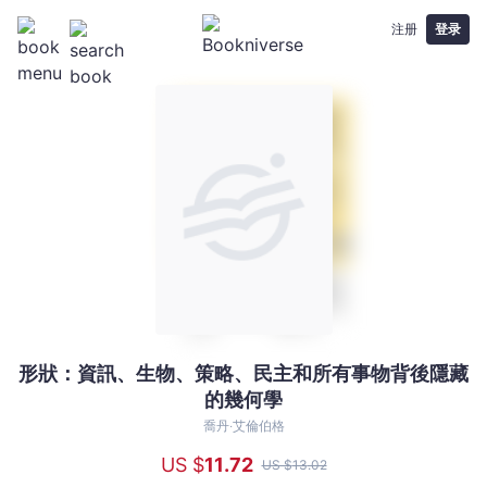
注册
登录
形狀：資訊、生物、策略、民主和所有事物背後隱藏
形
的幾何學
狀：
資
喬丹‧艾倫伯格
訊、
US $
11
.72
US $
13
.02
生