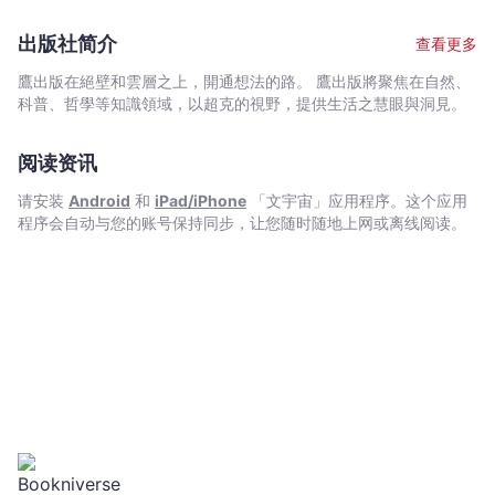
-
病的控制不追求完美主義？ 還有美國式民主的政治進
喬
程，若不是運用幾何學的洞察，還真的不容易揪出背後的操作與不
出版社简介
查看更多
丹‧
公平！作者舉他的故鄉威斯康辛州為例，說明共和黨人如何透過選
區劃分，讓共和黨在國會中的席位屹立不搖，以此介紹了「傑利蠑
艾
鷹出版在絕壁和雲層之上，開通想法的路。 鷹出版將聚焦在自然、
螈」的存在。以及若沒有幾何學的抽絲剝繭，分辨其中政治操作的
科普、哲學等知識領域，以超克的視野，提供生活之慧眼與洞見。
倫
訣竅，還真容易遭到蒙蔽。果然只要改變選區的形狀，就能改變選
伯
舉結果！ 作者更一一分析職業棋士的幾何學、人工智能
格
阅读资讯
的幾何學、英語的幾何學、財金的幾何學、物理的幾何學，以及詩
-
的幾何學。原來，每個事物都有其幾何結構，數學不只是理性的分
请安装
Android
和
iPad/iPhone
「文宇宙」应用程序。这个应用
析和掌握，更是對於事物內在形狀的直覺感知和洞悉，幾何學可說
文
程序会自动与您的账号保持同步，让您随时随地上网或离线阅读。
是數學中最饒富興味、最感性的一支！ 本書為《紐約時報》暢
宇
銷書《數學教你不犯錯》作者喬丹．艾倫伯格的新作，艾倫柏格本
宙
身為世界一流的幾何學家，在本書中顛覆我們對幾何的認知，開啟
｜
我們對幾何的嶄新力量的大門，讓我們對幾乎所有事物產生更深入
Bookniverse
的理解與認識。 過去兩百年間在教室裡的典型幾何學課
程，是將歐幾里得當成博物館文物，那些證明是用來記憶、背誦、
甚至欣賞的，一個人如何能想出這些證明完全沒被提及。但如今我
們不再要求學生背誦歐幾里得，而是透過幾何學訓練學生養成嚴謹
推理的心智習慣。但幾何學的意義遠遠超過這個。 但凡科
學、政治以及哲學問題背後都隱藏著幾何結構。在希臘文中，「幾
何學」這幾個字具有「測量世界」的偉大含意，但這層意義低估了
幾何學。事實上，幾何學不僅能測量世界，還能闡明世界。幾何學