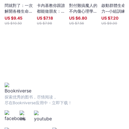
問就對了：一次
卡內基教你跟誰
對付難搞魔人的
啟動群體生命
解開各種生命困
都能做朋友：影
不內傷心理學：
力--小組訓練1
境之謎！為何尋
響全球3億讀
暗黑心理學大師
課
US $
9.45
US $
7.18
US $
6.80
US $
7.20
求外援是你最大
者，人際溝通聖
齊藤勇親授 64
US $
10.50
US $
7.98
US $
7.56
US $
9.00
的力量
經《人性的弱
個讓人生瞬間舒
點》，讓巴菲特
爽的心理溝通技
終生受益的唯一
巧
一門課!【隨書
贈卡內基魅力學
實踐手冊】
探索优秀的图书，尽情阅读，
尽在Bookniverse应用中 - 立即下载！