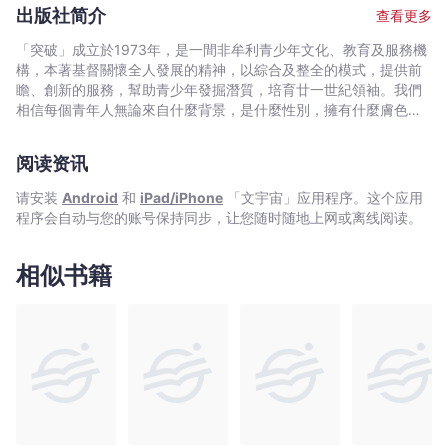
《有話好說-青少年溝通學堂》、、《世代跨界-遇見青春的一
出版社简介
查看更多
課》。
「突破」成立於1973年，是一間非牟利青少年文化、教育及服務機
構，本著基督關懷全人發展的精神，以綜合及整全的模式，提供前
瞻、創新的服務，幫助青少年發掘潛質，培育廿一世紀領袖。我們
相信每個青年人無論來自什麼背景，是什麼性別，擁有什麼膚色，
都擁有領袖的素質；重要的是有同路人有肯定他們，給他們鼓勵，
幫助他們將潛能及創意發揮出來。
阅读资讯
请安装
Android
和
iPad/iPhone
「文宇宙」应用程序。这个应用
程序会自动与您的账号保持同步，让您随时随地上网或离线阅读。
相似书籍