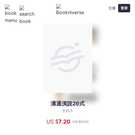
注册
登录
溝通演說26式
溝
通
李錦洪
演
US $
7
.20
US $
9
.00
說
26