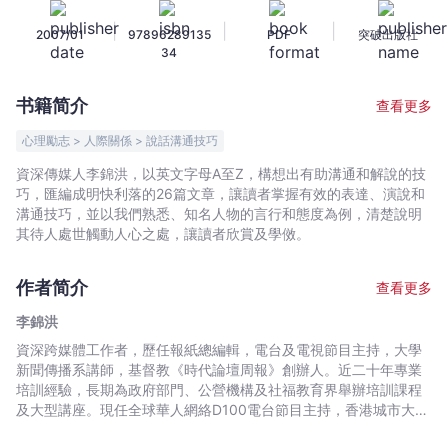
式
|
|
|
2007/01
97896289135
PDF
突破出版社
-
34
李
錦
书籍简介
查看更多
洪
-
心理勵志 > 人際關係 > 說話溝通技巧
文
資深傳媒人李錦洪，以英文字母A至Z，構想出有助溝通和解說的技
宇
巧，匯編成明快利落的26篇文章，讓讀者掌握有效的表達、演說和
宙
溝通技巧，並以我們熟悉、知名人物的言行和態度為例，清楚說明
｜
其待人處世觸動人心之處，讓讀者欣賞及學傚。
Bookniverse
作者简介
查看更多
李錦洪
資深跨媒體工作者，歷任報紙總編輯，電台及電視節目主持，大學
新聞傳播系講師，基督教《時代論壇周報》創辦人。近二十年專業
培訓經驗，長期為政府部門、公營機構及社福教育界舉辦培訓課程
及大型講座。現任全球華人網絡D100電台節目主持，香港城市大學
EMBA課程Public and Communications科目專任講師。相關著述：