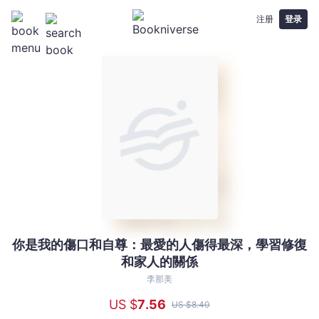
注册
登录
你是我的傷口和自尊：最愛的人傷得最深，學習修復
你
和家人的關係
是
我
李那美
的
US $
7
.56
US $
8
.40
傷