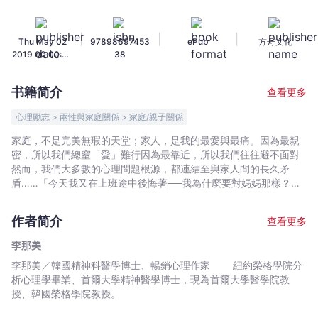
口
和
|
|
|
Thu May 02
97898697453
ePub
方舟文化
自
2019 00:00:00
38
尊：
GMT+0000
最
(Coordinated
书籍简介
查看更多
Universal
愛
Time)
的
心理勵志 > 兩性與家庭關係 > 家庭/親子關係
人
家庭，不是完美無瑕的天堂；家人，是我的最愛與最痛。因為最親
傷
密，所以我們總窒「愛」難行因為最靠近，所以我們往往避不面對
得
然而，我們大多數的心理問題根源，都連結至與家人間的長久矛
最
盾……「今天我又在上班途中後悔著──我為什麼要對媽媽那樣？」
「我根本無法把他看做一個男人，僅僅覺得他就是媽的兒子罷
深，
了。」「相較和不會對我露出笑容，也不肯跟我說上一句話的媳
學
作者简介
查看更多
婦，和外人在一起時我更開心。」「不要只顧著不滿，我為何老是
習
和娘家的人走得比較近，而是應該回頭想想，為什麼我會對你和你
李那美
修
的家人緊閉心房。」「當媽對著我大聲吼叫，羞辱,咒罵我時，你有
李那美／韓國精神科醫學博士、暢銷心理作家 紐約榮格學院分
復
試著挺身保護過我一次嗎？你有試著告訴媽，不該這樣對自己的媳
析心理學畢業、首爾大學精神醫學博士，現為首爾大學醫學院教
婦嗎？」「我很多時候都覺得，那個毫無自我主張，只顧迎合岳母
和
授、韓國榮格學院教授。
口味的老婆，看起來就像個笨蛋。」韓國精神科醫學博士,暢銷心理
家
作家──李那美，將家庭間不能說，又亟欲浮出的痛一一點出，藉由