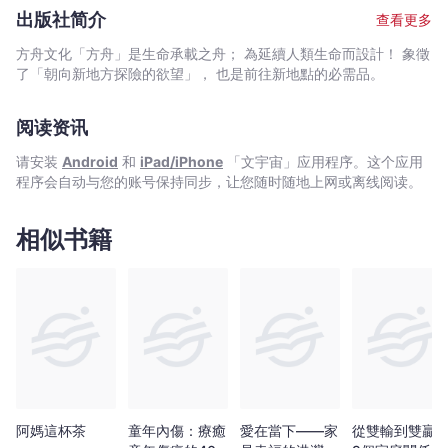
人
兩方的信件，看到這世間最矛盾的糾結。如果假裝自己遍體鱗傷的
出版社简介
查看更多
的
心不曾委屈，那麼尚未結痂的傷，就很可能原封不動地，再轉諸到
關
自己的孩子身上！■因為最愛，所以最痛由於「家人」的身分，我
方舟文化「方舟」是生命承載之舟； 為延續人類生命而設計！ 象徵
們往往忘記了父母,夫妻,子女，抑或兄弟姊妹間，也會存在不同的價
係
了「朝向新地方探險的欲望」， 也是前往新地點的必需品。
值觀與人生觀。那些在內心被認定為「家人」的對象，正是我們想
-
要倚靠的存在；也因為這份「期待」，因為太了解彼此,與彼此人生
李
阅读资讯
有著太多重疊，家人才往往會帶給彼此最深刻,頻繁的痛苦和傷害。
那
■沒痊癒的傷，會被我們豢養甚至傳承根據作者數十年的經驗發
请安装
Android
和
iPad/iPhone
「文宇宙」应用程序。这个应用
美
現，幾乎大多數的個案，刨根究柢下去，都是與家人間的長久矛
程序会自动与您的账号保持同步，让您随时随地上网或离线阅读。
盾。假如自己曾被家人傷害過，能懂得自我抒發,治療傷痛自然最好
-
不過；但實際上大多數的人，卻多原封不動地把自己所承受的，甚
文
至超過自己所承受的傷害加諸到自己的下一代身上。就像這樣，家
相似书籍
宇
庭內的傷害代代相傳，導致解開問題變得難上加難。■真實的家庭
宙
衝突不停上演本書改編自李那美醫生實際諮商的真實個案，相較於
｜
艱澀的醫學用語,分析心理學理論，作者深信「設身處地」更加有助
於理解,治癒自己與對方的傷害；因此本書跳脫單純的醫療建議，藉
Bookniverse
由陳述雙方的心境與想法，讓讀者重新客觀地回頭檢視自己的立
場。以下座位，歡迎對號入座：希望能決定自己人生，覺得金錢並
非一切的兒子vs認為人生不是光說不做，就可以美滿的媽媽即將步
入婚姻，卻被媽媽反對的單親家庭獨子vs全心付出，以一生守護，
深以兒子為傲的母親對妻子以娘家為主的生活感到不滿的丈夫vs無
法對丈夫或夫家坦述情感的妻子因婆婆的言語暴力而難受的妻子vs
阿媽這杯茶
童年內傷：療癒
愛在當下——家
從雙輸到雙贏