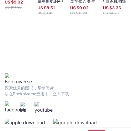
覺得家人間小心翼翼說話才累的先生■用「心」接受既丟不掉也愛
童年傷痕的40
是幸福的港灣
9個家庭關係逆
US $
9.02
不了的家人這不是一本單純宣揚應該要好好愛家人的書，而是希望
個修復練習【國
轉的故事
US $
11.28
US $
8.51
US $
9.02
US $
3.36
所有人都能學會接受──因為傷害,被傷害最深，而無法全心全意去
際心理學專家‧
US $
9.45
US $
11.28
US $
4.20
愛；反映自我與自尊而無法斷然拋棄的家人。與其放任傷口潰爛，
必讀推薦】
不如正視受傷的原因，並試著試著理解,寬恕,擁抱一直以來討厭,怨
恨,恐懼家人的根源。我們必須懂得愛自己的肉體與心靈，才懂得愛
別人與被別人所愛。「透過這本書，我學會了該如何解開我與家人
間僵持的不幸，也幸運地學會了不再猶豫該對同事說出什麼樣的建
言。」「我在這本書中，看到了自己的影子。就算是再簡單不過的
事，只要有一方不願公平看待，就會讓彼此有苦難言……」「回顧那
段記憶，當時的我該做的不是隱藏，而是誠實表達。希望這本書也
能成為大家解開與家人關係癥結的契機。」「作者溫暖的建議與具
建設性的意見，令人從一封封蘊含真心的文章得到共鳴，也因此理
解了對方的心。不知不覺間，放下了些許的埋怨,期待，以及歉
意。」「推薦給迫切地需要專業諮商，卻又覺得費用是個負擔，或
探索优秀的图书，尽情阅读，
是沒有勇氣就醫的人。這本書釋放一些線索促使讀者自我療癒，雖
尽在Bookniverse应用中 - 立即下载！
然不是鉅細靡遺的具體方法，卻絕對有助於設定大方向。」口罩男
｜最暖人夫許書華｜家醫科醫師,婦產身心醫學會理事村子裡的凱莉
哥｜親子部落客黃大米｜暢銷書作家賴芳玉｜律師蘇益賢｜臨床心
理師修復推薦