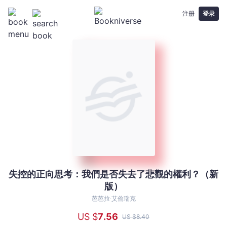
注册
登录
失控的正向思考：我們是否失去了悲觀的權利？（新
失
版）
控
的
芭芭拉‧艾倫瑞克
正
US $
7
.56
US $
8
.40
向