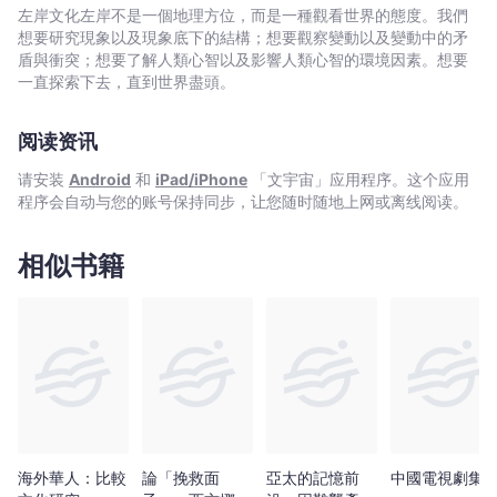
芭
是，若「正向思考」是對的，若情況真的在改善，若世人真的越來
左岸文化左岸不是一個地理方位，而是一種觀看世界的態度。我們
拉‧
越快樂富足，那何必大力宣揚鼓吹，還得費心在腦子裡反覆練習？
想要研究現象以及現象底下的結構；想要觀察變動以及變動中的矛
艾
很顯然地，我們並沒有完全相信情況會自動好轉，學習正向思考只
盾與衝突；想要了解人類心智以及影響人類心智的環境因素。想要
是要強加信念，讓人能面對與正向想法完全矛盾的情況。 本書從作
倫
一直探索下去，直到世界盡頭。
者芭芭拉自己罹患乳癌的經驗談起，上溯美國喀爾文教派傳統，同
瑞
時導覽了美國龐大的激勵產業，百萬種產品殊途同歸，就是否認現
克
阅读资讯
實：你相信吃下去的東西會令你發胖，你才會胖；卡內基訓練要讀
-
者假裝正向，強迫自己吹口哨,哼歌；公司訓練總機,空服員隨時都要
请安装
Android
和
iPad/iPhone
「文宇宙」应用程序。这个应用
文
假裝熱情亢奮來接待顧客，耗盡她們的真實情緒。 另一方面，她帶
程序会自动与您的账号保持同步，让您随时随地上网或离线阅读。
領讀者一窺暢銷勵志書在美國的原生脈絡：知識階級了解全球化的
宇
變遷，譴責政府缺乏金融監管,導致次貸風暴；但大眾被隔絕於學院
宙
研究之外，於是遭到現代的巫術籠罩：《積極思考的力量》,《秘
相似书籍
｜
密》,《不抱怨的世界》,《有錢人想的和你不一樣》,《追求卓越》,
Bookniverse
《誰搬走了我的乳酪？》，還有無數正向心理學書籍。教會,企業,學
術,教育,醫療用正向思考洗腦，合理化企業壓榨，防止群眾覺醒,抗
爭。 「不正向，難道要鼓勵負向思考嗎？」 負向思考和正向思考同
樣會使人產生錯覺，都會使人在觀察時無法擺脫情緒，寧願把錯覺
當成現實。正向思考會讓人「感覺美好」，負向思考則會讓憂鬱的
人「加深痛苦」。重點在於，我們應該想辦法擺脫自己的想法，儘
量不要讓自己的感覺與幻想對事實加油添醋，努力了解社會的真實
境況。 第一步，就是治好正向思考這個大眾妄想症。
海外華人：比較
論「挽救面
亞太的記憶前
中國電視劇集