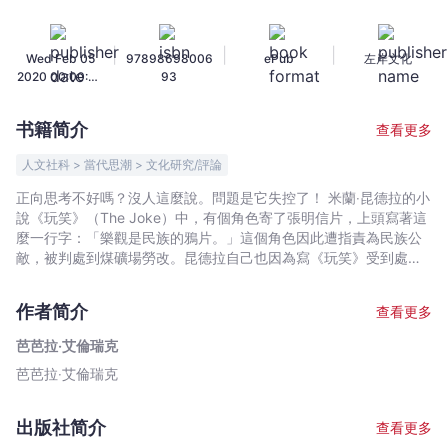
思
考：
|
|
|
Wed Feb 05
97898698006
ePub
左岸文化
我
2020 00:00:00
93
們
GMT+0000
是
(Coordinated
书籍简介
查看更多
Universal
否
Time)
失
人文社科 > 當代思潮 > 文化研究/評論
去
正向思考不好嗎？沒人這麼說。問題是它失控了！ 米蘭‧昆德拉的小
了
說《玩笑》（The Joke）中，有個角色寄了張明信片，上頭寫著這
悲
麼一行字：「樂觀是民族的鴉片。」這個角色因此遭指責為民族公
觀
敵，被判處到煤礦場勞改。昆德拉自己也因為寫《玩笑》受到處
罰，遭共產黨開除黨籍，他的作品不僅不能收藏在圖書館，也不能
的
在書店販售。此外，政府還禁止他到西方旅行。 美國的正向思考宣
權
作者简介
查看更多
揚者若發現自己竟然在一本書裡被人拿來與史達林主義的審查員與
利？
宣傳者相提並論，無疑會驚駭萬分。畢竟，他們可沒有想把不聽正
芭芭拉‧艾倫瑞克
（新
向思考教誨的人拖去勞改營。 一般人通常不會認為共產主義是個令
芭芭拉‧艾倫瑞克
版）
人歡欣的制度，但它卻是用正向思考來控制社會的範例。資本主義
的民主政體則是把這個工作丟給市場，各類勵志書,演講,企業文化將
-
正向思考擁護成新興宗教，熱切的信徒都在自我審查，強迫自己排
芭
出版社简介
查看更多
除負面的念頭。 「正向思考不好嗎？」 正向思考最根本的問題就