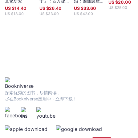
文化研究
子」：西方挪用
沿：困難襲產與
US $
20.00
簡史
後殖民國族主義
US $
25.00
US $
14.40
US $
26.40
US $
33.60
的跨國政治
US $
18.00
US $
33.00
US $
42.00
探索优秀的图书，尽情阅读，
尽在Bookniverse应用中 - 立即下载！