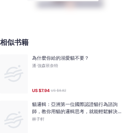
相似书籍
為什麼你給的溺愛貓不要？
潘‧強森班奈特
US $
7.94
US $
8.82
貓邏輯：亞洲第一位國際認證貓行為諮詢
師，教你用貓的邏輯思考，就能輕鬆解決貓
咪行為問題（暢銷新裝版）
林子軒