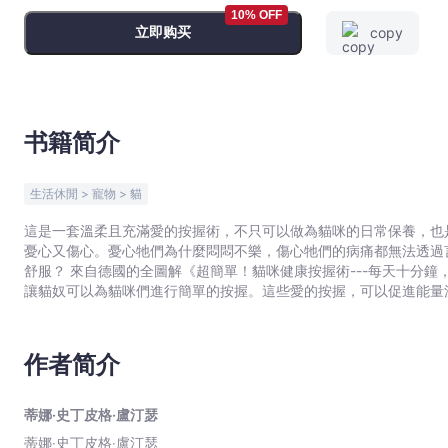
鐘，
10% OFF
立即购买
copy
輕
鬆
按
按
保
书籍简介
平
安
生活休閒 > 寵物 > 貓
-
蒂
這是一套溫柔且充滿愛的按握術，不只可以做為貓咪的日常保養，也是最好的醫療後輔助工
憂心又傷心。憂心牠們為什麼悶悶不樂，傷心牠們的病痛都無法透過
娜‧
舒服？ 來自德國的全圖解《超簡單！貓咪健康按握術---每天十分鐘，輕鬆按按保平安》，除了有詳細的說明外，更有清晰圖示，
史
讓貓奴可以為貓咪們進行簡單的按握。這些愛的按握，可以促進能量
丁
《超簡單！貓咪健康按握術---每天十分鐘，輕鬆按按保平安》，將
皮
的調和，到脾,胃,膀胱,頭部,呼吸道,心臟,消化器官,泌尿系統,生殖器官
格‧
病,行為與精神狀況,受傷與緊急狀況等，都能夠施做。 另外，受到驚嚇的貓咪,從收容所抱回來被遺棄的悲傷貓咪,憂鬱的貓咪，也
作者简介
都可以透過能量疏通，重新感受愛。 每天十分鐘，按
盧
汀
蒂娜‧史丁皮格‧盧汀瑟
瑟
蒂娜‧史丁皮格‧盧汀瑟
-