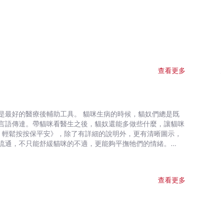
查看更多
具。 貓咪生病的時候，貓奴們總是既
言語傳達。帶貓咪看醫生之後，貓奴還能多做些什麼，讓貓咪
流通，不只能舒緩貓咪的不適，更能夠平撫牠們的情緒。
貓咪全身分為二十六個能量點，透過簡單的按握，從一般能量
,皮膚,毛髮,大腦,神經系統,運動系統,免疫系統,腫瘤,水腫,傳染
查看更多
按貓，愛愛貓，讓貓咪永保安康。