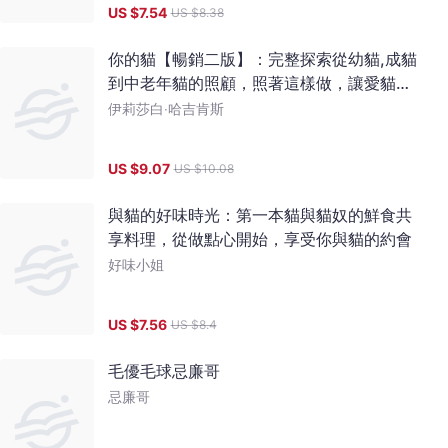
US $
7.54
US $
8.38
你的貓【暢銷二版】：完整探索從幼貓,成貓
到中老年貓的照顧，照著這樣做，讓愛貓活
得健康,幸福,長壽！每一位貓奴及獸醫的必備
伊莉莎白‧哈吉肯斯
經典指南！
US $
9.07
US $
10.08
與貓的好味時光：第一本貓與貓奴的鮮食共
享料理，從做點心開始，享受你與貓的約會
好味小姐
US $
7.56
US $
8.4
毛優毛球忌廉哥
忌廉哥