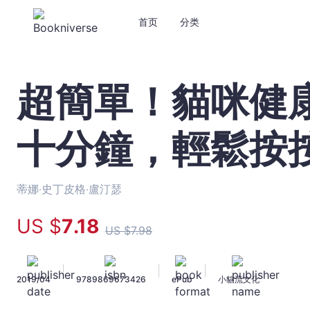
首页
分类
超簡單！貓咪健
超
簡
單！
十分鐘，輕鬆按
貓
咪
健
康
蒂娜‧史丁皮格‧盧汀瑟
按
握
US $
7
.18
US $
7
.98
術：
每
天
|
|
|
2019/04
9789869673426
ePub
小貓流文化
十
分