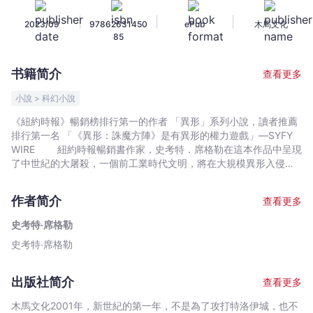
陣
|
|
|
2023/09
97862631450
ePub
木馬文化
-
85
史
考
书籍简介
查看更多
特‧
席
小說 > 科幻小說
格
《紐約時報》暢銷榜排行第一的作者 「異形」系列小說，讀者推薦
勒
排行第一名 「《異形：誅魔方陣》是有異形的權力遊戲」—SYFY
-
WIRE 紐約時報暢銷書作家，史考特．席格勒在這本作品中呈現
文
了中世紀的大屠殺，一個前工業時代文明，將在大規模異形入侵，
瀕臨人類全數滅絕的命運。 埃忒癸娜島是個孤立的世界，擁有
宇
中世紀衛城、多樣文明社會和征服，直到惡魔無聲無息地竄起以及
宙
作者简介
查看更多
無情地破壞殺戮。致命生物群體橫行低地，黑色硬殼、殺人利爪、
｜
有刺的尾巴和可怕的牙舌毀滅性地蔓延，殺死了九成人口。 驚
史考特‧席格勒
Bookniverse
恐的倖存者逃到隱蔽的山脈中避難，勉力以微薄的條件求取生存。
史考特‧席格勒
當三位年輕的勇士意外在戰鬥過程中發現新的可能性，人類終於看
見永遠結束這場詛咒的唯一機會。 為了拯救人類，這三人必須
集結全世界通力合作，集結最後一支軍隊，朝向黑煙山……那是萬惡
出版社简介
查看更多
根源，傳說中惡魔之母的巢穴。 這場戰役一旦失敗，人類將全
數滅絕。 本書特色 ・ 讀者也屏息緊張的恐懼氣氛。 ・
木馬文化2001年，新世紀的第一年，不是為了攻打特洛伊城，也不