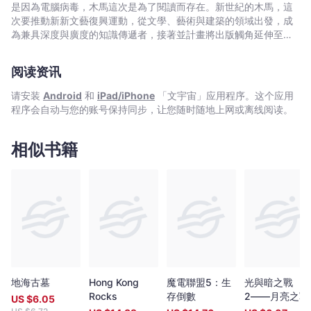
《權力遊戲》般迷人的中世紀文明與浩大戰爭場面。 ・《異
是因為電腦病毒，木馬這次是為了閱讀而存在。新世紀的木馬，這
形》系列特有的外星生物魅力。
次要推動新新文藝復興運動，從文學、藝術與建築的領域出發，成
為兼具深度與廣度的知識傳遞者，接著並計畫將出版觸角延伸至百
科圖鑑、圖文漫畫、偵探推理、類型閱讀
阅读资讯
请安装
Android
和
iPad/iPhone
「文宇宙」应用程序。这个应用
程序会自动与您的账号保持同步，让您随时随地上网或离线阅读。
相似书籍
地海古墓
Hong Kong
魔電聯盟5：生
光與暗之戰
Rocks
存倒數
2――月亮之戰
US $
6.05