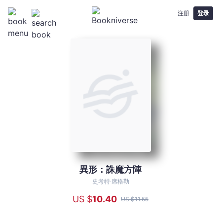
注册
登录
異形：誅魔方陣
異
形：
史考特‧席格勒
誅
US $
10
.40
US $
11
.55
魔
方