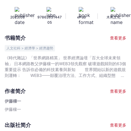
讀：
日
|
|
|
2023/08
97862631447
ePub
木馬文化
本
05
網
路
书籍简介
查看更多
教
父
人文社科 > 經濟學 > 經濟趨勢
教
《時代雜誌》「世界網路精英」 世界經濟論壇「百大全球未來領
你
袖」 日本網路教父伊藤穰一的WEB3領先觀察 破壞遊戲歸則的63個
一
重要提示 告訴你必備的科技素養與新知 世界開始以新的遊戲規
次
則運轉： WEB3——顛覆治理方法、工作方式、組織型態
元宇宙——使人類擺脫身體、身分、時空限制進行溝通 NFT
看
——讓無法以金錢計算、取代的價值可視化 概述新技術顛覆哪
懂
作者简介
查看更多
些既有的觀念： 區塊鏈技術將弱化「學歷至上主義」。跟名校
元
的畢業證書相比，如果能夠明確記錄過去的履歷，並且以無法刪
伊藤穰一
宇
除、修改的區塊鏈來取代履歷表，那麼就能更深入、更正確地傳達
伊藤穰一
宙、
個人的能力與資質。無論是在學校專修哪些科目、參與哪些活動，
進入社會後加入哪些社群、對社會有哪些貢獻、取得了什麼樣的成
區
就……隨著WEB3技術被廣泛運用，將進入可以靠區塊鏈蒐集其所有
塊
出版社简介
查看更多
履歷來衡量個人能力與資質的時代。 介紹新技術的演進過程與