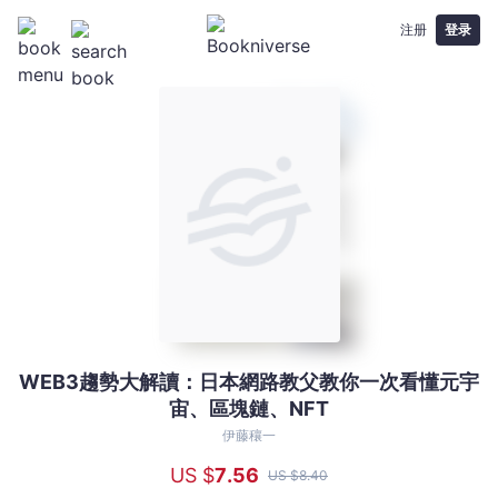
注册
登录
WEB3趨勢大解讀：日本網路教父教你一次看懂元宇
WEB3
宙、區塊鏈、NFT
趨
勢
伊藤穰一
大
US $
7
.56
US $
8
.40
解