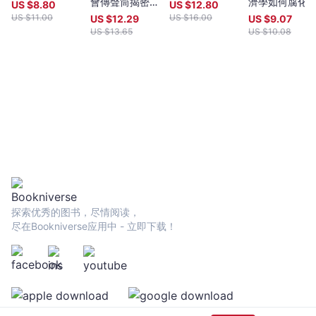
性巨大轉型的時刻，這波變化將影響工作模式、文化、身分認同、
會傳聲筒揭密，
濟學如何腐化
US $
8.80
US $
12.80
教育、民主制度。哪些因素推動這些巨大的變化？又是如何進行
鮑爾新冠救市衝
們，影響我們
US $
11.00
US $
16.00
US $
12.29
US $
9.07
的？本書幫助讀者做好迎接新時代的準備：培養對新科技的知識素
擊的真實故事
決策方式，主
US $
13.65
US $
10.08
養，並了解新科技將為社會帶來哪些改變。
了我們的生活
探索优秀的图书，尽情阅读，
尽在Bookniverse应用中 - 立即下载！