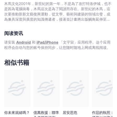
鏈、
特色： 從人們利用網路的方式來看，WEB 1.0時代，連結資訊
木馬文化2001年，新世紀的第一年，不是為了攻打特洛伊城，也不
NFT
發送者與接收者的入口網站為主流，屬於單向的訊息傳遞，WEB
是因為電腦病毒，木馬這次是為了閱讀而存在。新世紀的木馬，這
-
2.0時代則是以用戶為中心的雙向網路空間，任何人都可以書寫自己
次要推動新新文藝復興運動，從文學、藝術與建築的領域出發，成
的意見，分享體驗，社群媒體與社群網路服務大行其道。而入口網
伊
為兼具深度與廣度的知識傳遞者，接著並計畫將出版觸角延伸至百
站與社群媒體都是用框架限制用戶的方式，讓平台掌握了控制權。
科圖鑑、圖文漫畫、偵探推理、類型閱讀
藤
到了WEB3時代，與前兩者最大的差異是去中心化。區塊鏈技術使
穰
阅读资讯
得人們在網路上的活動（交易）透明化，不能刪改，因此用戶不再
一
被平台綁架，平台與用戶之間的關係不再是中央集權式的結構。
请安装
Android
和
iPad/iPhone
「文宇宙」应用程序。这个应用
-
說明加密經濟模式如何創造更多價值： NFT最大的優勢就
程序会自动与您的账号保持同步，让您随时随地上网或离线阅读。
是創作者能夠自主管理、交易自己的作品。記錄在區塊鏈的交易紀
文
錄無法複製、竄改、刪除，因此能證明數位藝術品是世界上獨一無
宇
二的真品。在NFT市場上，當買家購買了某位藝術家的作品，首先
相似书籍
宙
藝術家能從中直接獲取收入，不再被收取仲介費、展場場地費。其
｜
次，由於區塊鏈保留「此作品的原創者為此人」的所有權紀錄，因
Bookniverse
此每次轉賣NFT時，該藝術家也能從中獲取利潤。 在NFT市場
上購買同一種產品的人可以成立社群，同一個社群的人可以開發商
品並將其NFT化，這兩種方式都可以讓人們在加密經濟中產生連
結，藉由參與社群來提升彼此的價值，甚至提升該社群的影響力，
進而投入其他文化、社會、商業活動。 為什麼要讀這本書？
本書文字淺顯，並透過圖表整理、分析比較，讓讀者對WEB3
更有清晰的概念。作者沒有提太多技術面的細節，他更重視這些技
術如何顛覆、改變既有的觀念。我們正在見證新科技即將掀起歷史
你未來就緒嗎？
億萬救援：聯準
居安思危
作惡的執照：