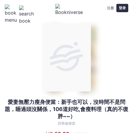
注册
登录
愛妻無壓力瘦身便當：新手也可以，沒時間不是問
愛
題，睡過頭沒關係，106道好吃,會瘦料理（真的不復
妻
胖~~）
無
壓
貝蒂做便當
力