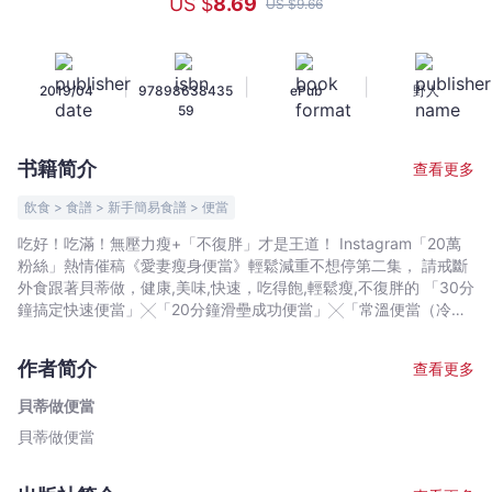
US $
8
.69
US $
9
.66
瘦
身
便
|
|
|
2019/04
97898638435
ePub
野人
當：
59
新
手
书籍简介
查看更多
也
可
飲食 > 食譜 > 新手簡易食譜 > 便當
以，
吃好！吃滿！無壓力瘦+「不復胖」才是王道！ Instagram「20萬
沒
粉絲」熱情催稿《愛妻瘦身便當》輕鬆減重不想停第二集， 請戒斷
時
外食跟著貝蒂做，健康,美味,快速，吃得飽,輕鬆瘦,不復胖的 「30分
間
鐘搞定快速便當」╳「20分鐘滑壘成功便當」╳「常溫便當（冷便
當）」╳「媽媽牌豐盛便當」 粉絲,讀者們的心聲—— 「我在減肥
不
中，好想自己做便當，但真的抽不出時間，怎麼辦？」 「我是料理
是
作者简介
查看更多
新手，但也想試著自己做便當，但不知道從何著手，怎麼辦？」
問
「我在外面租房子，也好想為自己做便當，有更簡便的料理方式
貝蒂做便當
題，
嗎？」 貝蒂有問必答，分享無敵貼心料理心法： 【新手篇】
貝蒂做便當
睡
●「料理順手小技巧╳必備廚房小工具」 ●「食材快速切好,切得漂
亮小絕招」 ●「調味計量單位說給你聽，大匙,小匙&hellip;不再是
過
外星話」 【達人加持篇】 ●「速成料理省時妙方1.2.3」一鍋同步完