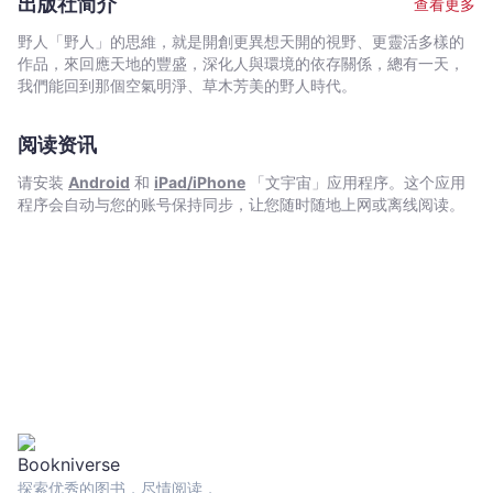
頭
出版社简介
查看更多
成2～3道料理，超省時！ ●「便當種類」當天現做便當vs.預先做
沒
好便當，工序更快速祕訣。 ●「便當保存與加熱方式」常溫便當
野人「野人」的思維，就是開創更異想天開的視野、更靈活多樣的
關
（冷食）vs.翻熱便當（熱食），食用注意要點。 ●「便當盒材質及
作品，來回應天地的豐盛，深化人與環境的依存關係，總有一天，
係，
特性一定要知道」秒懂使用方法不誤用。 熱情粉絲瘋狂敲碗《愛妻
我們能回到那個空氣明淨、草木芳美的野人時代。
瘦身便當》續集，《愛妻無壓力瘦身便當》跟著吃一定瘦全新提
106
案，新作裡，貝蒂貼心設計「30分鐘搞定快速便當」,「20分鐘滑
道
阅读资讯
壘成功便當」,「常溫便當（冷便當）」,「媽媽牌豐盛便當」，每一
好
道都讓人躍躍欲試想要跟著做，而且書裡還特別針對新手,時間不足,
请安装
Android
和
iPad/iPhone
「文宇宙」应用程序。这个应用
吃,
租屋者分享了方便又快速的各種料理絕招，讓大家都能在無壓力中
程序会自动与您的账号保持同步，让您随时随地上网或离线阅读。
會
「開心煮,輕鬆瘦」！ 減重中的人最不希望遇到的一件事就是瘦下來
又「胖~~回~~去~~！」，很多人一定都有過好不容易瘦了個幾公
瘦
斤，卻在一個週休,連假,年假放縱吃喝後，不只全部還回來又再加了
料
一些「紅利＠＠」，這種慘痛的經驗吧？但如果為了減重，持續
理
「節食」或吃著「哀淒便當」,「哀淒料理」，那人生就真的太難
（真
了！瘦下來不簡單，但能維持住不復胖更不容易！ 但跟著貝蒂做瘦
的
身便當，以上難題都會得到完美的解決，貝蒂的料理道道吸睛，色
香又味美，讓你能吃得飽,吃得營養,吃得開心還能瘦，重點是瘦下來
不
的你「不～會～復～胖！」。唯有充分滿足身心口欲的飲食計劃，
復
規律的運動習慣，減重的大工程才能走得久走得遠，大家一起「煮
胖
起來,吃起來,瘦下來！」。
~~）
-
探索优秀的图书，尽情阅读，