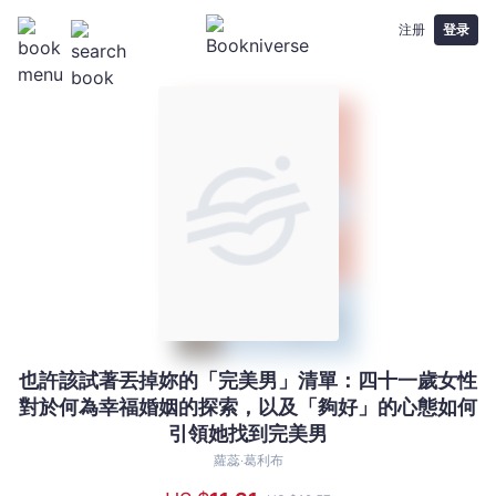
注册
登录
也許該試著丟掉妳的「完美男」清單：四十一歲女性
也
對於何為幸福婚姻的探索，以及「夠好」的心態如何
許
引領她找到完美男
該
試
蘿蕊‧葛利布
著