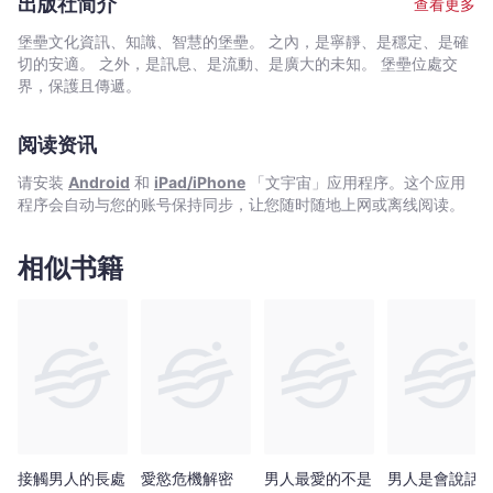
為
出版社简介
查看更多
人承認她多麼孤獨、多麼強烈想要成為傳統家庭的一份子，已經變
幸
成丟臉的事情。」 這本者挑戰當代社會各種混淆人的資訊，揭
堡壘文化資訊、知識、智慧的堡壘。 之內，是寧靜、是穩定、是確
福
示過去我們所尋找的那些伴侶特質，可能反而會導致與永恆幸福距
切的安適。 之外，是訊息、是流動、是廣大的未知。 堡壘位處交
婚
離更遠。在書中作者與行為經濟學、歷史、社會學、心理學等專家
界，保護且傳遞。
對話，並融合從媒人機構到離婚研究者們的内在觀點。這本充滿希
姻
望的書，指引女性提升在長期關係中，真正重要事物的標準，放下
的
阅读资讯
那些阻礙她們尋求連結的燃愛模式。 「當我決定生孩子時，並
探
不是為了排解寂寞，而是希望在沒有生理時鐘的壓力下找到命定之
请安装
Android
和
iPad/iPhone
「文宇宙」应用程序。这个应用
索，
人，我真心以為（極其天真）我可以把事情倒過來做：先有孩子，
程序会自动与您的账号保持同步，让您随时随地上网或离线阅读。
以
再找靈魂伴侶。」 為了避免自己迫於生理時鐘而「將就」步入
婚姻的作者蘿蕊．葛利布，求助醫學方式成為了單身母親。度過艱
及
辛的育兒階段，當四十一歲的她「準備好」再次投入婚戀市場，卻
相似书籍
「夠
發現自己的「籌碼」已不若當年，難道她再也找不到「真命天
好」
子」，注定孤獨一生？為什麼現代女性似乎更難找到理想的伴侶，
的
「女性主義」教我們不僅要獨立自主、更要「樂於」獨立自主，這
心
意謂著想要婚姻就只是想要「依賴」或成為「附屬」嗎？ 她還
察覺了一個常見的困境：如何在追求一段幸福婚姻的渴望與一長串
態
複雜的「必須擁有」和「不能容忍」擇偶清單間找到平衡，清單上
如
的標準往往讓許多機會被錯誤地排除在外。 蘿蕊．葛利布開始
何
思索：是什麼能使愛情關係長久維持下去？我們在約會時是否尋找
引
這些品質？我們是否對那些並不重要的瑣事要求太高，卻對那些常
領
常被忽略的重要事情要求不夠？ 為了尋找答案，葛利布展開了
接觸男人的長處
愛慾危機解密
男人最愛的不是
男人是會說話