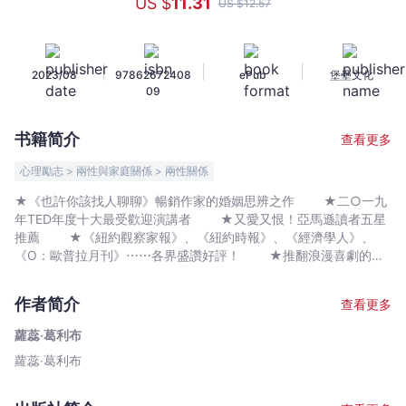
US $
11
.31
US $
12
.57
丟
掉
妳
|
|
|
2023/08
97862672408
ePub
堡壘文化
的
09
「完
美
书籍简介
查看更多
男」
清
心理勵志 > 兩性與家庭關係 > 兩性關係
單：
★《也許你該找人聊聊》暢銷作家的婚姻思辨之作 ★二○一九
四
年TED年度十大最受歡迎演講者 ★又愛又恨！亞馬遜讀者五星
十
推薦 ★《紐約觀察家報》、《紐約時報》、《經濟學人》、
一
《O：歐普拉月刊》⋯⋯各界盛讚好評！ ★推翻浪漫喜劇的有
害幻想，苗頭直指《慾望城市》 ✥✥✥ 《也許你該找人聊
歲
聊》暢銷書作家 對幸福婚姻的極限思辨 ✥✥✥ 自我認
女
作者简介
查看更多
同不是要妳阻礙自我，「女孩力量」讓我們變成了只關心自己的不
性
理想伴侶 手上那張越列越長的「完美男」清單，就是妳婚姻路
蘿蕊‧葛利布
對
上的最佳絆腳石。 永遠等不來「完美男」Ｍr. right， 但妳
蘿蕊‧葛利布
於
知道妳想要怎樣的「夠好男」Mr. Good Enough嗎？ ➳誠實而
尖銳，點出當代女性的擇偶困難♥ ➳打破既有的浪漫思維，挑
何
戰社會主流感情觀♥ 「不知為何，在珍．奧斯汀之後，一個女