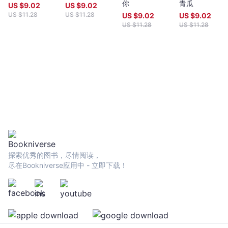
自己的「幸福婚姻思辨之旅」，從社會學家、神經生物學家、婚姻
她
你
青瓜
US $
9.02
US $
9.02
研究者和行為經濟學家那裡獲得智慧和驚人的見解，同時也聆聽了
US $
11.28
US $
11.28
找
US $
9.02
US $
9.02
各個世代的單身和已婚男女的故事。 ▍關係連結陷阱 ⨉
US $
11.28
US $
11.28
到
▍專家說法 ⊗網路交友的客觀性錯覺誤導了人與人連結時
完
的重要核心＿行為經濟學家 ⊗人們以為自己想要的其實和實際
美
選擇無關＿新婚社會心理學家 ⊗現代女性教育讓我們習慣期待
一開始就滿分的「扣分交往關係」＿心理學家 ⊗吸引你的特
男
質，往往就是你自己的特質＿心理學家兼資深科學家 ⊗極大化
-
者和滿足化者傾向決定了你的戀愛劇本＿社會科學家 ⊗關係中
蘿
的「退貨猶豫期」讓我們更容易關注伴侶的缺點＿社會科學家
蕊‧
⊗通常看似「化學反應」的感覺可能來自童年時期的情感包袱＿曾
葛
任社工的紐約媒婆 ⊗女性喜歡什麼樣的男人取決於她們在月經
週期的哪個階段＿擇偶與性行為研究員 ⊗愛是經濟學，你的價
利
值取決於你的選擇＿兩性關係作家 也許妳該試試丟掉清單，重
布
新審視擇偶標準 你將學到： ▹如何評估你的「需要」跟
-
探索优秀的图书，尽情阅读，
「想要」 ▹對於網路個人檔案所做的錯誤假設 ▹首次約會後
文
尽在Bookniverse应用中 - 立即下载！
是否應該進行第二次約會的最佳評估方式 ▹為何你應該尋找七
宇
分的「化學反應」、九分的「適合度」 本書特色 如同女性最親
近的摯友，提出大膽而貼心的忠告 ◌作者以自身真實故事為
宙
引，如同女性讀者的閨蜜，一同面對不堪與迷霧，正視婚戀市場的
｜
難題 ◌徵詢多方領域專業意見，從兩性專家、心理學家、經濟
Bookniverse
學家，以及婚介專家與數十位適婚男女