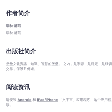
斯特現象」帶入實驗室， 一本大膽假設、小心求證的狂想報告書。 ╭ ╮╭ ╮╭ ╮╭ ╮╭ ╮╭ ╮ 生物 免疫 社會 文化 品牌 未來
記
演化 基因 學 史 行銷 科技 ╰ ╯╰ ╯╰ ╯╰ ╯╰ ╯╰ ╯ ◌ 健康的免疫系統，好聞的體味 ◌ 氣味成了區分窮人與富人的標誌 ◌ 植
憶
作者简介
入虚構的記憶，可能有助於控制食慾 ◌ 古埃及與羅馬、中世紀歐洲香水
與
口氣能檢測出癌症？ 「閱讀本書，你不僅能對自己驚人的嗅覺擁有更多感激及認識， 還能瞭解如何透過各種方式利用嗅覺改善及
情
豐富生活。」 ──瑞秋．赫茲博士＠2019TEDxNatick 🅥嗅覺和我們的生活品質與健康狀況息息相關 🅥五感中只有嗅覺能與情緒
瑞秋‧赫茲
緒
及記憶的大腦連結 🅥57歲以上若嗅覺退化後在五年內死亡率高於其他人４倍 ｛ 避孕藥讓妳的基因選錯人嗎
瑞秋‧赫茲
體味與性吸引力之間的聯結，除有生物學上的重要性外，同時具有社會意涵，
的
的女性會偏愛基因與自己相似的男性的氣味，也就是生物學上較不合適的男性。 ▪不孕症診所的病歷資料顯
嗅
性複合體基因越類似的夫婦，受孕的困難度就越大。 ｛ Netflix影集《First Love初戀》喚醒初戀的味道？｝ ▪氣味所喚起
覺
的記憶常又稱作「普魯斯特式回憶」（Proustian memories），或
出版社简介
心
譽為追尋往事的「最佳線索」 ▪氣味記憶具有強烈的情緒本質，這些記憶總是出其不
理
水？｝ ▪後疫情時代仍難免COVID-19帶來的後遺症 ▪少
堡壘文化資訊、知識、智慧的堡壘。 之內，是寧靜、是穩定、是確切
覺，在醫學上稱為嗅覺缺失症（anosmia，簡稱為嗅盲）。 ▪
學
交界，保護且傳遞。
｛ 芳香療法的療癒魔力？｝ ▪吸入「好聞」氣味的人表示較
-
診所候診患者暴露於薰衣草或柳橙氣味心情明顯改善，焦慮也減輕
瑞
狀態。 本書特色 一本關於氣味、情緒與記憶的感官之旅 ◌COVID-19帶來的副作用「味覺或嗅覺喪失」 ◌全方位嗅覺
秋‧
實驗與故事總覽：生物學與免疫學、社會學與文化史、品牌行銷到
阅读资讯
赫
領域的視角
茲
请安装
Android
和
iPad/iPhone
「文宇宙」应用程序。这个应用程
-
读。
文