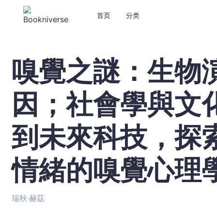
首页
分类
嗅覺之謎：生物
嗅
覺
之
因；社會學與文
謎：
生
物
到未來科技，探
演
化
與
情緒的嗅覺心理
免
疫
基
瑞秋‧赫茲
因；
社