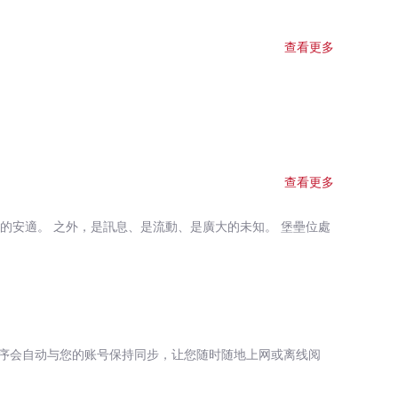
查看更多
簡史 ◌ 你偏好的香水跟你的免疫基因有關 ◌ 對手機呼吸一
？｝ ▪基因、
而現代生活卻可能將這一切搞砸。 ▪服用避孕藥
示，主要組織相容
是「普魯斯特現象」（Proust phenomenon）。 ▪氣味被
查看更多
意地來到 ｛ 確診後喝咖啡就像在喝
了嗅覺，吃薯條就像啃食油膩濃鹹的硬紙板一樣。 ▪失去嗅
的安適。 之外，是訊息、是流動、是廣大的未知。 堡壘位處
嗅覺功能障礙發生率驚人的高，且是最常見的老化跡象之一。
能忍受疼痛 ▪維也納醫學大學的約翰．萊納已證實，牙醫
許多。 ▪香氣的正向療效並不侷限於情緒，還能夠影響生理
未來科技 ◌作者從心理學、認知神經科學到商業顧問多元跨
序会自动与您的账号保持同步，让您随时随地上网或离线阅