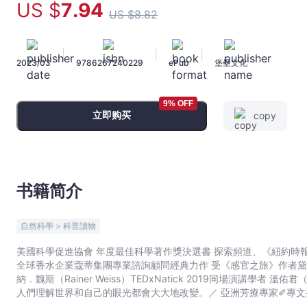
US $
7
.94
會
US $
8
.82
學
與
|
|
|
文
2023/03
9786267240229
ePub
堡壘文化
化
史；
9% OFF
品
立即购买
copy
牌
行
銷
到
书籍简介
未
來
科
自然科學 > 科普讀物
技，
美國科學促進協會 年度最佳科學著作獎決選書 探索頻道、《紐約時報》、《時代雜誌》專業諮詢嗅覺心理學科學專家 可口可樂、
探
全球香水企業蔻蒂集團專業諮詢顧問經典力作 受《感官之旅》作者黛
索
納．魏斯（Rainer Weiss）TEDxNatick 2019同場演講學者 溫佑君（肯園香氣私塾負責人） 當嗅覺這種感官知覺復甦以後， ＼
氣
人們理解世界和自己的眼光都會大大地改變。／ 亞洲芳療專家✐專文推薦 何欣潔Poky（拾心香氣研究室創辦人） 由科
味、
走讀氣味在生活中不同維度的時空， ＼ 試圖拼湊出這個神祕感官可能的樣貌。／ 香