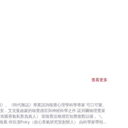
查看更多
安．艾克曼啟蒙的嗅覺感官與神經科學之作 諾貝爾物理獎萊
學家帶領，
氣聞學家✐品味導讀 將氣味喚起記憶的「普魯