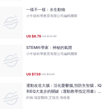
一樣不一樣：水生動物
小牛頓科學教育有限公司編輯團隊
US $
8.79
US $
10.99
STEM科學家：神秘的氣體
小牛頓科學教育有限公司編輯團隊
US $
7.59
US $
9.49
運動改造大腦：活化憂鬱腦,預防失智腦，IQ
和EQ大進步的關鍵（運動教學指定用書）
【活化大腦4.0版】
約翰‧瑞提醫師,艾瑞克‧海格曼