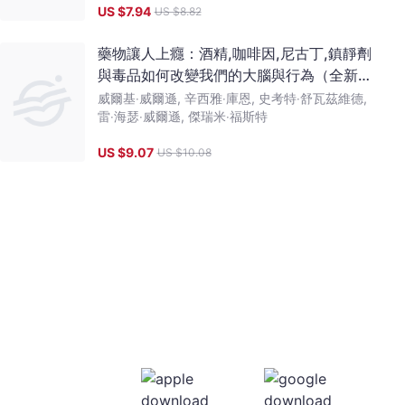
US $
7.94
US $
8.82
藥物讓人上癮：酒精,咖啡因,尼古丁,鎮靜劑
與毒品如何改變我們的大腦與行為（全新增
修版）
威爾基‧威爾遜, 辛西雅‧庫恩, 史考特‧舒瓦茲維德,
雷‧海瑟‧威爾遜, 傑瑞米‧福斯特
US $
9.07
US $
10.08