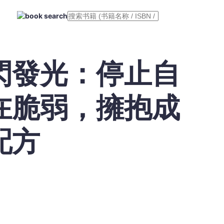
閃發光：停止自
在脆弱，擁抱成
配方