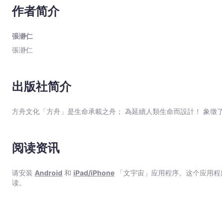
中，這些光鮮亮麗、名利雙收的人，內心深處卻認為自己的成功只是
作者简介
-
作」，「得到認可」後，又開始「擔心表現不好」，像在滾輪中奮力
張
打破冒牌者經驗的迷思，成功不等於吃苦 很多人認為「因為覺
瀞
的折磨和痛苦的訓練，還是有辦法取得成功，甚至可以更享受工作。
張瀞仁
「小看自己而訂定消極目標」、「掩飾、隱瞞，導致團隊付出更多代價來救火」、等。 冒牌者專
仁
張瀞仁
避、焦慮和過勞 ★設定適合的目標：為目標清單瘦身，想想什
-
完未來的不確定或面對失敗的風險，就一步步地做。 ★聚焦在
文
建立負負得正的「冒牌者聯盟」：從鄰居、朋友、諮商師、成長團
宇
句型」：多用互動式問句展現討論積極度，如「你說得對，而且…
出版社简介
宙
管，若能適度示弱、自曝缺點，更易獲得下屬同理支持。 冒牌者經驗就像潮水一樣，有時風平浪靜、有時波濤洶湧。想從冒
牌者經驗中畢業，像在森林中摸索著前進，會不斷經歷停滯期和偶爾
｜
方舟文化「方舟」是生命承載之舟； 為延續人類生命而設計！ 象徵
成同理心和包容，變成堅強的引導與支持力量。最後你會發現：其實你很好！ 本書特色 1.台灣第一本以職場
Bookniverse
探討冒牌者經驗的專書。 2.兩個小檢測，幫助釐清「你的冒牌者
3.為冒牌者量身規劃的職場行動指南，以真實有感的案例完整介
法和行動策略，協助與冒牌者經驗和平共處。
阅读资讯
请安装
Android
和
iPad/iPhone
「文宇宙」应用程序。这个应用程
读。