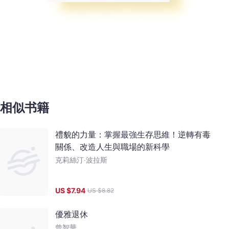
相似书籍
禮貌的力量：掌握最強生存思維！逆轉有毒
關係、改造人生與職場的新科學
克莉絲汀‧波拉斯
US $
7.94
US $
8.82
優雅退休
曾智華