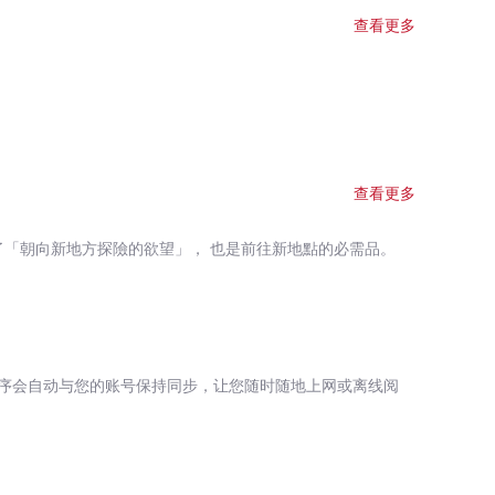
僥倖、配不上這一切。因為「擔心表現不好」，所以「努力工
查看更多
往前奔馳的倉鼠，精疲力竭之後發現自己其實還在原地。
得自己不夠好，我才會成功」，事實上，即使沒有精神上
而且，冒牌者經驗反而會對工作和團隊造成負面影響，像是
屬的職場行動策略，不再逃
麼「對你最重要」。 ★專注在過程，先不要管結果：思考
自己的優點：先將優勢最大化，再思考如何改善缺點。 ★
體中，找尋願意傾聽和支持你的盟友。 ★善用「會議萬用
…」「讓我們退一步來看」。 ★適時「展現脆弱」：身為主
查看更多
復發。然而，這段過程會變成獨特的優勢，恐懼和脆弱會轉換
了「朝向新地方探險的欲望」， 也是前往新地點的必需品。
工作者角度深刻
等級」、「你是哪一種類型的冒牌者」，找出有效因應之道。
紹冒牌者症候群的成因、表現、對職場的負面影響，務實的心
序会自动与您的账号保持同步，让您随时随地上网或离线阅