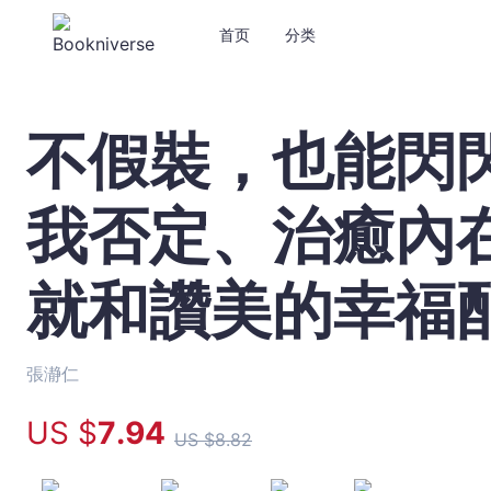
首页
分类
不假裝，也能閃
不
假
裝，
我否定、治癒內
也
能
閃
就和讚美的幸福
閃
發
光：
停
張瀞仁
止
US $
7
.94
自
US $
8
.82
我
否