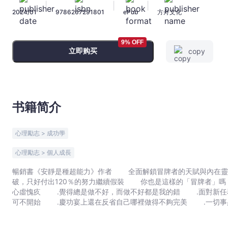
|
|
|
定、
2024/01
9786267291801
ePub
方舟文化
治
癒
內
9% OFF
立即购买
copy
在
脆
弱，
擁
抱
书籍简介
成
就
心理勵志 > 成功學
和
讚
心理勵志 > 個人成長
美
暢銷書《安靜是種超能力》作者 全面解鎖冒牌者的天賦與內在靈魂 自信只能維持20秒，相信運氣會用完 為了
的
破，只好付出120％的努力繼續假裝 你也是這樣的「冒牌者」嗎？ ․認為自己的成功只是「運氣好」 ․被讚美時會
幸
心虛愧疚 ․覺得總是做不好，而做不好都是我的錯 ․面對新任
福
可不開始 ․慶功宴上還在反省自己哪裡做得不夠完美 ․一切
․為了避免成為焦點，寧可放棄發言權，甚至故意不要太成功 別懷疑，人生勝利組也常貶低自己 愛因斯坦、前美國總統夫
配
人蜜雪兒•歐巴馬，好萊塢巨星梅莉史翠普、湯姆‧漢克斯、女神卡卡
方