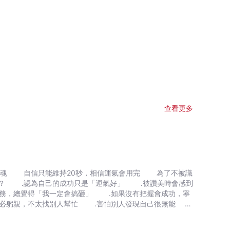
查看更多
不被識
感到
務，總覺得「我一定會搞砸」 ․如果沒有把握會成功，寧
事必躬親，不太找別人幫忙 ․害怕別人發現自己很無能
、艾瑪‧華森等人，都曾公開表示自己有冒牌者經驗。在世人眼