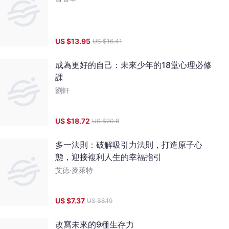
US $
13.95
US $
16.41
成為更好的自己：未來少年的18堂心理必修
課
劉軒
US $
18.72
US $
20.8
多一法則：破解吸引力法則，打造原子心
態，迎接複利人生的幸福指引
艾德‧麥萊特
US $
7.37
US $
8.19
改寫未來的9種生存力