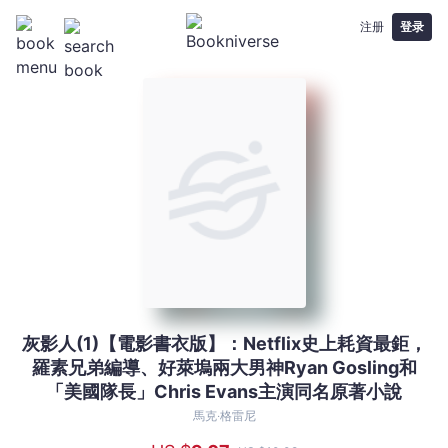
注册
登录
灰影人(1)【電影書衣版】：Netflix史上耗資最鉅，
灰
羅素兄弟編導、好萊塢兩大男神Ryan Gosling和
影
「美國隊長」Chris Evans主演同名原著小說
人
(1)
馬克‧格雷尼
【電