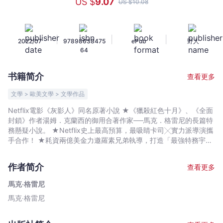
US $
9
.07
US $
10
.08
影
書
衣
|
|
|
2022/07
97898638475
ePub
野人
版】：
64
Netflix
史
书籍简介
查看更多
上
耗
文學 > 歐美文學 > 文學作品
資
Netflix電影《灰影人》同名原著小說 ★《獵殺紅色十月》、《全面
最
封鎖》作者湯姆．克蘭西的御用合著作家──馬克．格雷尼的長篇特
鉅，
務懸疑小說。 ★Netflix史上最高預算，最吸睛卡司╳實力派導演攜
羅
手合作！ ★耗資兩億美金力邀羅素兄弟執導，打造「最強特務宇
宙」。 ★金球獎影帝Ryan Gosling飾演「灰影人」寇特．詹特利
素
「美國隊長」Chris Evans出演「壞壞惹人愛反派」洛伊．漢森。 全
兄
作者简介
查看更多
球知名驚悚小說家李查德盛情推薦： 「堅定、毫不退縮──這正是驚
弟
悚故事所具備的元素。」 那些躲在暗處的人稱他為「灰影
馬克‧格雷尼
編
人」。 但對「灰影人」來說，殺戮與生存之間，卻沒有灰色地
馬克‧格雷尼
導、
帶。 他究竟是為了別人而殺人？還是為了活下去而殺人？
灰影人要證明，兩者之間早已沒有區別。 寇特．詹特利曾是中
好
情局最精銳的頂級特務，他沒有親人、朋友，只有關於他的流言在