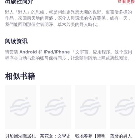
萊
出版社简介
查看更多
特務界不斷流傳。寡言、低調、來去無蹤的他，只要出手總是彈無
塢
虛發，精準完成所有任務。在「業界」裡，他就是傳說中的「灰影
野人「野人」的思維，就是開創更異想天開的視野、更靈活多樣的
兩
人」。 「這世上總有該被除掉的壞人。」──這是他唯一的信
作品，來回應天地的豐盛，深化人與環境的依存關係，總有一天，
大
條，他每一次殺人的原因。 然而，黑暗注定如影隨形。 在
我們能回到那個空氣明淨、草木芳美的野人時代。
一次暗殺任務後，他被非洲獨裁者盯上。他在中情局的前同事洛伊
男
動用所有火力，甚至派出上百人監視整個歐洲大陸，只為取得「灰
神
阅读资讯
影人」的項上人頭。作為要脅，洛伊還擄走詹特利的管理人一家五
Ryan
口。 為了解救因他而被綁架的無辜夫婦和八歲雙胞胎女孩，他
请安装
Android
和
iPad/iPhone
「文宇宙」应用程序。这个应用
Gosling
必須在短短四天內橫跨整個歐洲，從覆滿白雪的瑞士高山到充滿觀
程序会自动与您的账号保持同步，让您随时随地上网或离线阅读。
和
光客與「街頭藝術家」的花都巴黎，獨自對付來自十二國的五十多
位超頂尖殺手。 在血汗、背叛、金錢交織的慾望漩渦中，灰影
「美
人能否堅守他的信條，成功完成救援？ 智力、勇氣、子彈、火
相似书籍
國
藥與近身肉搏， 只有其中一方死亡，才是一切的終結。
隊
長」
Chris
Evans
主
演
同
名
貝加爾湖隱居札
茶花女：文學史
戰地春夢【海明
蒸發的男人