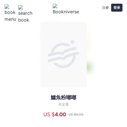
注册
登录
鱷魚粉嘟嘟
鱷
魚
肖定麗
粉
US $
4
.00
US $
5
.00
嘟
嘟