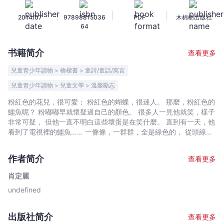
-
|
|
|
2014/07
97898815036
PDF
木棉樹出版社
肖
64
定
麗
书籍简介
查看更多
-
文
兒童青少年讀物 > 橋樑書 > 童詩/童話/寓言
宇
兒童青少年讀物 > 兒童文學 > 溫馨勵志
宙
粉紅色的花兒，很可愛； 粉紅色的蝴蝶，很迷人。 那麼，粉紅色的
｜
鱷魚呢？ 粉嘟嘟早就懷疑過自己的顏色。 很多人一見他就笑，樣子
Bookniverse
非常可疑， 但他一直不明白這些壞蛋是在笑什麼。 直到有一天，他
看到了電視裡的鱷魚…… 一條條，一群群，全是綠色的， 從頭綠到
腳趾頭！
作者简介
查看更多
肖定麗
undefined
出版社简介
查看更多