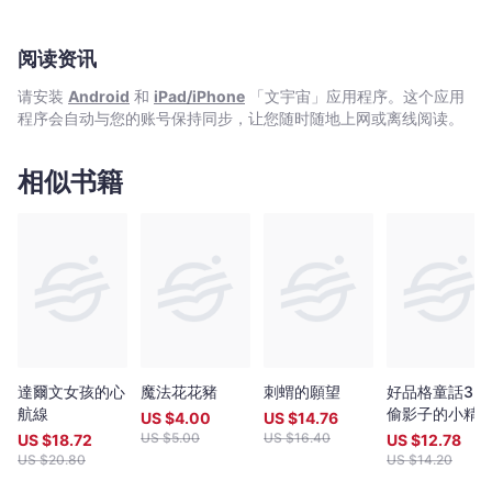
阅读资讯
请安装
Android
和
iPad/iPhone
「文宇宙」应用程序。这个应用
程序会自动与您的账号保持同步，让您随时随地上网或离线阅读。
相似书籍
達爾文女孩的心
魔法花花豬
刺蝟的願望
好品格童話3：
航線
偷影子的小精
US $
4.00
US $
14.76
US $
5.00
US $
16.40
US $
18.72
US $
12.78
US $
20.80
US $
14.20