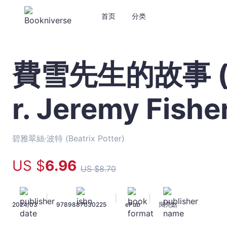
首页
分类
費雪先生的故事 (Th
費
雪
先
r. Jeremy Fishe
生
的
故
事
碧雅翠絲·波特 (Beatrix Potter)
(The
Tale
US $
6
.96
US $
8
.70
of
Mr.
Jeremy
|
|
|
2024/03
9789887030225
ePub
閱亮點
Fisher)
-