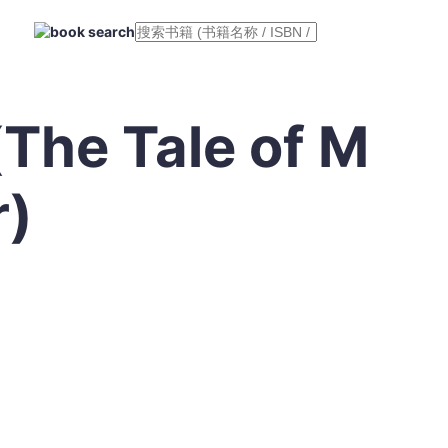
e Tale of M
r)