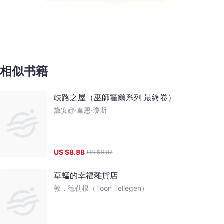
相似书籍
歧路之屋（巫師霍爾系列 最終卷）
黛安娜‧韋恩‧瓊斯
US $
8.88
US $
9.87
草蜢的幸福雜貨店
敦．德勒根（Toon Tellegen）