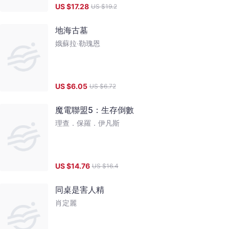
US $
17.28
US $
19.2
地海古墓
娥蘇拉‧勒瑰恩
US $
6.05
US $
6.72
魔電聯盟5：生存倒數
理查．保羅．伊凡斯
US $
14.76
US $
16.4
同桌是害人精
肖定麗