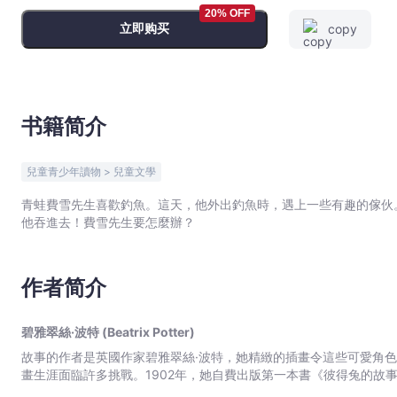
碧
20% OFF
立即购买
copy
雅
翠
絲
·
波
书籍简介
特
(Beatrix
兒童青少年讀物 > 兒童文學
Potter)
-
青蛙費雪先生喜歡釣魚。這天，他外出釣魚時，遇上一些有趣的傢伙
他吞進去！費雪先生要怎麼辦？
文
宇
宙
作者简介
｜
Bookniverse
碧雅翠絲·波特 (Beatrix Potter)
故事的作者是英國作家碧雅翠絲·波特，她精緻的插畫令這些可愛角色
畫生涯面臨許多挑戰。1902年，她自費出版第一本書《彼得兔的故