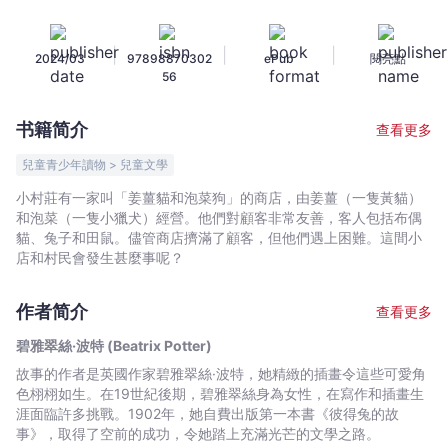
菜
狗
|
|
|
2024/03
97898870302
ePub
閱亮點
的
56
故
事
书籍简介
查看更多
(The
Tale
兒童青少年讀物 > 兒童文學
of
小村莊有一家叫「姜薑貓和泡菜狗」的商店，由姜薑（一隻黃貓）
Ginger
和泡菜（一隻小獵犬）經營。他們對顧客非常友善，客人包括布偶
&
貓、兔子和田鼠。儘管商店擠滿了顧客，但他們遇上困難。這間小
Pickles)
店和村民會發生甚麼事呢？
-
碧
作者简介
查看更多
雅
碧雅翠絲·波特 (Beatrix Potter)
翠
故事的作者是英國作家碧雅翠絲·波特，她精緻的插畫令這些可愛角
絲
色栩栩如生。在19世紀後期，碧雅翠絲身為女性，在寫作和插畫生
·
涯面臨許多挑戰。1902年，她自費出版第一本書《彼得兔的故
波
事》，取得了空前的成功，令她踏上充滿光芒的文學之路。