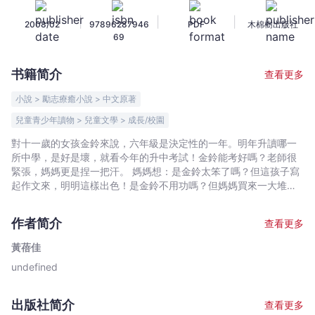
子
|
|
|
2008/02
97896287946
PDF
木棉樹出版社
-
69
黃
蓓
书籍简介
查看更多
佳
-
小說 > 勵志療癒小說 > 中文原著
文
兒童青少年讀物 > 兒童文學 > 成長/校園
宇
對十一歲的女孩金鈴來說，六年級是決定性的一年。明年升讀哪一
宙
所中學，是好是壞，就看今年的升中考試！金鈴能考好嗎？老師很
｜
緊張，媽媽更是捏一把汗。 媽媽想：是金鈴太笨了嗎？但這孩子寫
Bookniverse
起作文來，明明這樣出色！是金鈴不用功嗎？但媽媽買來一大堆補
充習題，金鈴也一點不比別人做得少。 金鈴不願意老師和媽媽失
望，一心想要做好孩子。但好孩子的內涵，到底是什麼呢？難道就
作者简介
查看更多
是一張張卷子上的一百分嗎？ ★第四屆全國優秀兒童文學獎 ★第五
屆宋慶齡兒童文學提名獎
黃蓓佳
undefined
出版社简介
查看更多