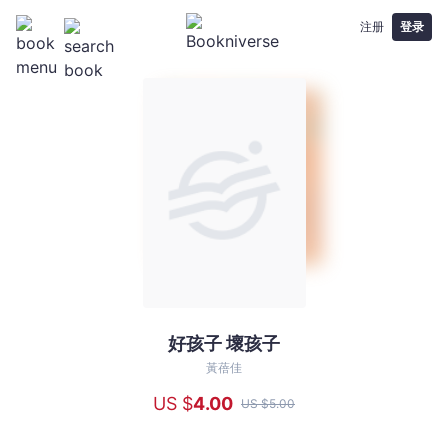
注册
登录
好孩子 壞孩子
好
孩
黃蓓佳
子
US $
4
.00
US $
5
.00
壞
孩