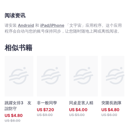
阅读资讯
请安装
Android
和
iPad/iPhone
「文宇宙」应用程序。这个应用
程序会自动与您的账号保持同步，让您随时随地上网或离线阅读。
相似书籍
跳躍女排3 友
非一般同學
同桌是害人精
突圍長跑隊
誼防守
US $
7.20
US $
4.00
US $
4.80
US $
9.00
US $
5.00
US $
6.00
US $
4.80
US $
6.00