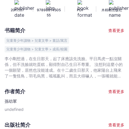
機
|
|
|
2017/07
97898814505
PDF
木棉樹出版社
器
55
鳥
-
书籍简介
查看更多
孫
幼
兒童青少年讀物 > 兒童文學 > 童話/寓言
軍
兒童青少年讀物 > 兒童文學 > 成長/校園
-
李小剛想過，在生日那天，起了床應該先洗臉。平日馬虎一點沒關
文
係，但不洗臉就吃蛋糕，顯得對自己生日不尊重。 沒想到這麼小的
宇
一個願望，居然也沒能達成。在十二歲生日那天，他家陽台上飛來
宙
了一隻怪鳥，羽毛烏黑，呱呱亂叫，而且大得嚇人，一張嘴就能把
｜
他吃掉！那時候李小剛還不知道，這是一隻來自外星球的機器鳥，
Bookniverse
是他收到過最美好的一份生日禮物……
作者简介
查看更多
孫幼軍
undefined
出版社简介
查看更多