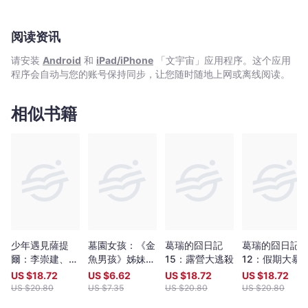
阅读资讯
请安装
Android
和
iPad/iPhone
「文宇宙」应用程序。这个应用
程序会自动与您的账号保持同步，让您随时随地上网或离线阅读。
相似书籍
少年遇見薩提
墓園女孩：《金
葛瑞的囧日記
葛瑞的囧日記
爾：李崇建、甘
魚男孩》姊妹作
15：露營大逃殺
12：假期大暴
耀明教你如何內
【暢銷得獎青少
US $
18.72
US $
6.62
US $
18.72
US $
18.72
心強大，突破成
年小說家Lisa
US $
20.80
US $
7.35
US $
20.80
US $
20.80
長困境
Thompson最新