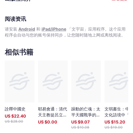
Bookniverse
阅读资讯
请安装
Android
和
iPad/iPhone
「文宇宙」应用程序。这个应用
程序会自动与您的账号保持同步，让您随时随地上网或离线阅读。
相似书籍
詮釋中國史
耶易會通：清代
躁動的亡魂：太
文弱書生：中
天主教徒呂立本
平天國戰爭的暴
文化語境中「
US $
22.40
《易經本旨》研
力,失序與死亡
子」的權力與
US $
28.00
US $
0.00
US $
9.07
US $
15.20
究與編注?
性氣概
US $
10.08
US $
19.00