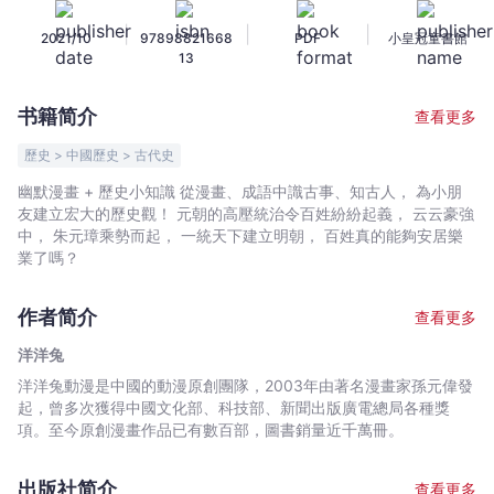
下
|
|
|
2021/10
97898821668
PDF
小皇冠童書館
五
13
千
年
书籍简介
查看更多
(17)
大
歷史 > 中國歷史 > 古代史
明
幽默漫畫 + 歷史小知識 從漫畫、成語中識古事、知古人， 為小朋
皇
友建立宏大的歷史觀！ 元朝的高壓統治令百姓紛紛起義， 云云豪強
朝
中， 朱元璋乘勢而起， 一統天下建立明朝， 百姓真的能夠安居樂
-
業了嗎？
洋
洋
作者简介
查看更多
兔
洋洋兔
-
洋洋兔動漫是中國的動漫原創團隊，2003年由著名漫畫家孫元偉發
文
起，曾多次獲得中國文化部、科技部、新聞出版廣電總局各種獎
宇
項。至今原創漫畫作品已有數百部，圖書銷量近千萬冊。
宙
｜
出版社简介
查看更多