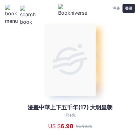
注册
登录
漫畫中華上下五千年(17) 大明皇朝
漫
畫
洋洋兔
中
US $
6
.98
US $
8
.72
華
上