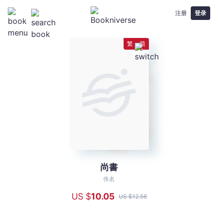
注册
登录
繁
简
尚書
尚
書
佚名
-
US $
10
.05
US $
12
.56
佚
名