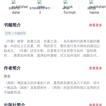
-
|
|
|
2024/10
978988707411
ePub
閱亮點
文
3
宇
宙
书籍简介
查看更多
｜
Bookniverse
哲學 > 中國哲學
《尚書》被譽「政書之祖，史書之源」，為先秦時代政事文獻的彙
編，內容以上古及夏、商、周的君王、重臣進行宣示佈告的講話記
錄為主。《尚書》語言生動，且看看古代名君聖主如何「協和萬
邦」，農業如何發展，盤庚如何遷都，武王如何伐紂，細聽古代的
王侯將相如何說對話。
作者简介
查看更多
佚名
《易經》傳說遠古的伏羲創八卦、夏禹將其擴充為六十四卦。現今
一般認為《易經》是集體創作，《周易》的是西周時期占筮用的文
字編纂而成。
出版社简介
查看更多