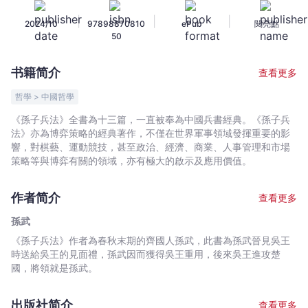
孫
|
|
|
2024/10
97898870810
ePub
閱亮點
武
50
-
文
书籍简介
查看更多
宇
宙
哲學 > 中國哲學
｜
《孫子兵法》全書為十三篇，一直被奉為中國兵書經典。《孫子兵
Bookniverse
法》亦為博弈策略的經典著作，不僅在世界軍事領域發揮重要的影
響，對棋藝、運動競技，甚至政治、經濟、商業、人事管理和市場
策略等與博弈有關的領域，亦有極大的啟示及應用價值。
作者简介
查看更多
孫武
《孫子兵法》作者為春秋末期的齊國人孫武，此書為孫武晉見吳王
時送給吳王的見面禮，孫武因而獲得吳王重用，後來吳王進攻楚
國，將領就是孫武。
出版社简介
查看更多