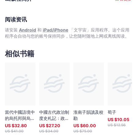
阅读资讯
请安装
Android
和
iPad/iPhone
「文宇宙」应用程序。这个应用
程序会自动与您的账号保持同步，让您随时随地上网或离线阅读。
相似书籍
當代中國語境中
中國古代政治制
淮南子韻讀及校
荀子
的烏托邦與烏托
度史札記：政體
勘
US $
10.05
邦主義：文本、
類型．政治文
US $
12.56
US $
32.80
US $
27.20
US $
60.00
思想、空間
化．技術原理
US $
41.00
US $
34.00
US $
75.00