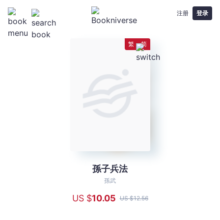
注册
登录
繁
简
孫子兵法
孫
子
孫武
兵
US $
10
.05
US $
12
.56
法
-