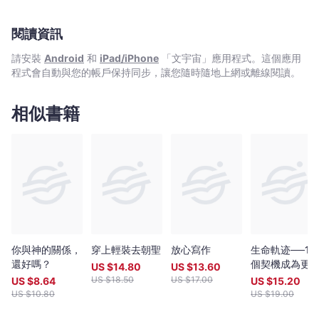
章
John
閱讀資訊
Lau
-
請安裝
Android
和
iPad/iPhone
「文宇宙」應用程式。這個應用
文
程式會自動與您的帳戶保持同步，讓您隨時隨地上網或離線閱讀。
宇
宙
相似書籍
｜
Bookniverse
你與神的關係，
穿上輕裝去朝聖
放心寫作
生命軌迹──15
還好嗎？
個契機成為更
US $
14.80
US $
13.60
的自己
US $
18.50
US $
17.00
US $
8.64
US $
15.20
US $
10.80
US $
19.00