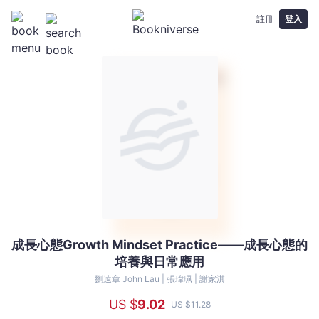
註冊
登入
成長心態Growth Mindset Practice——成長心態的
成
培養與日常應用
長
心
劉遠章 John Lau |
張瑋珮 |
謝家淇
態
US $
9
.02
US $
11
.28
Growth