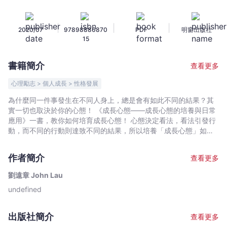
Mindset
Practice
|
|
|
2020/07
97898886870
PDF
明窗出版社
——
15
成
長
書籍簡介
查看更多
心
態
心理勵志 > 個人成長 > 性格發展
的
為什麼同一件事發生在不同人身上，總是會有如此不同的結果？其
培
實一切也取決於你的心態！ 《成長心態——成長心態的培養與日常
養
應用》一書，教你如何培育成長心態！ 心態決定看法，看法引發行
與
動，而不同的行動則達致不同的結果，所以培養「成長心態」如此
重要。 秉持這種心態的人，視失敗為學習的經驗，相信進步沒有盡
日
頭，只要透過努力，定能令能力得以提昇。他們敢於接受挑戰，而
常
作者簡介
查看更多
且屢敗屢戰，聰明不是他們的信念，把潛能透過努力，轉化成能
應
力，這就是成長心態。 漫漫人生路，傷痛,失望,苦澀,憤怒,失敗等不
劉遠章 John Lau
用
如意事總會突如其來，有人不懂招架，弄至身心都傷痕累累。面對
undefined
-
可怕的事來襲，我們能做的最好準備，就是掌握自己的心態。
劉
遠
出版社簡介
查看更多