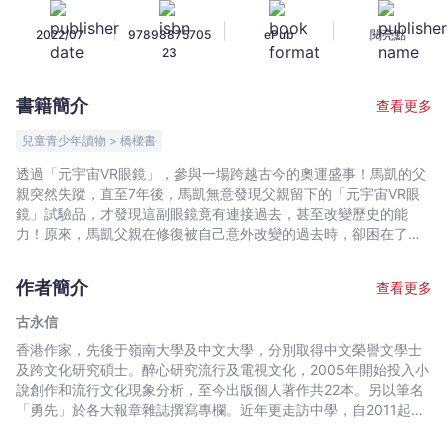
險：
|
|
|
2022/07
97898875705
ePub
閱亮點
亂
23
入
古
書籍簡介
查看更多
代
奧
兒童青少年讀物 > 橋樑書
運
透過「元宇宙VR眼鏡」，參與一場跨越古今的奧運盛事！馬凱的父
會
親突然失蹤，直至7年後，馬凱無意發現父親留下的「元宇宙VR眼
-
鏡」試驗品，才發現這副眼鏡竟有連接過去，甚至改變歷史的能
古
力！原來，馬凱父親在修復被自己意外改變的過去時，卻困在了西
元前540年的古希臘。為了拯救父親，馬凱便借助「元宇宙VR眼
永
鏡」回到過去，希望與父親一同尋找解救之法，卻捲入兩大城邦
信
作者簡介
查看更多
——雅典與斯巴達——的拚命較勁之中，為了制止一場不應存在的
-
戰爭，馬凱毅然踏上奧運會賽場，與古代選手們一決高下！
古永信
文
香港作家，先後于嶺南大學及中文大學，分別取得中文榮譽文學士
宇
及跨文化研究碩士。醉心研究流行及電視文化，2005年開始投入小
宙
說創作和流行文化現象分析，至今出版個人著作共22本。另以筆名
｜
「勇先」於各大報章雜誌撰寫專欄。近年更走訪中學，自2011起成
Bookniverse
為「親炙作家講座」的講員之一，與學生分享所思所感，一同發掘