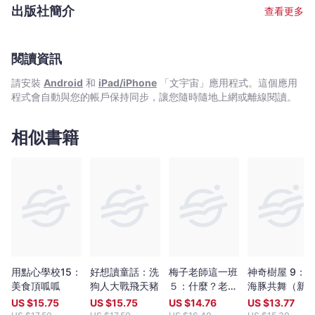
文字創作和拆解流行文化的樂趣
出版社簡介
查看更多
閱讀資訊
請安裝
Android
和
iPad/iPhone
「文宇宙」應用程式。這個應用
程式會自動與您的帳戶保持同步，讓您隨時隨地上網或離線閱讀。
相似書籍
用點心學校15：
好想讀童話：洗
梅子老師這一班
神奇樹屋 9：
美食頂呱呱
狗人大戰飛天豬
５：什麼？老師
海豚共舞（新
不教了！
版）
US $
15.75
US $
15.75
US $
14.76
US $
13.77