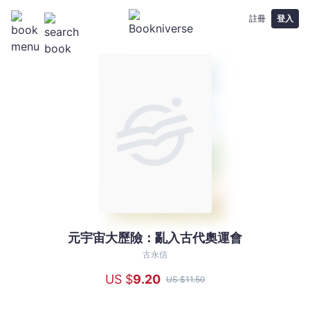
註冊
登入
元宇宙大歷險：亂入古代奧運會
元
宇
古永信
宙
US $
9
.20
US $
11
.50
大
歷