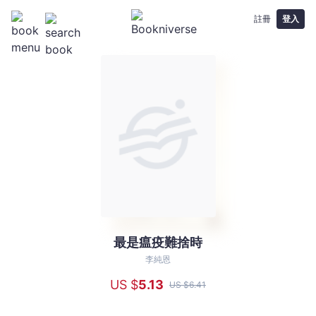
註冊
登入
最是瘟疫難捨時
最
是
李純恩
瘟
US $
5
.13
US $
6
.41
疫
難