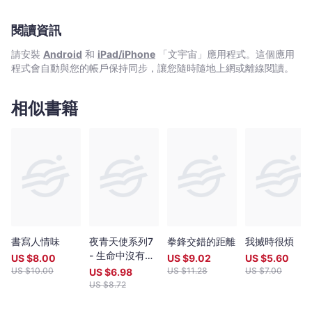
閱讀資訊
請安裝
Android
和
iPad/iPhone
「文宇宙」應用程式。這個應用
程式會自動與您的帳戶保持同步，讓您隨時隨地上網或離線閱讀。
相似書籍
書寫人情味
夜青天使系列7
拳鋒交錯的距離
我搣時很煩
- 生命中沒有如
US $
8.00
US $
9.02
US $
5.60
果
US $
10.00
US $
11.28
US $
7.00
US $
6.98
US $
8.72