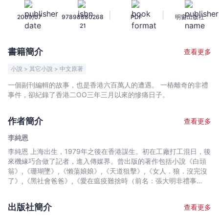
捨
|
|
|
2009/07
97898880268
PDF
明窗出版社
時
21
-
李
書籍簡介
查看更多
純
恩
小說 > 其它小說 > 中文原著
-
一個副刊編輯的故事，也是香港六百萬人的遭遇。 一樁離奇的非禮
文
事件，卻紀錄了香港二OO三年三月以來的慘痛日子。
宇
宙
作者簡介
查看更多
｜
Bookniverse
李純恩
李純恩 上海出生，1979年之後在香港謀生。初在工廠打工混日，後
來機緣巧合做了記者，進入傳媒界。曾出版的著作包括小說《白頭
翁》,《珊瑚墜》,《懶蕩娘娘》,《天道狙擊》,《女人．狼．沒完沒
了》,《黑社會爸爸》,《愛在瘟疫難捨時（前名：張大明非禮事
件）》；散文集《一般性騷擾》,《吃他萬般情》,《逍遙無疆界》,
《純閒話》,《純情話》,《我家大債主》,《好好過日子》,《好好吃
出版社簡介
查看更多
一頓》；攝影遊記《天下遊》,《日本遊》,《澳紐天地遊》等。