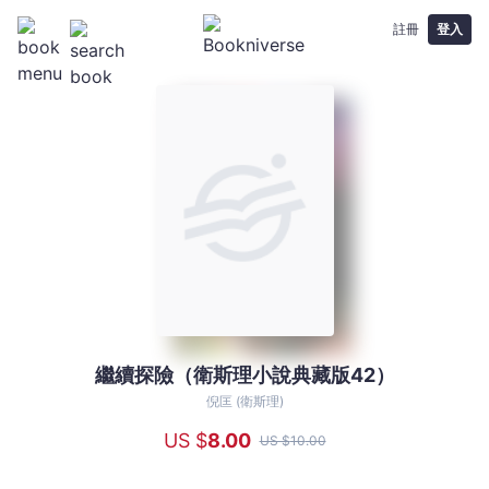
註冊
登入
繼續探險（衛斯理小說典藏版42）
繼
續
倪匡 (衛斯理)
探
US $
8
.00
US $
10
.00
險
（衛