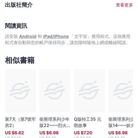
｜
2005年重臨香港，颳起一陣倪匡旋風，風采依然。 文字整理﹕耿
出版社簡介
查看更多
啟文 從害怕寫作變成天天寫作，從一名編劇變成了小說作者。在接
Bookniverse
近二十年的創作道路上，不斷尋找適合自己發揮的舞台。寫過電影,
電視,動畫,漫畫劇本，當過動漫公司創作總監。後來發現最愛還是寫
小說，因為筆下一字一句都能原汁原味送到讀者面前，格外親切。
閱讀資訊
擅長寫幽默有趣的故事，其作品《特務喜羊羊》,《童話夢工場》小
請安裝
Android
和
iPad/iPhone
「文宇宙」應用程式。這個應用
說系列廣受小讀者歡迎，長踞暢銷書榜。 繪畫﹕余遠鍠 從事多年漫
程式會自動與您的帳戶保持同步，讓您隨時隨地上網或離線閱讀。
畫工作。著名作品有﹕《數碼暴龍》（改編自日本著名動畫,行銷全
球數十個國家）,《妖怪總動員》（入選2005年第二屆書叢榜十本
好書之一）,《動夢成真》（中學電影動畫藝術教材——香港生產力
相似書籍
促進局製作）,《大偵探福爾摩斯》（全港最受歡迎圖畫故事系列，
連續多次打入各大暢銷書排行榜）。
第7天（第7號牢
衛斯理系列少年
Q版特工35 元
衛斯理系列少
房2）
版22——烈火
朗故事
版14——妖火
女（上）
（上）
US $
6.62
US $
6.98
US $
7.20
US $
6.98