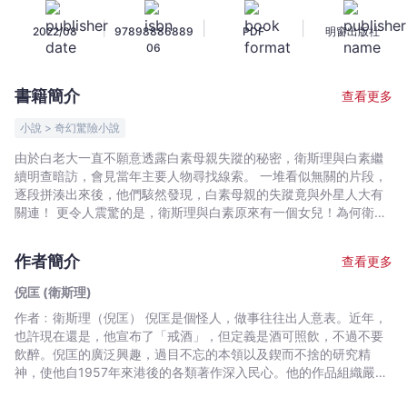
斯
|
|
|
2022/08
97898886889
PDF
明窗出版社
理
06
小
說
書籍簡介
查看更多
典
藏
小說 > 奇幻驚險小說
版
由於白老大一直不願意透露白素母親失蹤的秘密，衛斯理與白素繼
42）
續明查暗訪，會見當年主要人物尋找線索。 一堆看似無關的片段，
-
逐段拼湊出來後，他們駭然發現，白素母親的失蹤竟與外星人大有
倪
關連！ 更令人震驚的是，衛斯理與白素原來有一個女兒！為何衛斯
理從未提及過女兒的事？她與白素的母親可有關係？ 絕不能預知前
匡
路如何，正是人生的寫照，所以每一個人的一生，也就是一個探險
(衛
作者簡介
查看更多
歷程，每人都是探險家，每天都有新的遭遇，沒有人可以例外。
斯
倪匡 (衛斯理)
理)
作者﹕衛斯理（倪匡） 倪匡是個怪人，做事往往出人意表。近年，
-
也許現在還是，他宣布了「戒酒」，但定義是酒可照飲，不過不要
文
飲醉。倪匡的廣泛興趣，過目不忘的本領以及鍥而不捨的研究精
宇
神，使他自1957年來港後的各類著作深入民心。他的作品組織嚴謹
宙
又帶啟發性，常使人有意想不到的收穫。倪匡早年已移居美國，