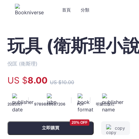
首頁
分類
玩具 (衛斯理小說
玩
具
(衛
斯
倪匡 (衛斯理)
理
小
US $
8
.00
US $
10
.00
說
典
藏
|
|
|
2020/07
9789888687206
PDF
明窗出版社
版
06)
-
20% OFF
倪
立即購買
copy
匡