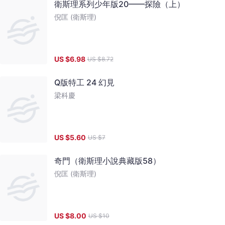
衛斯理系列少年版20——探險（上）
倪匡 (衛斯理)
US $
6.98
US $
8.72
Q版特工 24 幻見
梁科慶
US $
5.60
US $
7
奇門（衛斯理小說典藏版58）
倪匡 (衛斯理)
US $
8.00
US $
10