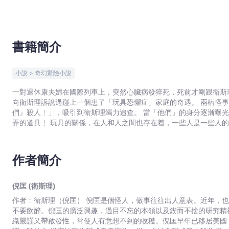
(衛
斯
理)
-
書籍簡介
文
宇
小說 > 奇幻驚險小說
宙
一對退休康夫婦在國際列車上，突然心臟病發猝死，死前才剛跟衛斯
｜
向衛斯理訴說過踫上一個患了「玩具恐懼症」家庭的奇遇。 兩樁怪
Bookniverse
們』殺人﹗」，吸引到衛斯理竭力追查。 當「他們」的身分逐漸曝
弄的道具﹗ 玩具的關係，在人和人之間也存在着，一些人是一些人的玩具，怎麼也擺脫不了被玩的命運——倒不是富豪玩弄美女
那麼簡單，有很多不同形式的表現，而且，在絕大多數情形下，作為
作者簡介
倪匡 (衛斯理)
作者﹕衛斯理（倪匡） 倪匡是個怪人，做事往往出人意表。近年，也許現在還是，他宣布了「戒酒」，但定義是酒可照飲，不過
不要飲醉。倪匡的廣泛興趣，過目不忘的本領以及鍥而不捨的研究精神
織嚴謹又帶啟發性，常使人有意想不到的收穫。倪匡早年已移居美國，20