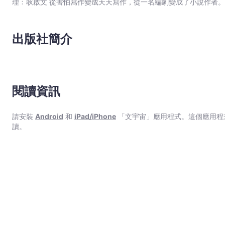
理﹕耿啟文 從害怕寫作變成天天寫作，從一名編劇變成了小說作者。在接近二十年的創作道路上，不斷尋找適合自己發揮的舞
台。寫過電影,電視,動畫,漫畫劇本，當過動漫公司創作總監。後來
面前，格外親切。擅長寫幽默有趣的故事，其作品《特務喜羊羊》,《
畫﹕余遠鍠 從事多年漫畫工作。著名作品有﹕《數碼暴龍》（改編自日本著名動畫,行銷全球數十個國家）,《妖怪總動員》（入選
出版社簡介
2005年第二屆書叢榜十本好書之一）,《動夢成真》（中學電影動
（全港最受歡迎圖畫故事系列，連續多次打入各大暢銷書排行榜）。
閱讀資訊
請安裝
Android
和
iPad/iPhone
「文宇宙」應用程式。這個應用程
讀。