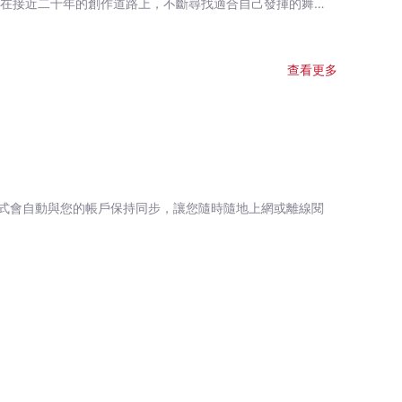
發現最愛還是寫小說，因為筆下一字一句都能原汁原味送到讀者
童話夢工場》小說系列廣受小讀者歡迎，長踞暢銷書榜。 繪
查看更多
畫藝術教材——香港生產力促進局製作）,《大偵探福爾摩斯》
式會自動與您的帳戶保持同步，讓您隨時隨地上網或離線閱