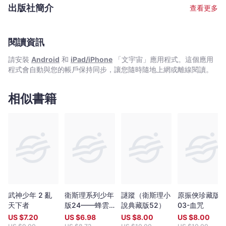
Bookniverse
2005年重臨香港，颳起一陣倪匡旋風，風采依然。 文字整理﹕耿
出版社簡介
查看更多
啟文 從害怕寫作變成天天寫作，從一名編劇變成了小說作者。在接
近二十年的創作道路上，不斷尋找適合自己發揮的舞台。寫過電影,
電視,動畫,漫畫劇本，當過動漫公司創作總監。後來發現最愛還是寫
小說，因為筆下一字一句都能原汁原味送到讀者面前，格外親切。
閱讀資訊
擅長寫幽默有趣的故事，其作品《特務喜羊羊》,《童話夢工場》小
請安裝
Android
和
iPad/iPhone
「文宇宙」應用程式。這個應用
說系列廣受小讀者歡迎，長踞暢銷書榜。 繪畫﹕余遠鍠 從事多年漫
程式會自動與您的帳戶保持同步，讓您隨時隨地上網或離線閱讀。
畫工作。著名作品有﹕《數碼暴龍》（改編自日本著名動畫,行銷全
球數十個國家）,《妖怪總動員》（入選2005年第二屆書叢榜十本
好書之一）,《動夢成真》（中學電影動畫藝術教材——香港生產力
相似書籍
促進局製作）,《大偵探福爾摩斯》（全港最受歡迎圖畫故事系列，
連續多次打入各大暢銷書排行榜）。
武神少年 2 亂
衛斯理系列少年
謎蹤（衛斯理小
原振俠珍藏版
天下者
版24——蜂雲
說典藏版52）
03-血咒
（上）
US $
7.20
US $
6.98
US $
8.00
US $
8.00