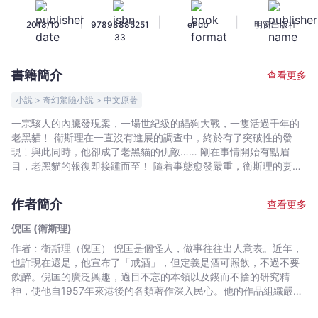
少
|
|
|
2018/10
97898885251
ePub
明窗出版社
年
33
版
——
書籍簡介
查看更多
老
貓
小說 > 奇幻驚險小說 > 中文原著
（下）
一宗駭人的內臟發現案，一場世紀級的貓狗大戰，一隻活過千年的
-
老黑貓﹗ 衛斯理在一直沒有進展的調查中，終於有了突破性的發
倪
現﹗與此同時，他卻成了老黑貓的仇敵…… 剛在事情開始有點眉
匡
目，老黑貓的報復即接踵而至﹗ 隨着事態愈發嚴重，衛斯理的妻子
白素也加入調查，二人誓要搞清楚神秘的老黑貓和滿懷心事的老翁
(衛
究竟有什麼來頭，又正在密謀着什麼大事﹗
斯
作者簡介
查看更多
理)
倪匡 (衛斯理)
-
作者﹕衛斯理（倪匡） 倪匡是個怪人，做事往往出人意表。近年，
文
也許現在還是，他宣布了「戒酒」，但定義是酒可照飲，不過不要
宇
飲醉。倪匡的廣泛興趣，過目不忘的本領以及鍥而不捨的研究精
宙
神，使他自1957年來港後的各類著作深入民心。他的作品組織嚴謹
｜
又帶啟發性，常使人有意想不到的收穫。倪匡早年已移居美國，