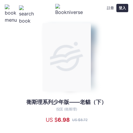
註冊
登入
衛斯理系列少年版——老貓（下）
衛
斯
倪匡 (衛斯理)
理
US $
6
.98
US $
8
.72
系
列