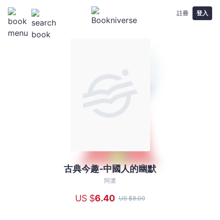
註冊
登入
古典今趣-中國人的幽默
古
典
阿濃
今
US $
6
.40
US $
8
.00
趣-
中