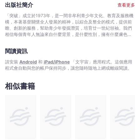
師》,《阿濃陪你讀唐詩》及《且聽下回分解──阿濃談中國古典小
出版社簡介
查看更多
說》等。
「突破」成立於1973年，是一間非牟利青少年文化、教育及服務機
構，本著基督關懷全人發展的精神，以綜合及整全的模式，提供前
瞻、創新的服務，幫助青少年發掘潛質，培育廿一世紀領袖。我們
相信每個青年人無論來自什麼背景，是什麼性別，擁有什麼膚色，
都擁有領袖的素質；重要的是有同路人有肯定他們，給他們鼓勵，
幫助他們將潛能及創意發揮出來。
閱讀資訊
請安裝
Android
和
iPad/iPhone
「文宇宙」應用程式。這個應用
程式會自動與您的帳戶保持同步，讓您隨時隨地上網或離線閱讀。
相似書籍