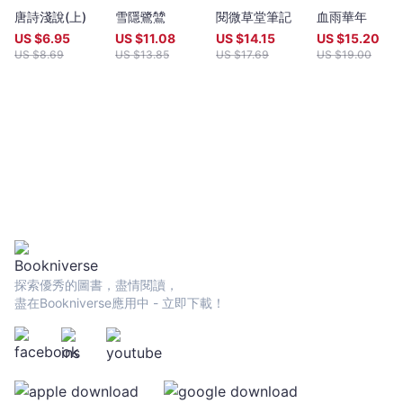
唐詩淺說(上)
雪隱鷺鷥
閱微草堂筆記
血雨華年
US $
6.95
US $
11.08
US $
14.15
US $
15.20
US $
8.69
US $
13.85
US $
17.69
US $
19.00
探索優秀的圖書，盡情閱讀，
盡在Bookniverse應用中 - 立即下載！