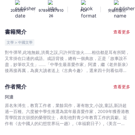
國
|
|
|
2003/07
97896287910
PDF
突破出版社
人
26
的
幽
書籍簡介
查看更多
默
-
文學 > 中國文學
阿
對牛彈琴,此地無銀,洪喬之誤,只許州官放火……相信都是耳有所聞，
濃
又常掛在口邊的成語。成語背後，總有一個典故，正是「故事說不
-
盡，妙筆吹又生」……「中學生最喜愛作家」阿濃，繼《老井新泉》
文
後再接再厲，為廣大讀者送上《古典今趣》，選來四十則看似尋常
的典故，化簡約為想像，擷取幽默元素，把故事重新演繹，希望能
宇
為憂鬱的城市帶來怡悅和歡笑。
宙
作者簡介
查看更多
｜
阿濃
Bookniverse
原名朱溥生，教育工作者，業餘寫作，著有散文,小說,童話,新詩超
過一百種。六度被中學生推選為當年最喜愛作家，2009年獲香港教
育學院首次頒授的榮譽院士，表彰他對青少年教育工作的貢獻。近
作有《去中國人的幻想世界玩一趟》,《幸福窮日子》,《美言一
百》,《聲動千載──中國人憑歌寄情的故事》,《當好學生遇上好老