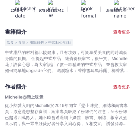
-
|
|
|
2019-07
97898885742
PDF
海濱圖書公司
甜
85
蜜
好
書籍簡介
查看更多
時
光
飲食 > 食譜 > 甜點麵包 > 中式點心/甜點
精
中式甜品的材料都比較健康，且有功效，可於享受美食的同時減低
緻
身體的負擔。 但提起中式甜品，總覺得很家常，很平實。Michelle
中
花了許多心思，為大家設計了數十款精緻的中式甜品，並會教大家
式
如何簡單地upgrade它們。 滋潤糖水：香檸雪耳馬蹄露、椰香紫薯
雪燕露、雪梨桂花茶、紫米雪蓮子露 傳統糕餅：紅棗薑糖小蛋糕、
甜
芝麻卷、白糖糕、南瓜酥餅、合桃酥 輕怡甜點：清潤蔗汁糕、菊花
品
作者簡介
查看更多
雪耳果凍、椰汁紅豆丸子凍糕、玫瑰茶蘆薈凍
-
Michelle@戀上味覺
Michelle@
從小熱愛入廚的Michelle於2016年開立「戀上味覺」網誌和面書專
戀
頁，原意是想整存食譜，漸漸專頁吸納了粉絲們的注意，至今粉絲
上
已超過四萬餘人。她不時會透過網上媒體、臉書、網誌、報章及煮
味
食示範，與一眾烹飪愛好者分享入廚心得，互相交流，誘發源源不
覺
絕的美食靈感。