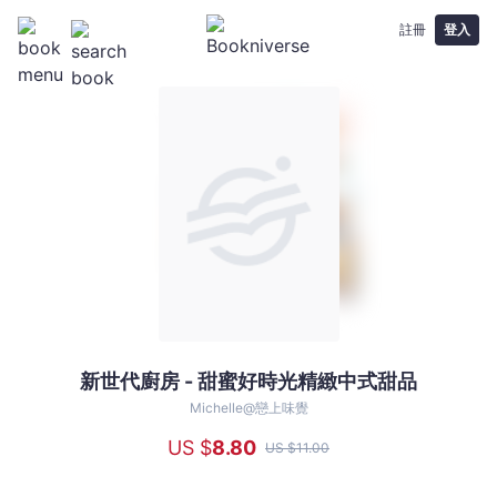
註冊
登入
新世代廚房 - 甜蜜好時光精緻中式甜品
新
世
Michelle@戀上味覺
代
US $
8
.80
US $
11
.00
廚
房