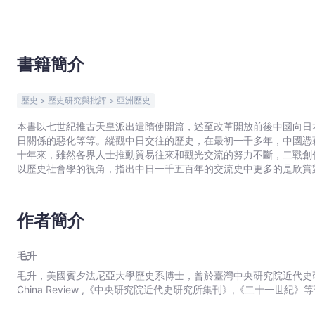
-
文
宇
宙
書籍簡介
｜
Bookniverse
歷史 > 歷史研究與批評 > 亞洲歷史
本書以七世紀推古天皇派出遣隋使開篇，述至改革開放前後中國向日本
日關係的惡化等等。縱觀中日交往的歷史，在最初一千多年，中國憑
十年來，雖然各界人士推動貿易往來和觀光交流的努力不斷，二戰創
以歷史社會學的視角，指出中日一千五百年的交流史中更多的是欣賞
的重要合作夥伴。為了世界秩序的穩定，這兩個大國必須從環境保護
作者簡介
毛升
毛升，美國賓夕法尼亞大學歷史系博士，曾於臺灣中央研究院近代史研究
China Review ,《中央研究院近代史研究所集刊》,《二十一世紀