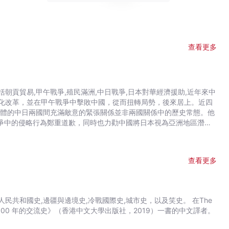
查看更多
貢貿易,甲午戰爭,殖民滿洲,中日戰爭,日本對華經濟援助,近年來中
化改革，並在甲午戰爭中擊敗中國，從而扭轉局勢，後來居上。近四
濟體的中日兩國間充滿敵意的緊張關係並非兩國關係中的歷史常態。他
戰爭中的侵略行為鄭重道歉，同時也力勸中國將日本視為亞洲地區潛在
係。
查看更多
史,邊疆與邊境史,冷戰國際史,城市史，以及笑史。 在The
本：1500 年的交流史》（香港中文大學出版社，2019）一書的中文譯者。