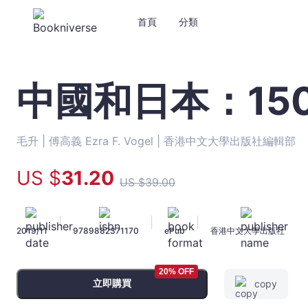
首頁
分類
中國和日本：15
中
國
和
日
毛升 |
傅高義 Ezra F. Vogel |
香港中文大學出版社編輯部
本：
1500
US $
31
.20
US $
39
.00
年
的
交
|
|
|
2019/11
9789882371170
ePub
香港中文大學出版社
流
史
-
20% OFF
毛
立即購買
copy
升