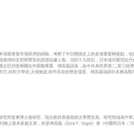
借鑑發展市場經濟的經驗，考察了中日關係史上的多個重要轉捩點，包括朝
藉廣博的文明和豐富的資源佔據上風。但到十九世紀，日本成功實現近代
傷之巨仍使兩國合作困難重重。傅高義認為，如今作為世界第二,第三經
對方,向對方學習,大海無波,和平共存的歷史場景。傅高義強調日本應為
,災難管理,全球經濟及科學研究等領域的共同利益出發，重塑彼此間的關
所從事博士後研究，現任教於香港嶺南大學歷史系。研究領域為中華人民共和國
》等刊物上發表多篇文章，亦是傅高義（Ezra F. Vogel）著《中國和日