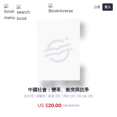
註冊
登入
中國社會：變革、衝突與抗爭
中
國
裴宜理 |
塞爾登 |
夏璐 [譯] |
周凱 [譯] |
閻小駿 [譯]
社
US $
20
.00
US $
25
.00
會：
變