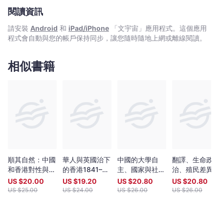
閱讀資訊
請安裝
Android
和
iPad/iPhone
「文宇宙」應用程式。這個應用
程式會自動與您的帳戶保持同步，讓您隨時隨地上網或離線閱讀。
相似書籍
順其自然：中國
華人與英國治下
中國的大學自
翻譯、生命政
和香港對性與性
的香港1841–
主、國家與社會
治、殖民差異
別的評論
1880
變遷
US $
20.00
US $
19.20
US $
20.80
US $
20.80
US $
25.00
US $
24.00
US $
26.00
US $
26.00