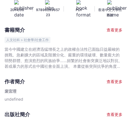
革、
|
|
|
2014/06
97896299657
PDF
香港中文大學出
衝
23
版社
突
與
書籍簡介
查看更多
抗
爭
人文社科 > 社會學/社會工作
-
當今中國建立在經濟迅猛增長之上的政權合法性已面臨日益嚴峻的
裴
挑戰。急劇擴大的區域及階層分化、嚴重的環境破壞、數量龐大的
宜
弱勢群體、愈演愈烈的民族紛爭……頻繁的社會衝突廣泛地以對抗、
理
甚或暴力的形式在中國社會全面上演。 本書從衝突與抗爭的角度探
索當代中國社會經濟轉型三十多年來所發生的深刻嬗變及其複雜根
-
源，集合十多位不同學術與文化背景的學者，從社會學、人類學、
文
作者簡介
查看更多
心理學、政治學以及歷史研究等多個角度條分縷析，系統地解讀衝
宇
突與抗爭的紛繁形式、龐雜根源、廣泛影響，以及國家應對策略的
裴宜理
宙
利弊得失。
undefined
｜
Bookniverse
出版社簡介
查看更多