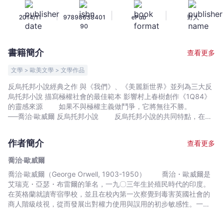
烏
|
|
|
2014/11
97898638401
ePub
野人
托
90
邦
三
書籍簡介
查看更多
部
曲
文學 > 歐美文學 > 文學作品
全
反烏托邦小說經典之作 與《我們》、《美麗新世界》並列為三大反
新
烏托邦小說 描寫極權社會的最佳範本 影響村上春樹創作《1Q84》
譯
的靈感來源 如果不與極權主義做鬥爭，它將無往不勝。
本，
──喬治‧歐威爾 反烏托邦小說 反烏托邦小說的共同特點，在於
對傳統烏托邦文學的「幸福」與「美好」，提出了強烈的質疑，其
精
故事背景通常是描寫井然有序的社會，但作者會以反面的態度，表
裝
作者簡介
查看更多
達對現實社會的質疑。相對於烏托邦強調整體的安定與利益，反烏
珍
托邦則以個人特質與自由意志為重心。最重要的是，反烏托邦想要
喬治‧歐威爾
藏
表達的最大重點，在於探討表面科技進步、秩序井然的社會，是否
喬治‧歐威爾（George Orwell, 1903-1950） 喬治・歐威爾是
版）
真的是人們追求的生活呢？ 近年來，從《時間迴旋》、《飢餓
艾瑞克・亞瑟・布雷爾的筆名，一九〇三年生於殖民時代的印度。
遊戲》，到《羊毛記》，可發現這類型反烏托邦小說程度上反映了
-
在英格蘭就讀寄宿學校，並且在校內第一次察覺到毒害英國社會的
人民對現實的不滿，而想找一個逃離現實生活，想像一個嚮往世界
喬
商人階級歧視，從而發展出對權力使用與誤用的初步敏感性。一九
的窗口。 而《我們》、《一九八四》、《美麗新世界》則可說
治‧
二一年從伊頓公學畢業後，歐威爾簽約加入緬印皇家警察，他後來
是替反烏托邦小說定調的關鍵作品，合稱《反烏托邦三部曲》