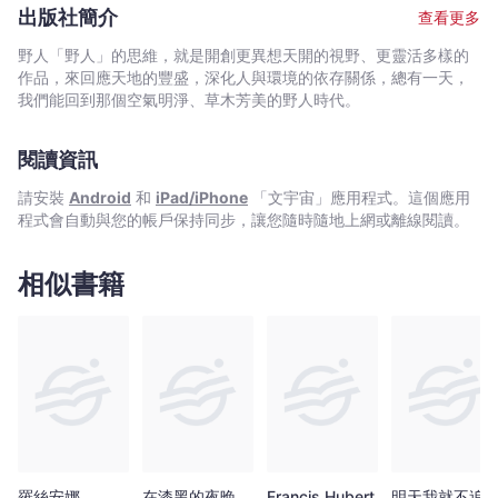
歐
對此評論道：「要痛恨帝國主義，你就得先成為其中一員。」他在
戰爭即和平。自由即奴役。而老大哥正注視著你…… 誰控制過
出版社簡介
查看更多
緬甸度過的時光對他影響深遠，五年後他不做任何解釋就辭了職，
威
去就控制未來，誰控制現在就控制過去。 在遮陰的栗樹下，
宣布他要成為一位作家。 這位發現自己幾乎身無分文、開始以
你出賣了我，我出賣了你。 喬治・歐威爾的經典小說《一九八
爾
野人「野人」的思維，就是開創更異想天開的視野、更靈活多樣的
洗碗工為生的年輕作家，在他出版的第一本著作《巴黎倫敦流浪
四》，是一個人的夢魘式奧德賽遠遊，他經歷的是一個由交戰國家
作品，來回應天地的豐盛，深化人與環境的依存關係，總有一天，
-
記》（1933）裡，憑第一手經驗探究貧窮的主題；很快跟著出版的
統治的世界，以及一個不但控制資訊、也控制個人思想記憶的權力
我們能回到那個空氣明淨、草木芳美的野人時代。
文
是《緬甸時光》（1934），這本書回顧他在皇家警察工作的時期。
結構。一個名叫溫斯頓・史密斯的小公務員，在大洋洲共和國冰冷
宇
他對於個人嘗試超脫自身社會角色而陷入的困境感興趣，這種興趣
灰白的環境下，加入了一個秘密兄弟會，追尋一段禁忌的婚外戀情
雖然表現在像是《讓葉蘭飛舞》（1936）這樣的早期喜劇小說中，
閱讀資訊
宙
——結果卻成了被追捕的國家公敵⋯⋯也是老大哥的敵人。 現
但一直到他在《往威根碼頭之路》中慷慨激昂地陳述英國工人的苦
在，成書的六十六年後，歐威爾這個關於順從、壓制與身分認同，
｜
請安裝
Android
和
iPad/iPhone
「文宇宙」應用程式。這個應用
況之後，他新的政治意識才徹底開花結果。大約在此時，他跟他的
預言了未來的難忘故事，還是讓人讀了坐立難安。我們隨著溫斯
Bookniverse
程式會自動與您的帳戶保持同步，讓您隨時隨地上網或離線閱讀。
新婚妻子在西班牙內戰爆發時加入反法西斯的民兵團中，他的《向
頓・史密斯經歷他的反叛、囚禁、折磨與再教育時，我們親身經歷
加泰隆尼亞致敬》（1938）。雖然他最廣為人知的或許是他精彩的
了塑造出自我的自由與真理遭到毀壞的過程，還有黑即是白、二加
諷刺作品《動物農莊》（1945）與他的經典反烏托邦小說《一九八
二等於五、惡即是善的世界如何創造出來的。
相似書籍
四》（1949），但他先前推出的散文集，像是《鯨腹之中》
（1940）則反映出他持續地關注他所處時代非常真實的政治與社會
處境。 一九四五年喪妻後，歐威爾感染了肺結核；再婚之後不
久，歐威爾於一九五〇年去世，享年四十六歲。
羅絲安娜
在漆黑的夜晚，
Francis Hubert
明天我就不追