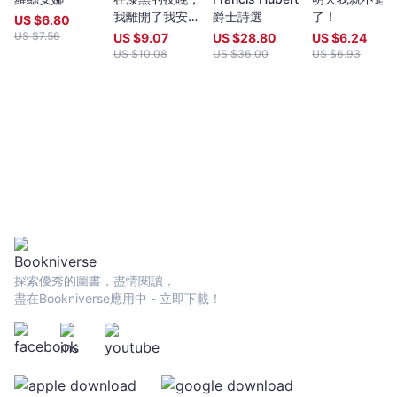
我離開了我安靜
爵士詩選
了！
US $
6.80
的房子
US $
7.56
US $
9.07
US $
28.80
US $
6.24
US $
10.08
US $
36.00
US $
6.93
探索優秀的圖書，盡情閱讀，
盡在Bookniverse應用中 - 立即下載！