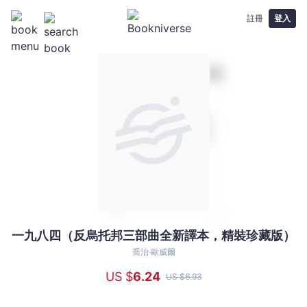
註冊
登入
一九八四（反烏托邦三部曲全新譯本，精裝珍藏版）
一
九
喬治‧歐威爾
八
US $
6
.24
US $
6
.93
四
（反