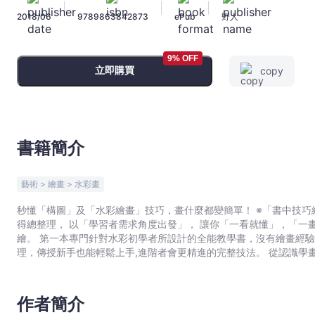
|
|
|
掌
2018/06
9789863842873
ePub
野人
握
18
個
9% OFF
立即購買
copy
基
本
技
法
x10
書籍簡介
個
進
藝術 > 繪畫 > 水彩畫
階
秒懂「構圖」及「水彩繪畫」技巧，畫什麼都變簡單！ ※「書中技巧經新手試畫證明『確實能成功畫出』」※ 建傑老師多年教學心
應
得總整理， 以「學習者需求角度出發」， 讓你「一看就懂」，「一畫就上手」， 入門,進階都合用， 輕鬆畫出心中想像與實景描
用，
繪。 第一本專門針對水彩初學者所設計的全能教學書，沒有繪畫經驗也OK！ 建傑老師大方將自已科班所學及多年教學經驗消化整
從
理，傳授新手也能輕鬆上手,進階者會更精進的完整技法。 從認識學畫水彩所有會使用到的工具和一定要知道的知識開始，進一步
此
到畫畫學習者最傷腦筋的構圖,水分控制,上色順序,調色祕訣，最後
輕
救包也無私分享。 翻開本書，你將從「手足無措的初學者」晉升成「經驗豐富的學習者」，從此享受各種主題水彩繪畫技巧。 ■
本書推薦給—— &middot;對水彩畫沒有自信的你。 &middot;想要獲得繪畫基本技法的你。 &middot;想再精進水彩繪畫技巧的
鬆
作者簡介
你。 &middot;立志成為插畫家的你。 ■本書中你能學會—— &middot;超實用線條構圖技巧（甜點,寵物,風景）。 &middot;學會
駕