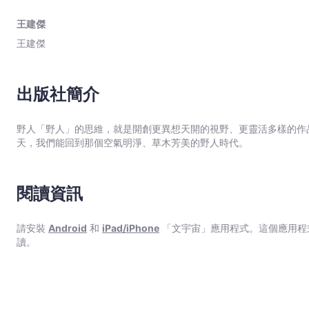
駕馭水彩最難以控制的水分。 &middot;上色要點及調色公式。 &middot;入門＋進階的28個繪圖技法。 &middot;作品未達滿意程
馭
度時的水彩急救包。
王建傑
水
王建傑
彩
筆！
-
出版社簡介
王
建
野人「野人」的思維，就是開創更異想天開的視野、更靈活多樣的作
傑
天，我們能回到那個空氣明淨、草木芳美的野人時代。
-
文
宇
閱讀資訊
宙
｜
請安裝
Android
和
iPad/iPhone
「文宇宙」應用程式。這個應用程
Bookniverse
讀。