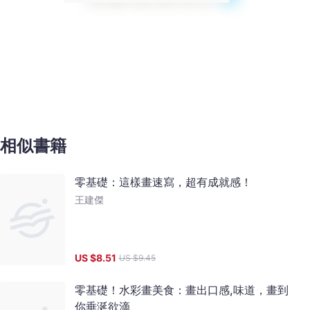
相似書籍
零基礎：這樣畫速寫，超有成就感！
王建傑
US $
8.51
US $
9.45
零基礎！水彩畫美食：畫出口感,味道，畫到
你垂涎欲滴