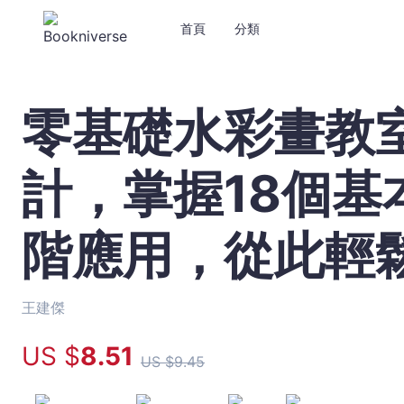
首頁
分類
零基礎水彩畫教
零
基
礎
計，掌握18個基
水
彩
畫
階應用，從此輕
教
室：
專
為
王建傑
新
US $
8
.51
手
US $
9
.45
設
計，