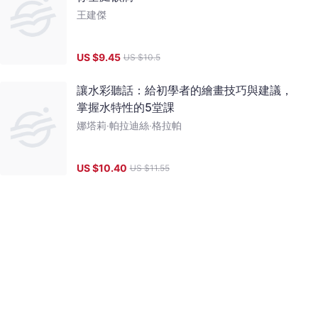
王建傑
US $
9.45
US $
10.5
讓水彩聽話：給初學者的繪畫技巧與建議，
掌握水特性的5堂課
娜塔莉‧帕拉迪絲‧格拉帕
US $
10.40
US $
11.55