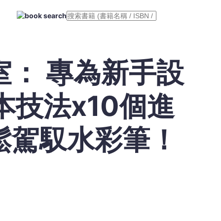
室： 專為新手設
本技法x10個進
鬆駕馭水彩筆！